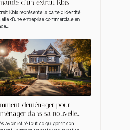
mande d’un extrait Kbis
trait Kbis représente la carte d'identité
cielle d'une entreprise commerciale en
ce....
mment déménager pour
ménager dans sa nouvelle
ison ?
s avoir retiré tout ce qui garnit son