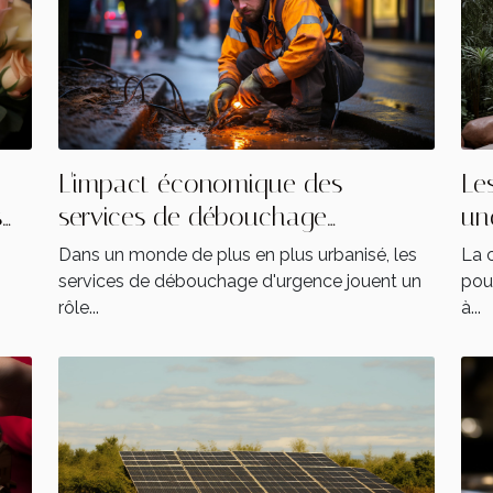
L'impact économique des
Le
s
services de débouchage
un
d'urgence à Haren
Dans un monde de plus en plus urbanisé, les
La 
services de débouchage d'urgence jouent un
pou
rôle...
à...