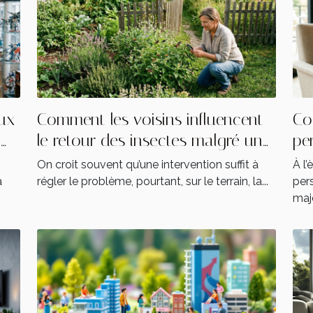
eux
Comment les voisins influencent
Co
a
le retour des insectes malgré une
pe
intervention locale
att
On croit souvent qu’une intervention suffit à
À l’
a
régler le problème, pourtant, sur le terrain, la...
per
maje