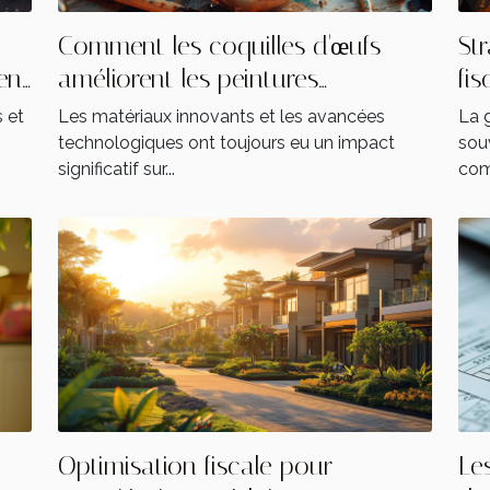
Comment les coquilles d'œufs
St
ent
améliorent les peintures
fis
réfléchissantes
 et
Les matériaux innovants et les avancées
La g
technologiques ont toujours eu un impact
sou
significatif sur...
com
Optimisation fiscale pour
Les