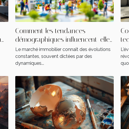
Comment les tendances
Co
a
démographiques influencent-elles
te
le marché immobilier ?
le
Le marché immobilier connaît des évolutions
L'é
constantes, souvent dictées par des
rév
dynamiques...
quot