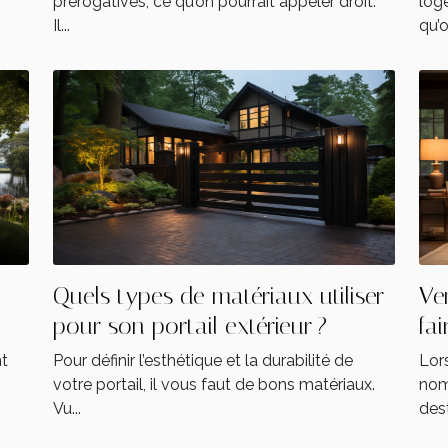
prérogatives, ce qu’on pourrait appeler droit.
log
Il...
qu’o
Quels types de matériaux utiliser
Ve
pour son portail extérieur ?
fai
t
Pour définir l’esthétique et la durabilité de
Lors
votre portail, il vous faut de bons matériaux.
nom
Vu...
dest