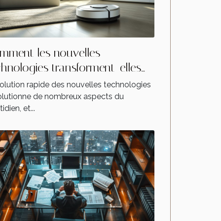
mment les nouvelles
chnologies transforment-elles
s aspirateurs autonomes ?
volution rapide des nouvelles technologies
olutionne de nombreux aspects du
idien, et...