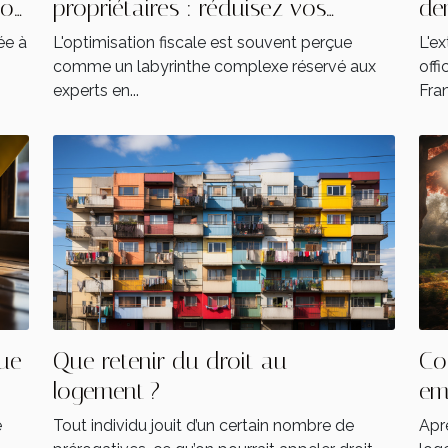
vos
propriétaires : réduisez vos
de
impôts immobiliers
ée à
L'optimisation fiscale est souvent perçue
L'ex
comme un labyrinthe complexe réservé aux
offi
experts en...
Fran
ue
Que retenir du droit au
Co
logement ?
em
ma
é
Tout individu jouit d’un certain nombre de
Aprè