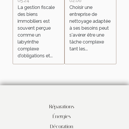
biens
entreprise de
05:24
02:06
La gestion fiscale
Choisir une
immobiliers
nettoyage
des biens
entreprise de
pour vos
immobiliers est
nettoyage adaptée
besoins
souvent perçue
à ses besoins peut
comme un
s'avérer être une
labyrinthe
tâche complexe
complexe
tant les...
d'obligations et...
Réparations
Énergies
Décoration