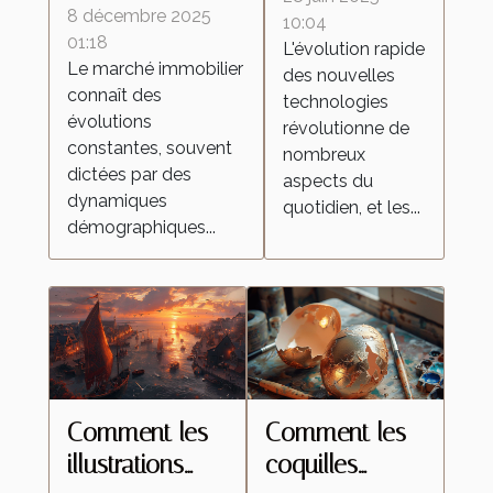
démographiques
8 décembre 2025
transforment-
10:04
influencent-elles
01:18
L'évolution rapide
elles les
Le marché immobilier
le marché
des nouvelles
aspirateurs
connaît des
technologies
immobilier ?
autonomes ?
évolutions
révolutionne de
constantes, souvent
nombreux
dictées par des
aspects du
dynamiques
quotidien, et les...
démographiques...
Comment les
Comment les
illustrations
coquilles