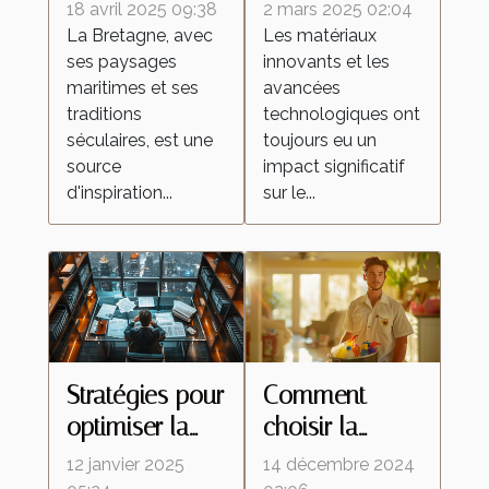
inspirées de la
d'œufs
18 avril 2025 09:38
2 mars 2025 02:04
Bretagne
améliorent les
La Bretagne, avec
Les matériaux
ses paysages
innovants et les
célèbrent la
peintures
maritimes et ses
avancées
culture
réfléchissantes
traditions
technologiques ont
régionale
séculaires, est une
toujours eu un
source
impact significatif
d'inspiration...
sur le...
Stratégies pour
Comment
optimiser la
choisir la
fiscalité de vos
meilleure
12 janvier 2025
14 décembre 2024