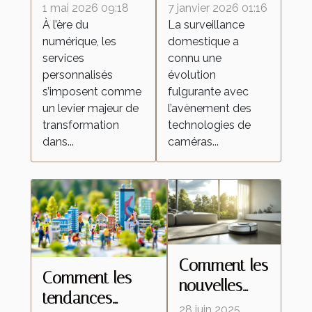
personnalisés
de caméras
1 mai 2026 09:18
7 janvier 2026 01:16
redéfinissent
espion
À l’ère du
La surveillance
numérique, les
domestique a
les attentes
transforment la
services
connu une
dans l'industrie
surveillance
personnalisés
évolution
domestique ?
s’imposent comme
fulgurante avec
un levier majeur de
l’avènement des
transformation
technologies de
dans...
caméras...
Comment les
Comment les
nouvelles
tendances
technologies
28 juin 2025