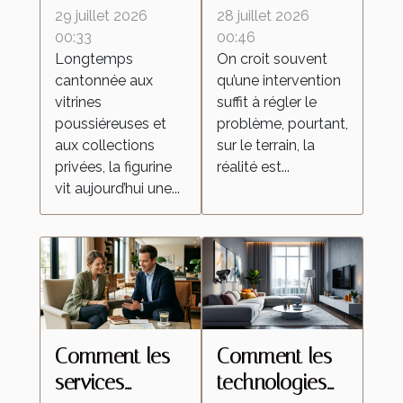
ces lieux
influencent le
29 juillet 2026
28 juillet 2026
d’échanges
retour des
00:33
00:46
Longtemps
On croit souvent
qui
insectes
cantonnée aux
qu’une intervention
transforment la
malgré une
vitrines
suffit à régler le
culture de la
intervention
poussiéreuses et
problème, pourtant,
figurine
locale
aux collections
sur le terrain, la
privées, la figurine
réalité est...
vit aujourd’hui une...
Comment les
Comment les
services
technologies