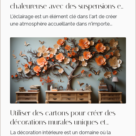
chaleureuse avec des suspensions en
papier mâché
L'éclairage est un élément clé dans l'art de créer
une atmosphère accueillante dans n'importe...
Utiliser des cartons pour créer des
décorations murales uniques et
personnalisées
La décoration intérieure est un domaine où la