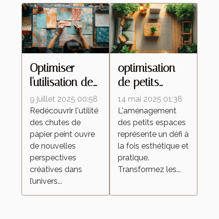
Optimiser
optimisation
l'utilisation des
de petits
chutes de
espaces
9 juillet 2025 00:58
14 mai 2025 01:38
papier peint
comment créer
Redécouvrir l'utilité
L'aménagement
des chutes de
des petits espaces
dans des
une
papier peint ouvre
représente un défi à
projets de
atmosphère
de nouvelles
la fois esthétique et
décoration
accueillante et
perspectives
pratique.
fonctionnelle
créatives dans
Transformez les...
l’univers...