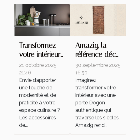
Transformez
Amazig, la
votre intérieur
référence déco
avec des
pour investir
21 octobre 2025
30 septembre 2025
accessoires de
dans une
21:46
16:50
Envie d’apporter
Imaginez
cuisine
porte Dogon
une touche de
transformer votre
innovants et
modernité et de
intérieur avec une
stylés
praticité à votre
porte Dogon
espace culinaire ?
authentique qui
Les accessoires
traverse les siècles.
de...
Amazig rend...