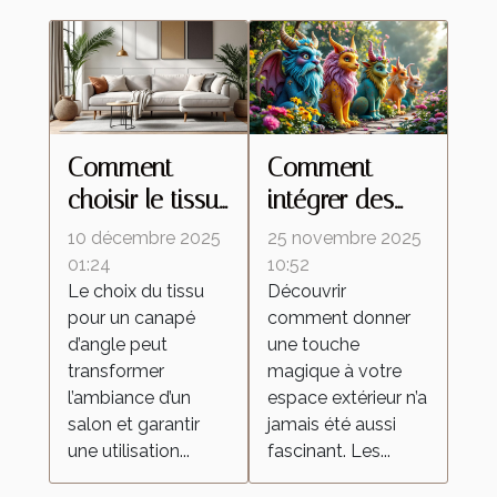
Comment
Comment
choisir le tissu
intégrer des
idéal pour
statues
10 décembre 2025
25 novembre 2025
votre canapé
fantaisistes
01:24
10:52
Le choix du tissu
Découvrir
d'angle ?
dans la
pour un canapé
comment donner
décoration de
d’angle peut
une touche
jardin ?
transformer
magique à votre
l’ambiance d’un
espace extérieur n’a
salon et garantir
jamais été aussi
une utilisation...
fascinant. Les...