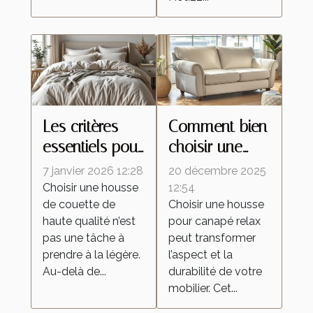
Les critères
Comment bien
essentiels pour
choisir une
sélectionner
housse pour
7 janvier 2026 12:28
20 décembre 2025
votre housse
canapé relax ?
Choisir une housse
12:54
de couette de
Choisir une housse
de couette de
haute qualité n’est
pour canapé relax
haute qualité
pas une tâche à
peut transformer
prendre à la légère.
l’aspect et la
Au-delà de...
durabilité de votre
mobilier. Cet...