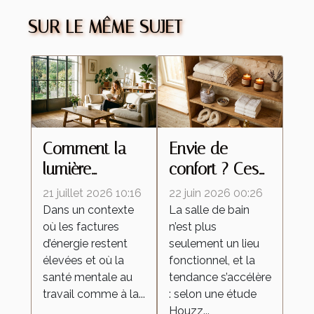
SUR LE MÊME SUJET
Comment la
Envie de
lumière
confort ? Ces
naturelle
petits produits
21 juillet 2026 10:16
22 juin 2026 00:26
réinvente la
qui changent
Dans un contexte
La salle de bain
où les factures
n’est plus
décoration
l’expérience
d’énergie restent
seulement un lieu
intérieure
salle de bain
élevées et où la
fonctionnel, et la
santé mentale au
tendance s’accélère
travail comme à la...
: selon une étude
Houzz...