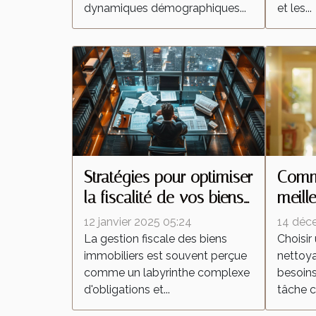
dynamiques démographiques...
et les...
Stratégies pour optimiser
Comme
la fiscalité de vos biens
meill
immobiliers
netto
12 janvier 2025 05:24
14 déc
besoi
La gestion fiscale des biens
Choisir
immobiliers est souvent perçue
nettoy
comme un labyrinthe complexe
besoins
d'obligations et...
tâche c