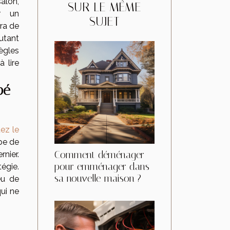
alon,
SUR LE MÊME
r un
SUJET
ra de
utant
règles
 lire
pé
ez le
ype de
Comment déménager
nier.
pour emménager dans
égie.
sa nouvelle maison ?
eu de
ui ne