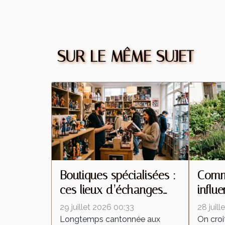
SUR LE MÊME SUJET
Boutiques spécialisées :
Comme
ces lieux d’échanges
influ
qui transforment la
insec
29 juillet 2026 00:33
28 juil
culture de la figurine
interv
Longtemps cantonnée aux
On croi