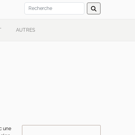
T
AUTRES
ec une