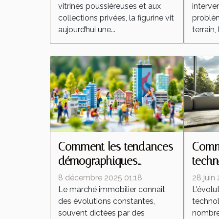
vitrines poussiéreuses et aux
interven
collections privées, la figurine vit
problèm
aujourd’hui une...
terrain, 
Comment les tendances
Comme
démographiques
techn
influencent-elles le
trans
8 décembre 2025 01:18
28 juin
marché immobilier ?
aspir
Le marché immobilier connaît
L'évolu
des évolutions constantes,
technol
souvent dictées par des
nombreu