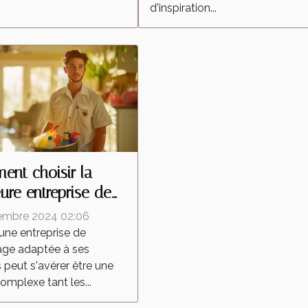
d'inspiration...
nt choisir la
eure entreprise de
yage pour vos
embre 2024 02:06
ns
 une entreprise de
age adaptée à ses
 peut s'avérer être une
omplexe tant les...