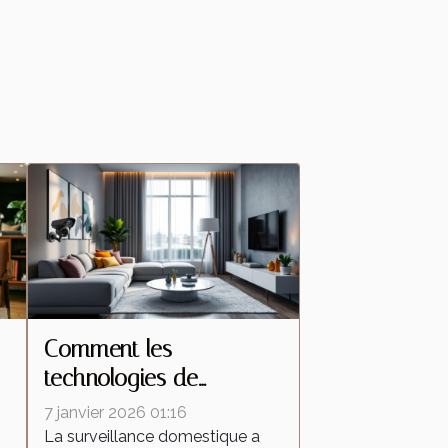
Comment les
technologies de
s
caméras espion
7 janvier 2026 01:16
transforment la
La surveillance domestique a