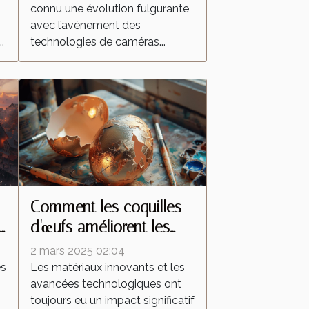
connu une évolution fulgurante
surveillance domestique
avec l’avènement des
?
.
technologies de caméras...
Comment les coquilles
d'œufs améliorent les
peintures réfléchissantes
2 mars 2025 02:04
es
Les matériaux innovants et les
avancées technologiques ont
toujours eu un impact significatif