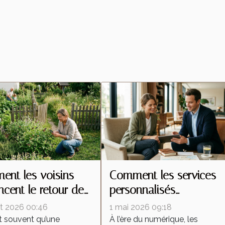
nt les voisins
Comment les services
encent le retour des
personnalisés
tes malgré une
redéfinissent les attente
let 2026 00:46
1 mai 2026 09:18
ention locale
dans l'industrie
t souvent qu’une
À l’ère du numérique, les