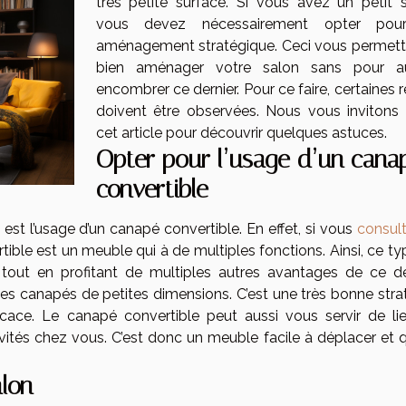
très petite surface. Si vous avez un petit s
vous devez nécessairement opter pou
aménagement stratégique. Ceci vous permett
bien aménager votre salon sans pour a
encombrer ce dernier. Pour ce faire, certaines 
doivent être observées. Nous vous invitons à
cet article pour découvrir quelques astuces.
Opter pour l’usage d’un cana
convertible
st l’usage d’un canapé convertible. En effet, si vous
consult
ible est un meuble qui à de multiples fonctions. Ainsi, ce t
tout en profitant de multiples autres avantages de ce der
des canapés de petites dimensions. C’est une très bonne strat
icace. Le canapé convertible peut aussi vous servir de li
ités chez vous. C’est donc un meuble facile à déplacer et q
alon