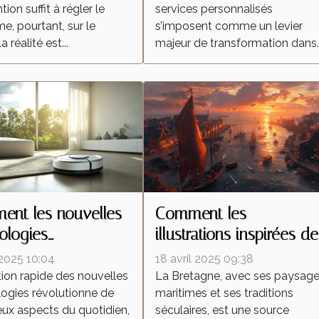
tion suffit à régler le
services personnalisés
e, pourtant, sur le
s’imposent comme un levier
la réalité est...
majeur de transformation dans..
nt les nouvelles
Comment les
ologies
illustrations inspirées de
forment-elles les
la Bretagne célèbrent la
 2025 10:04
18 avril 2025 09:38
ateurs autonomes ?
culture régionale
tion rapide des nouvelles
La Bretagne, avec ses paysag
ogies révolutionne de
maritimes et ses traditions
x aspects du quotidien,
séculaires, est une source