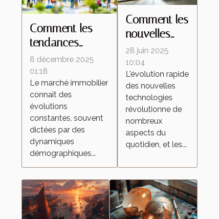
Comment les
Comment les
nouvelles
tendances
technologies
28 juin 2025
démographiques
8 décembre 2025
transforment-
10:04
influencent-elles
01:18
L'évolution rapide
elles les
Le marché immobilier
le marché
des nouvelles
aspirateurs
connaît des
technologies
immobilier ?
autonomes ?
évolutions
révolutionne de
constantes, souvent
nombreux
dictées par des
aspects du
dynamiques
quotidien, et les...
démographiques...