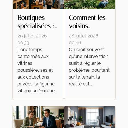
Boutiques
Comment les
spécialisées :
voisins
ces lieux
influencent le
29 juillet 2026
28 juillet 2026
d’échanges
retour des
00:33
00:46
Longtemps
On croit souvent
qui
insectes
cantonnée aux
qu’une intervention
transforment la
malgré une
vitrines
suffit à régler le
culture de la
intervention
poussiéreuses et
problème, pourtant,
figurine
locale
aux collections
sur le terrain, la
privées, la figurine
réalité est...
vit aujourd’hui une...