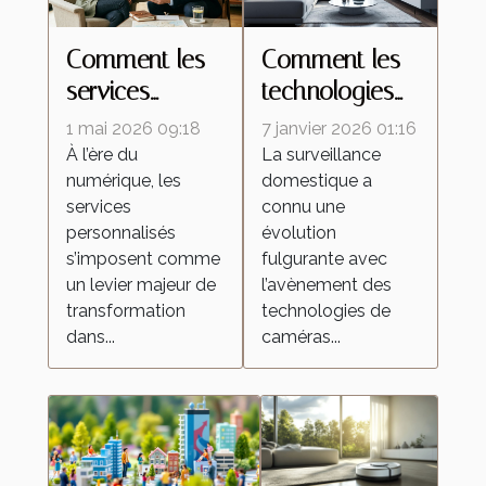
Comment les
Comment les
services
technologies
personnalisés
de caméras
1 mai 2026 09:18
7 janvier 2026 01:16
redéfinissent
espion
À l’ère du
La surveillance
numérique, les
domestique a
les attentes
transforment la
services
connu une
dans l'industrie
surveillance
personnalisés
évolution
domestique ?
s’imposent comme
fulgurante avec
un levier majeur de
l’avènement des
transformation
technologies de
dans...
caméras...