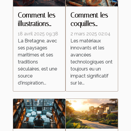
Comment les
Comment les
illustrations
coquilles
inspirées de la
d'œufs
18 avril 2025 09:38
2 mars 2025 02:04
Bretagne
améliorent les
La Bretagne, avec
Les matériaux
ses paysages
innovants et les
célèbrent la
peintures
maritimes et ses
avancées
culture
réfléchissantes
traditions
technologiques ont
régionale
séculaires, est une
toujours eu un
source
impact significatif
d'inspiration...
sur le...