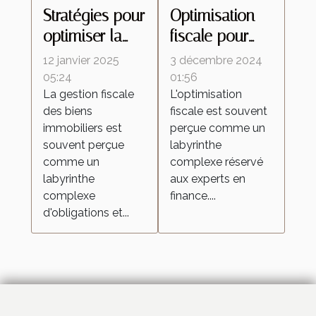
Stratégies pour
Optimisation
optimiser la
fiscale pour
fiscalité de vos
propriétaires :
12 janvier 2025
3 décembre 2024
biens
réduisez vos
05:24
01:56
La gestion fiscale
L'optimisation
immobiliers
impôts
des biens
fiscale est souvent
immobiliers
immobiliers est
perçue comme un
souvent perçue
labyrinthe
comme un
complexe réservé
labyrinthe
aux experts en
complexe
finance....
d'obligations et...