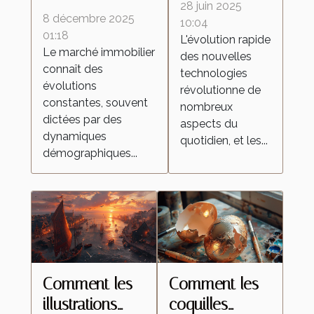
technologies
28 juin 2025
démographiques
8 décembre 2025
transforment-
10:04
influencent-elles
01:18
L'évolution rapide
elles les
Le marché immobilier
le marché
des nouvelles
aspirateurs
connaît des
technologies
immobilier ?
autonomes ?
évolutions
révolutionne de
constantes, souvent
nombreux
dictées par des
aspects du
dynamiques
quotidien, et les...
démographiques...
Comment les
Comment les
illustrations
coquilles