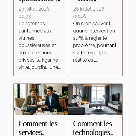
ces lieux
influencent le
29 juillet 2026
28 juillet 2026
d’échanges
retour des
00:33
00:46
Longtemps
On croit souvent
qui
insectes
cantonnée aux
qu’une intervention
transforment la
malgré une
vitrines
suffit à régler le
culture de la
intervention
poussiéreuses et
problème, pourtant,
figurine
locale
aux collections
sur le terrain, la
privées, la figurine
réalité est...
vit aujourd’hui une...
Comment les
Comment les
services
technologies