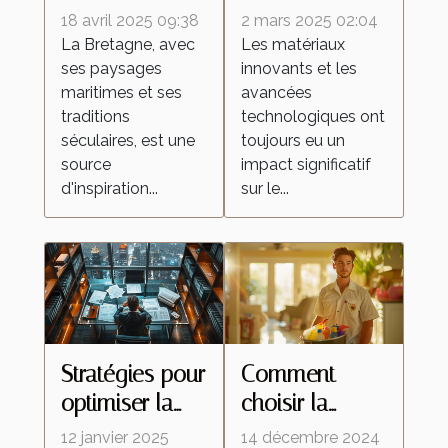
inspirées de la
d'œufs
18 avril 2025 09:38
2 mars 2025 02:04
Bretagne
améliorent les
La Bretagne, avec
Les matériaux
ses paysages
innovants et les
célèbrent la
peintures
maritimes et ses
avancées
culture
réfléchissantes
traditions
technologiques ont
régionale
séculaires, est une
toujours eu un
source
impact significatif
d'inspiration...
sur le...
Stratégies pour
Comment
optimiser la
choisir la
fiscalité de vos
meilleure
12 janvier 2025
14 décembre 2024