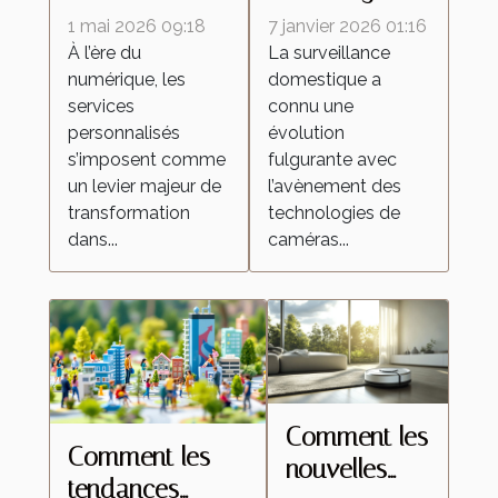
personnalisés
de caméras
1 mai 2026 09:18
7 janvier 2026 01:16
redéfinissent
espion
À l’ère du
La surveillance
numérique, les
domestique a
les attentes
transforment la
services
connu une
dans l'industrie
surveillance
personnalisés
évolution
domestique ?
s’imposent comme
fulgurante avec
un levier majeur de
l’avènement des
transformation
technologies de
dans...
caméras...
Comment les
Comment les
nouvelles
tendances