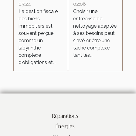
biens
entreprise de
05:24
02:06
La gestion fiscale
Choisir une
immobiliers
nettoyage
des biens
entreprise de
pour vos
immobiliers est
nettoyage adaptée
besoins
souvent perçue
à ses besoins peut
comme un
s'avérer être une
labyrinthe
tâche complexe
complexe
tant les...
d'obligations et...
Réparations
Énergies