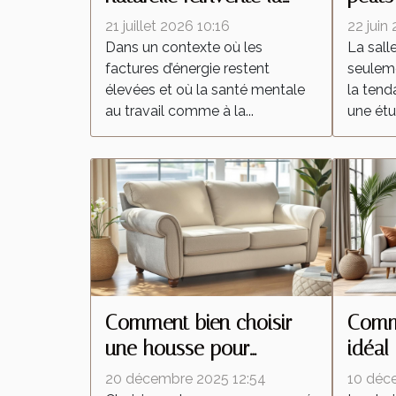
décoration intérieure
chang
21 juillet 2026 10:16
22 juin
salle
Dans un contexte où les
La sall
factures d’énergie restent
seuleme
élevées et où la santé mentale
la tend
au travail comme à la...
une étu
Comment bien choisir
Comme
une housse pour
idéal
canapé relax ?
d'ang
20 décembre 2025 12:54
10 déc