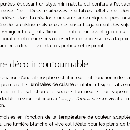
purées, épousant un style minimaliste qui confère à l'espac
euse. Ces pièces maîtresses, véritables reflets des dern
ondérant dans la création d'une ambiance unique et personnal
re de la cuisine, mais elles deviennent également des suje
témoignant du goût affirmé de l'hôte pour l'avant-garde du d
 décoration intérieure saura conseiller des accessoires à la poi
e en un lieu de vie à la fois pratique et inspirant.
ire déco incontournable
a création d’une atmosphère chaleureuse et fonctionnelle da
n première, les
luminaires de cuisine
contribuent significativem
a maison. La sélection des sources lumineuses doit s’opérer
double mission : offrir un
éclairage d'ambiance
convivial et m
on.
hoisies en fonction de la
température de couleur
adaptée
, une lumière blanche et vive est idéale pour les plans de tr