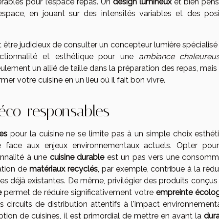
érables pour l’espace repas. Un
design lumineux
et bien pens
espace, en jouant sur des intensités variables et des posi
ut être judicieux de consulter un concepteur lumière spécialis
nctionnalité et esthétique pour une
ambiance chaleureu
seulement un allié de taille dans la préparation des repas, mais
er votre cuisine en un lieu où il fait bon vivre.
 éco-responsables
es
pour la cuisine ne se limite pas à un simple choix esthéti
e face aux enjeux environnementaux actuels. Opter pou
onnalité à une
cuisine durable
est un pas vers une consomm
sation de
matériaux recyclés
, par exemple, contribue à la réd
ces déjà existantes. De même, privilégier des produits conçus
e
permet de réduire significativement votre
empreinte écolo
circuits de distribution attentifs à l'impact environnementa
tion de cuisines, il est primordial de mettre en avant la
dura