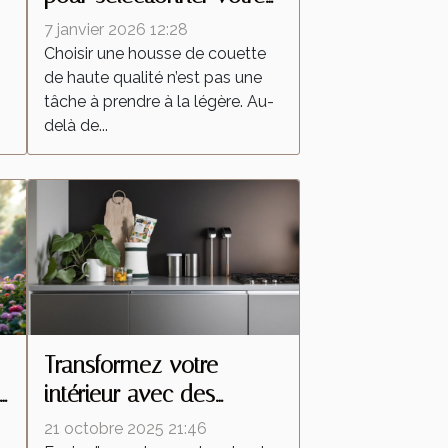
housse de couette de
7 janvier 2026 12:28
haute qualité
Choisir une housse de couette
de haute qualité n’est pas une
tâche à prendre à la légère. Au-
delà de...
Transformez votre
s
intérieur avec des
?
accessoires de cuisine
21 octobre 2025 21:46