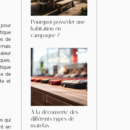
Pourquoi posséder une
e pour
habitation en
atique
campagne ?
es de
 mais
aleur
ques,
tique
te de
te et
À la découverte des
différents types de
s qui
matelas
nt en