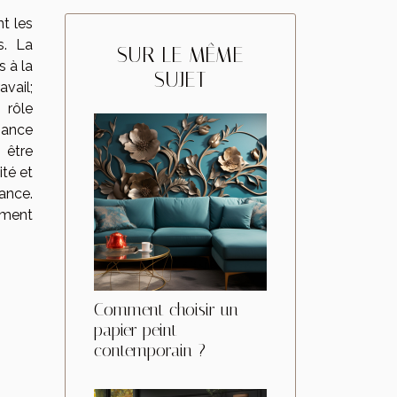
nt les
s. La
SUR LE MÊME
s à la
SUJET
avail;
 rôle
iance
 être
té et
nce.
mment
Comment choisir un
papier peint
contemporain ?