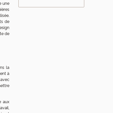
e une
ières
isée.
ts de
esign
nte de
ns la
ent à
 avec
ettre
 aux
avail,