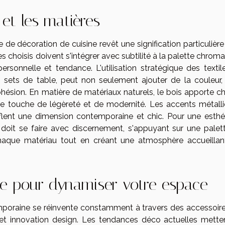
et les matières
 de décoration de cuisine revêt une signification particulièr
res choisis doivent s'intégrer avec subtilité à la palette chrom
rsonnelle et tendance. L'utilisation stratégique des textil
 sets de table, peut non seulement ajouter de la couleur,
ésion. En matière de matériaux naturels, le bois apporte ch
 une touche de légèreté et de modernité. Les accents métalli
sufflent une dimension contemporaine et chic. Pour une esthé
doit se faire avec discernement, s'appuyant sur une palet
chaque matériau tout en créant une atmosphère accueillan
ce pour dynamiser votre espace
emporaine se réinvente constamment à travers des accessoire
et innovation design. Les tendances déco actuelles mette