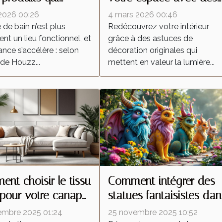
ent l’expérience
luminaires et meubles
 2026 00:26
4 mars 2026 00:46
 de bain
uniques ?
e de bain n’est plus
Redécouvrez votre intérieur
nt un lieu fonctionnel, et
grâce à des astuces de
ance s’accélère : selon
décoration originales qui
de Houzz...
mettent en valeur la lumière...
nt choisir le tissu
Comment intégrer des
 pour votre canapé
statues fantaisistes dan
le ?
la décoration de jardin 
embre 2025 01:24
25 novembre 2025 10:52