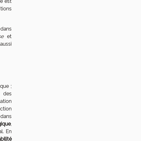
é est
tions
é dans
se
et
 aussi
que ;
r des
ation
uction
 dans
gique
,
l. En
bilité