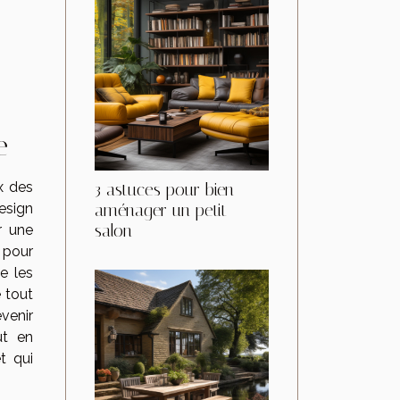
e
x des
3 astuces pour bien
aménager un petit
design
salon
r une
 pour
e les
e tout
venir
ut en
t qui