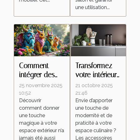
une utilisation...
Comment
Transformez
intégrer des
votre intérieur
statues
avec des
25 novembre 2025
21 octobre 2025
fantaisistes
accessoires de
10:52
21:46
Découvrir
Envie d’apporter
dans la
cuisine
comment donner
une touche de
décoration de
innovants et
une touche
modernité et de
jardin ?
stylés
magique à votre
praticité à votre
espace extérieur n’a
espace culinaire ?
jamais été aussi
Les accessoires