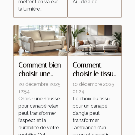
mettent en valeur
Au-delà de...
la lumière...
Comment bien
Comment
choisir une
choisir le tissu
housse pour
idéal pour
20 décembre 2025
10 décembre 2025
canapé relax ?
votre canapé
12:54
01:24
Choisir une housse
Le choix du tissu
d'angle ?
pour canapé relax
pour un canapé
peut transformer
d’angle peut
l’aspect et la
transformer
durabilité de votre
l’ambiance d’un
mobilier. Cet...
salon et garantir