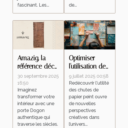
fascinant. Les...
de...
Amazig, la
Optimiser
référence déco
l'utilisation des
pour investir
chutes de
30 septembre 2025
9 juillet 2025 00:58
dans une
papier peint
16:50
Redécouvrir l'utilité
Imaginez
des chutes de
porte Dogon
dans des
transformer votre
papier peint ouvre
projets de
intérieur avec une
de nouvelles
décoration
porte Dogon
perspectives
authentique qui
créatives dans
traverse les siècles.
l’univers...