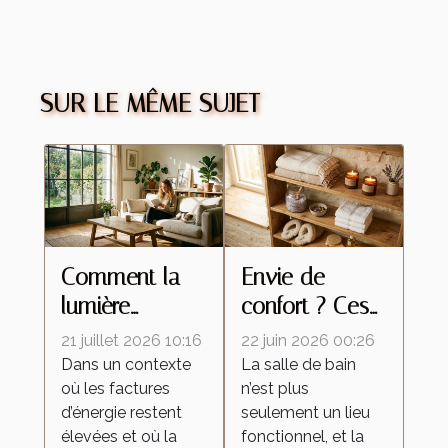
SUR LE MÊME SUJET
Comment la
Envie de
lumière
confort ? Ces
naturelle
petits produits
21 juillet 2026 10:16
22 juin 2026 00:26
réinvente la
qui changent
Dans un contexte
La salle de bain
où les factures
n’est plus
décoration
l’expérience
d’énergie restent
seulement un lieu
intérieure
salle de bain
élevées et où la
fonctionnel, et la