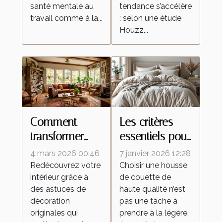
santé mentale au
tendance s’accélère
travail comme à la...
: selon une étude
Houzz...
Comment
Les critères
transformer
essentiels pour
votre espace
sélectionner
4 mars 2026 00:46
7 janvier 2026 12:28
avec des
votre housse
Redécouvrez votre
Choisir une housse
intérieur grâce à
de couette de
luminaires et
de couette de
des astuces de
haute qualité n’est
meubles
haute qualité
décoration
pas une tâche à
uniques ?
originales qui
prendre à la légère.