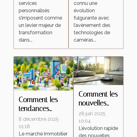
services
connu une
dans l'industrie
surveillance
personnalisés
évolution
domestique ?
s’imposent comme
fulgurante avec
un levier majeur de
l’avènement des
transformation
technologies de
dans...
caméras...
Comment les
Comment les
nouvelles
tendances
technologies
28 juin 2025
démographiques
8 décembre 2025
transforment-
10:04
influencent-elles
01:18
L'évolution rapide
elles les
Le marché immobilier
le marché
des nouvelles