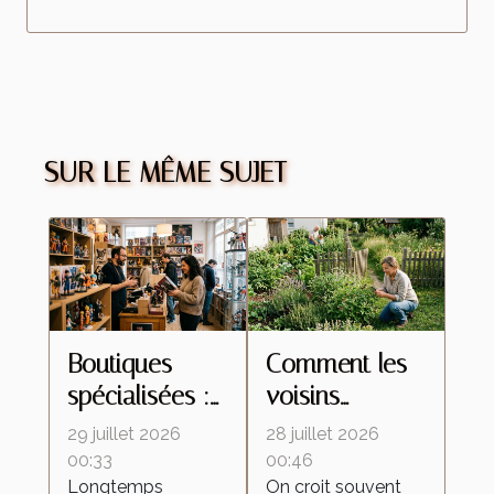
SUR LE MÊME SUJET
Boutiques
Comment les
spécialisées :
voisins
ces lieux
influencent le
29 juillet 2026
28 juillet 2026
d’échanges
retour des
00:33
00:46
Longtemps
On croit souvent
qui
insectes