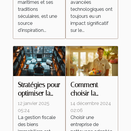
maritimes et ses
avancées
culture
réfléchissantes
traditions
technologiques ont
régionale
séculaires, est une
toujours eu un
source
impact significatif
d'inspiration...
sur le...
Stratégies pour
Comment
optimiser la
choisir la
fiscalité de vos
meilleure
12 janvier 2025
14 décembre 2024
biens
entreprise de
05:24
02:06
La gestion fiscale
Choisir une
immobiliers
nettoyage
des biens
entreprise de
pour vos