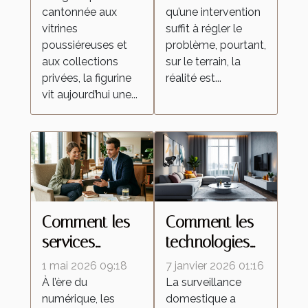
cantonnée aux
qu’une intervention
transforment la
malgré une
vitrines
suffit à régler le
culture de la
intervention
poussiéreuses et
problème, pourtant,
figurine
locale
aux collections
sur le terrain, la
privées, la figurine
réalité est...
vit aujourd’hui une...
Comment les
Comment les
services
technologies
personnalisés
de caméras
1 mai 2026 09:18
7 janvier 2026 01:16
redéfinissent
espion
À l’ère du
La surveillance
numérique, les
domestique a
les attentes
transforment la