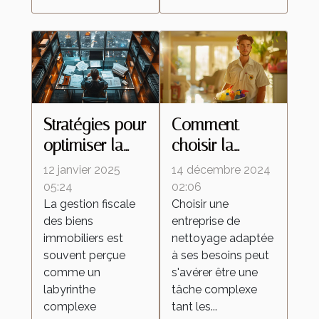
Stratégies pour
Comment
optimiser la
choisir la
fiscalité de vos
meilleure
12 janvier 2025
14 décembre 2024
biens
entreprise de
05:24
02:06
La gestion fiscale
Choisir une
immobiliers
nettoyage
des biens
entreprise de
pour vos
immobiliers est
nettoyage adaptée
besoins
souvent perçue
à ses besoins peut
comme un
s'avérer être une
labyrinthe
tâche complexe
complexe
tant les...