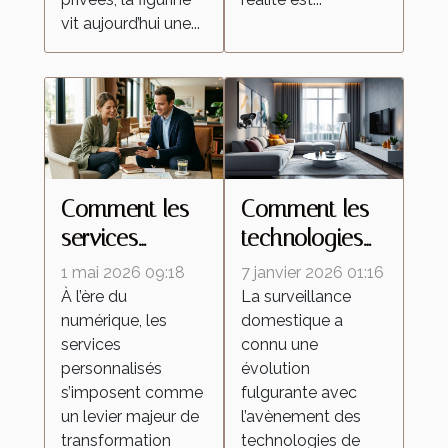
vit aujourd’hui une...
Comment les
Comment les
services
technologies
personnalisés
de caméras
1 mai 2026 09:18
7 janvier 2026 01:16
redéfinissent
espion
À l’ère du
La surveillance
numérique, les
domestique a
les attentes
transforment la
services
connu une
dans l'industrie
surveillance
personnalisés
évolution
domestique ?
s’imposent comme
fulgurante avec
un levier majeur de
l’avènement des
transformation
technologies de