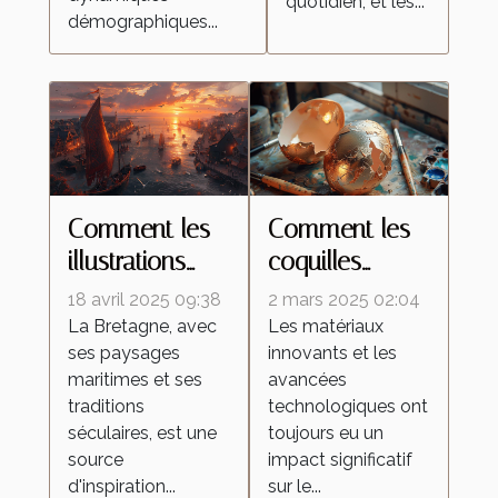
quotidien, et les...
démographiques...
Comment les
Comment les
illustrations
coquilles
inspirées de la
d'œufs
18 avril 2025 09:38
2 mars 2025 02:04
Bretagne
améliorent les
La Bretagne, avec
Les matériaux
ses paysages
innovants et les
célèbrent la
peintures
maritimes et ses
avancées
culture
réfléchissantes
traditions
technologiques ont
régionale
séculaires, est une
toujours eu un
source
impact significatif
d'inspiration...
sur le...