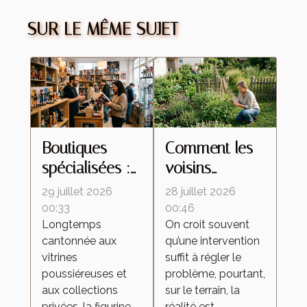
SUR LE MÊME SUJET
Boutiques
Comment les
spécialisées :
voisins
ces lieux
influencent le
29 juillet 2026
28 juillet 2026
d’échanges
retour des
00:33
00:46
Longtemps
On croit souvent
qui
insectes
cantonnée aux
qu’une intervention
transforment la
malgré une
vitrines
suffit à régler le
culture de la
intervention
poussiéreuses et
problème, pourtant,
figurine
locale
aux collections
sur le terrain, la
privées, la figurine
réalité est...