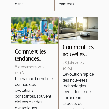
dans...
caméras...
Comment les
Comment les
nouvelles
tendances
technologies
28 juin 2025
démographiques
8 décembre 2025
transforment-
10:04
influencent-elles
01:18
L'évolution rapide
elles les
Le marché immobilier
le marché
des nouvelles
aspirateurs
connaît des
technologies
immobilier ?
autonomes ?
évolutions
révolutionne de
constantes, souvent
nombreux
dictées par des
aspects du
dynamiques