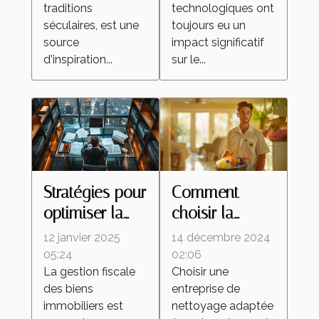
traditions
technologiques ont
régionale
séculaires, est une
toujours eu un
source
impact significatif
d'inspiration...
sur le...
Stratégies pour
Comment
optimiser la
choisir la
fiscalité de vos
meilleure
12 janvier 2025
14 décembre 2024
biens
entreprise de
05:24
02:06
La gestion fiscale
Choisir une
immobiliers
nettoyage
des biens
entreprise de
pour vos
immobiliers est
nettoyage adaptée
besoins