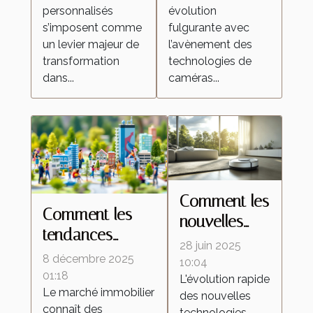
dans l'industrie
surveillance
personnalisés
évolution
domestique ?
s’imposent comme
fulgurante avec
un levier majeur de
l’avènement des
transformation
technologies de
dans...
caméras...
Comment les
Comment les
nouvelles
tendances
technologies
28 juin 2025
démographiques
8 décembre 2025
transforment-
10:04
influencent-elles
01:18
L'évolution rapide
elles les
Le marché immobilier
le marché
des nouvelles
aspirateurs
connaît des
technologies