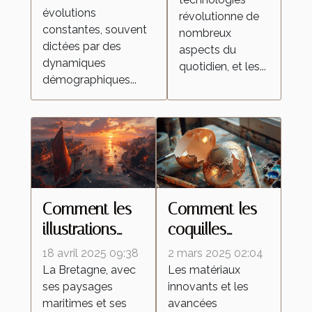
immobilier ?
autonomes ?
évolutions
révolutionne de
constantes, souvent
nombreux
dictées par des
aspects du
dynamiques
quotidien, et les...
démographiques...
Comment les
Comment les
illustrations
coquilles
inspirées de la
d'œufs
18 avril 2025 09:38
2 mars 2025 02:04
Bretagne
améliorent les
La Bretagne, avec
Les matériaux
ses paysages
innovants et les
célèbrent la
peintures
maritimes et ses
avancées
culture
réfléchissantes