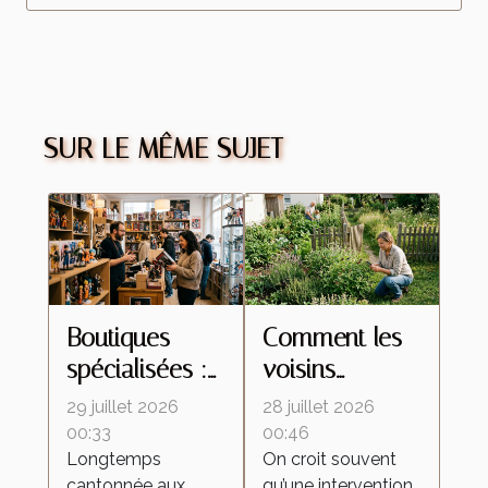
SUR LE MÊME SUJET
Boutiques
Comment les
spécialisées :
voisins
ces lieux
influencent le
29 juillet 2026
28 juillet 2026
d’échanges
retour des
00:33
00:46
Longtemps
On croit souvent
qui
insectes
cantonnée aux
qu’une intervention