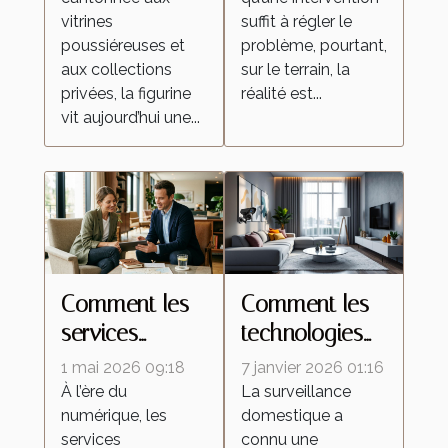
transforment la
malgré une
vitrines
suffit à régler le
culture de la
intervention
poussiéreuses et
problème, pourtant,
figurine
locale
aux collections
sur le terrain, la
privées, la figurine
réalité est...
vit aujourd’hui une...
Comment les
Comment les
services
technologies
personnalisés
de caméras
1 mai 2026 09:18
7 janvier 2026 01:16
redéfinissent
espion
À l’ère du
La surveillance
numérique, les
domestique a
les attentes
transforment la
services
connu une