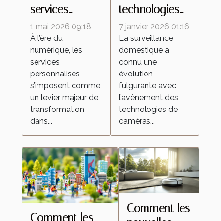
services
technologies
personnalisés
de caméras
1 mai 2026 09:18
7 janvier 2026 01:16
redéfinissent
espion
À l’ère du
La surveillance
numérique, les
domestique a
les attentes
transforment la
services
connu une
dans l'industrie
surveillance
personnalisés
évolution
domestique ?
s’imposent comme
fulgurante avec
un levier majeur de
l’avènement des
transformation
technologies de
dans...
caméras...
Comment les
Comment les