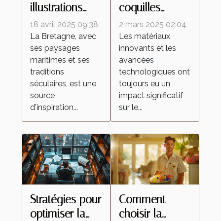
illustrations
coquilles
inspirées de la
d'œufs
18 avril 2025 09:38
2 mars 2025 02:04
Bretagne
améliorent les
La Bretagne, avec
Les matériaux
ses paysages
innovants et les
célèbrent la
peintures
maritimes et ses
avancées
culture
réfléchissantes
traditions
technologiques ont
régionale
séculaires, est une
toujours eu un
source
impact significatif
d'inspiration...
sur le...
Stratégies pour
Comment
optimiser la
choisir la