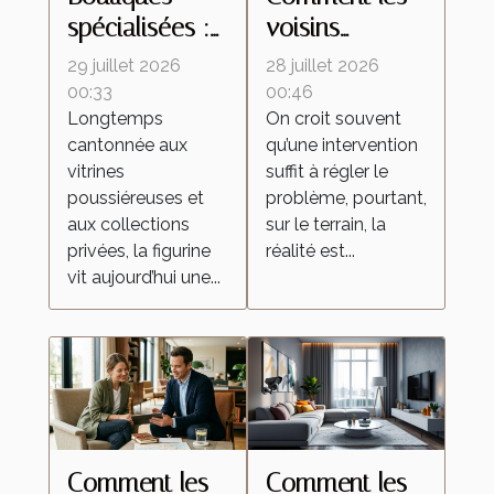
spécialisées :
voisins
ces lieux
influencent le
29 juillet 2026
28 juillet 2026
d’échanges
retour des
00:33
00:46
Longtemps
On croit souvent
qui
insectes
cantonnée aux
qu’une intervention
transforment la
malgré une
vitrines
suffit à régler le
culture de la
intervention
poussiéreuses et
problème, pourtant,
figurine
locale
aux collections
sur le terrain, la
privées, la figurine
réalité est...
vit aujourd’hui une...
Comment les
Comment les