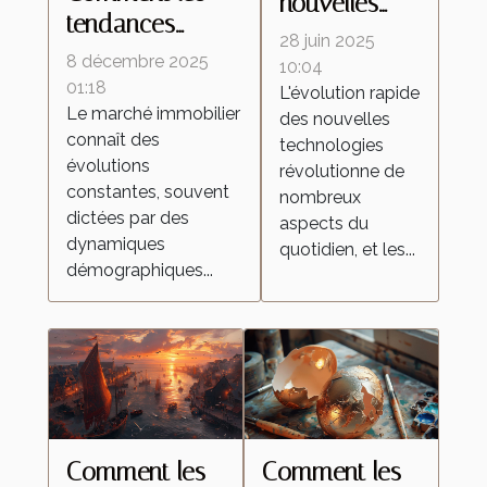
nouvelles
tendances
technologies
28 juin 2025
démographiques
8 décembre 2025
transforment-
10:04
influencent-elles
01:18
L'évolution rapide
elles les
Le marché immobilier
le marché
des nouvelles
aspirateurs
connaît des
technologies
immobilier ?
autonomes ?
évolutions
révolutionne de
constantes, souvent
nombreux
dictées par des
aspects du
dynamiques
quotidien, et les...
démographiques...
Comment les
Comment les