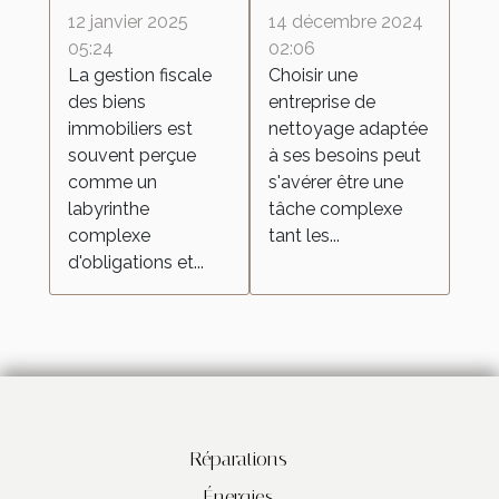
fiscalité de vos
meilleure
12 janvier 2025
14 décembre 2024
biens
entreprise de
05:24
02:06
La gestion fiscale
Choisir une
immobiliers
nettoyage
des biens
entreprise de
pour vos
immobiliers est
nettoyage adaptée
besoins
souvent perçue
à ses besoins peut
comme un
s'avérer être une
labyrinthe
tâche complexe
complexe
tant les...
d'obligations et...
Réparations
Énergies