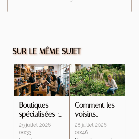
SUR LE MÊME SUJET
Boutiques
Comment les
spécialisées :
voisins
ces lieux
influencent le
29 juillet 2026
28 juillet 2026
d’échanges
retour des
00:33
00:46