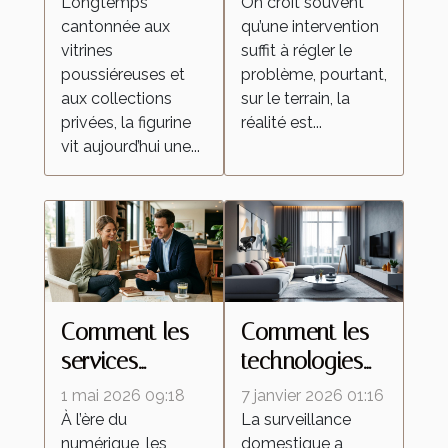
Longtemps
On croit souvent
qui
insectes
cantonnée aux
qu’une intervention
transforment la
malgré une
vitrines
suffit à régler le
culture de la
intervention
poussiéreuses et
problème, pourtant,
figurine
locale
aux collections
sur le terrain, la
privées, la figurine
réalité est...
vit aujourd’hui une...
Comment les
Comment les
services
technologies
personnalisés
de caméras
1 mai 2026 09:18
7 janvier 2026 01:16
redéfinissent
espion
À l’ère du
La surveillance
numérique, les
domestique a