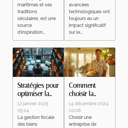
maritimes et ses
avancées
culture
réfléchissantes
traditions
technologiques ont
régionale
séculaires, est une
toujours eu un
source
impact significatif
d'inspiration...
sur le...
Stratégies pour
Comment
optimiser la
choisir la
fiscalité de vos
meilleure
12 janvier 2025
14 décembre 2024
biens
entreprise de
05:24
02:06
La gestion fiscale
Choisir une
immobiliers
nettoyage
des biens
entreprise de
pour vos