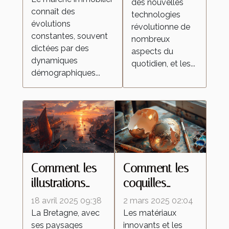
le marché
des nouvelles
aspirateurs
connaît des
technologies
immobilier ?
autonomes ?
évolutions
révolutionne de
constantes, souvent
nombreux
dictées par des
aspects du
dynamiques
quotidien, et les...
démographiques...
Comment les
Comment les
illustrations
coquilles
inspirées de la
d'œufs
18 avril 2025 09:38
2 mars 2025 02:04
Bretagne
améliorent les
La Bretagne, avec
Les matériaux
ses paysages
innovants et les
célèbrent la
peintures