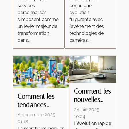
les attentes
transforment la
services
connu une
dans l'industrie
surveillance
personnalisés
évolution
domestique ?
s’imposent comme
fulgurante avec
un levier majeur de
l’avènement des
transformation
technologies de
dans...
caméras...
Comment les
Comment les
nouvelles
tendances
technologies
28 juin 2025
démographiques
8 décembre 2025
transforment-
10:04
influencent-elles
01:18
L'évolution rapide
elles les
Le marché immobilier