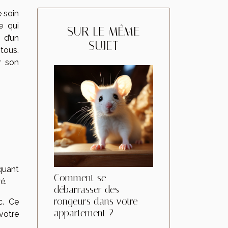
e soin
e qui
SUR LE MÊME
 d’un
SUJET
 tous.
r son
iquant
Comment se
yé.
débarrasser des
rongeurs dans votre
c. Ce
appartement ?
 votre