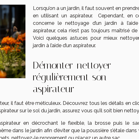
Lorsqu’on a un jardin, il faut souvent en prendr
en utilisant un aspirateur. Cependant, en c
concerne le nettoyage d’un jardin à l’aide
aspirateur, cela n’est pas toujours maîtrisé de
Voici quelques astuces pour mieux nettoye
jardin à l’aide d’un aspirateur.
Démonter-nettoyer
régulièrement son
aspirateur
eur, il faut être méticuleux. Découvrez tous les détails en cl
pirateur sur le sol du jardin, assurez vous qu’il soit bien netto
rateur en décrochant le flexible, la brosse puis le sa
ême dans le jardin afin d’éviter que la poussière s’étale dans
chets, nettoyez-le proprement ou placez un autre sac.