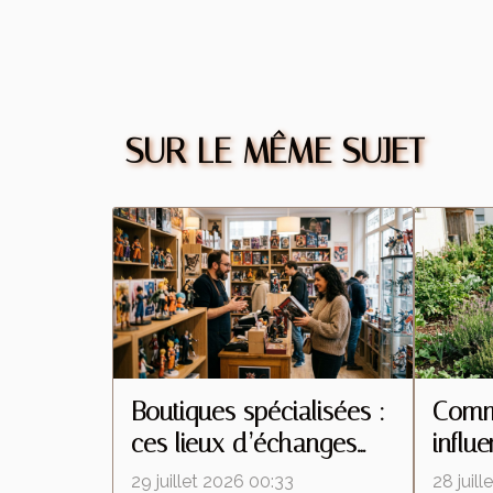
SUR LE MÊME SUJET
Boutiques spécialisées :
Comme
ces lieux d’échanges
influ
qui transforment la
insec
29 juillet 2026 00:33
28 juil