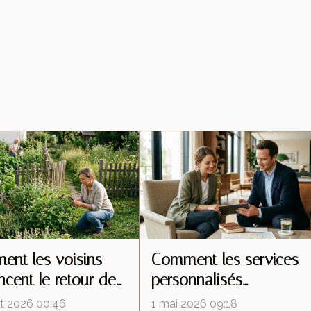
nt les voisins
Comment les services
encent le retour des
personnalisés
tes malgré une
redéfinissent les attente
let 2026 00:46
1 mai 2026 09:18