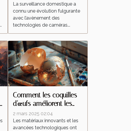
transforment la
La surveillance domestique a
connu une évolution fulgurante
surveillance domestique
avec l’avènement des
?
.
technologies de caméras...
Comment les coquilles
d'œufs améliorent les
peintures réfléchissantes
2 mars 2025 02:04
es
Les matériaux innovants et les
avancées technologiques ont