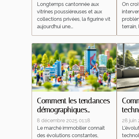
culture de la figurine
interv
Longtemps cantonnée aux
On croi
vitrines poussiéreuses et aux
interven
collections privées, la figurine vit
problèm
aujourd’hui une...
terrain, 
Comment les tendances
Comme
démographiques
techn
influencent-elles le
trans
8 décembre 2025 01:18
28 juin
marché immobilier ?
aspir
Le marché immobilier connaît
L'évolu
des évolutions constantes,
technol