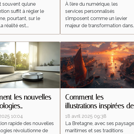
ention locale
dans l'industrie
t souvent qu’une
À l’ère du numérique, les
tion suffit à régler le
services personnalisés
e, pourtant, sur le
s’imposent comme un levier
la réalité est...
majeur de transformation dans..
nt les nouvelles
Comment les
ologies
illustrations inspirées de
forment-elles les
la Bretagne célèbrent la
 2025 10:04
18 avril 2025 09:38
ateurs autonomes ?
culture régionale
tion rapide des nouvelles
La Bretagne, avec ses paysag
ogies révolutionne de
maritimes et ses traditions