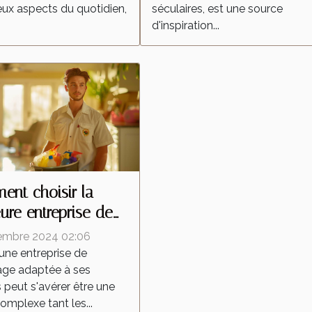
x aspects du quotidien,
séculaires, est une source
d'inspiration...
nt choisir la
eure entreprise de
yage pour vos
embre 2024 02:06
ns
 une entreprise de
age adaptée à ses
 peut s'avérer être une
omplexe tant les...