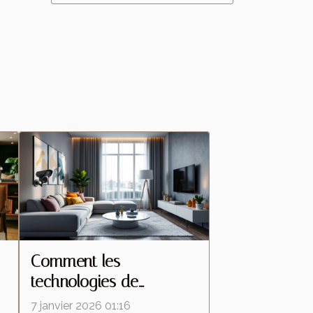
Comment les
technologies de
s
caméras espion
7 janvier 2026 01:16