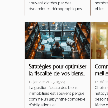
souvent dictées par des
nombreu
dynamiques démographiques...
et les...
Stratégies pour optimiser
Comme
la fiscalité de vos biens
meill
immobiliers
netto
12 janvier 2025 05:24
14 déc
besoi
La gestion fiscale des biens
Choisir
immobiliers est souvent perçue
nettoy
comme un labyrinthe complexe
besoins
d'obligations et...
tâche c