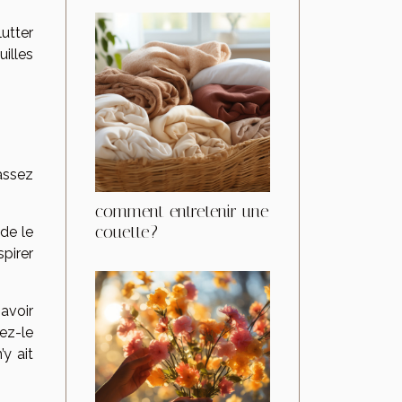
lutter
uilles
Passez
comment entretenir une
couette?
 de le
spirer
 avoir
sez-le
y ait