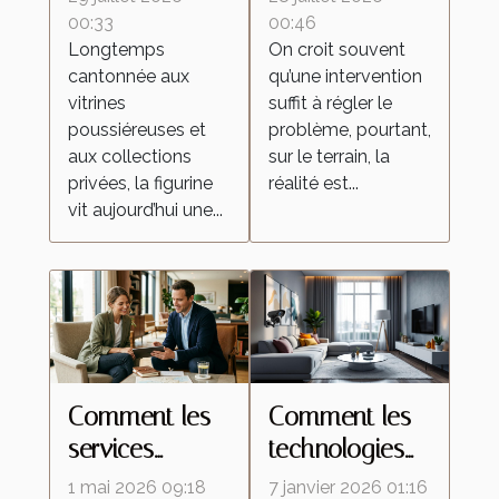
d’échanges
retour des
00:33
00:46
Longtemps
On croit souvent
qui
insectes
cantonnée aux
qu’une intervention
transforment la
malgré une
vitrines
suffit à régler le
culture de la
intervention
poussiéreuses et
problème, pourtant,
figurine
locale
aux collections
sur le terrain, la
privées, la figurine
réalité est...
vit aujourd’hui une...
Comment les
Comment les
services
technologies
personnalisés
de caméras
1 mai 2026 09:18
7 janvier 2026 01:16