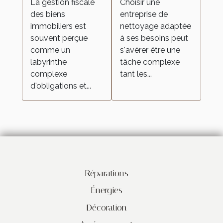
La gestion fiscale
Choisir une
immobiliers
nettoyage
des biens
entreprise de
pour vos
immobiliers est
nettoyage adaptée
besoins
souvent perçue
à ses besoins peut
comme un
s'avérer être une
labyrinthe
tâche complexe
complexe
tant les...
d'obligations et...
Réparations
Énergies
Décoration