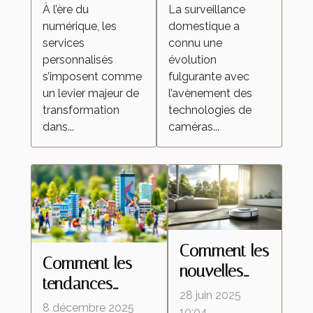
redéfinissent
espion
À l’ère du
La surveillance
numérique, les
domestique a
les attentes
transforment la
services
connu une
dans l'industrie
surveillance
personnalisés
évolution
domestique ?
s’imposent comme
fulgurante avec
un levier majeur de
l’avènement des
transformation
technologies de
dans...
caméras...
Comment les
Comment les
nouvelles
tendances
technologies
28 juin 2025
démographiques
8 décembre 2025
transforment-
10:04