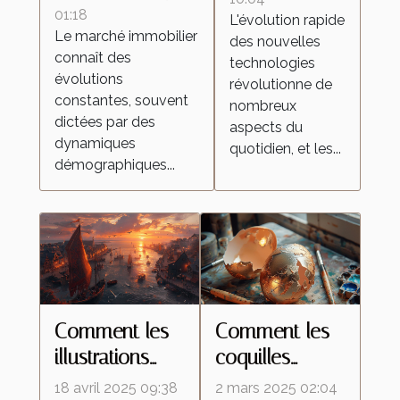
influencent-elles
01:18
L'évolution rapide
elles les
Le marché immobilier
le marché
des nouvelles
aspirateurs
connaît des
technologies
immobilier ?
autonomes ?
évolutions
révolutionne de
constantes, souvent
nombreux
dictées par des
aspects du
dynamiques
quotidien, et les...
démographiques...
Comment les
Comment les
illustrations
coquilles
inspirées de la
d'œufs
18 avril 2025 09:38
2 mars 2025 02:04