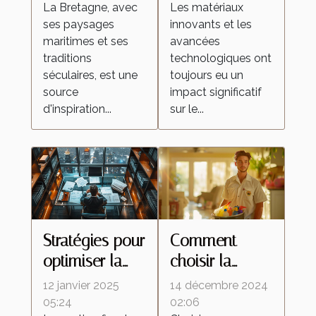
Bretagne
améliorent les
La Bretagne, avec
Les matériaux
ses paysages
innovants et les
célèbrent la
peintures
maritimes et ses
avancées
culture
réfléchissantes
traditions
technologiques ont
régionale
séculaires, est une
toujours eu un
source
impact significatif
d'inspiration...
sur le...
Stratégies pour
Comment
optimiser la
choisir la
fiscalité de vos
meilleure
12 janvier 2025
14 décembre 2024
biens
entreprise de
05:24
02:06