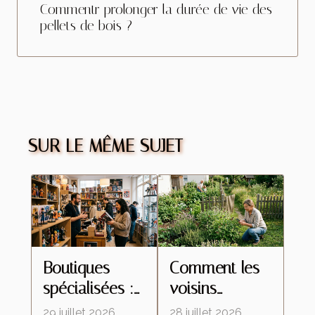
Commentr prolonger la durée de vie des
pellets de bois ?
SUR LE MÊME SUJET
Boutiques
Comment les
spécialisées :
voisins
ces lieux
influencent le
29 juillet 2026
28 juillet 2026