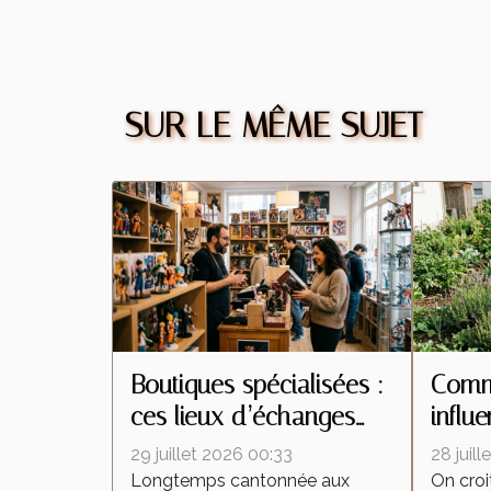
SUR LE MÊME SUJET
Boutiques spécialisées :
Comme
ces lieux d’échanges
influ
qui transforment la
insec
29 juillet 2026 00:33
28 juil
culture de la figurine
interv
Longtemps cantonnée aux
On croi