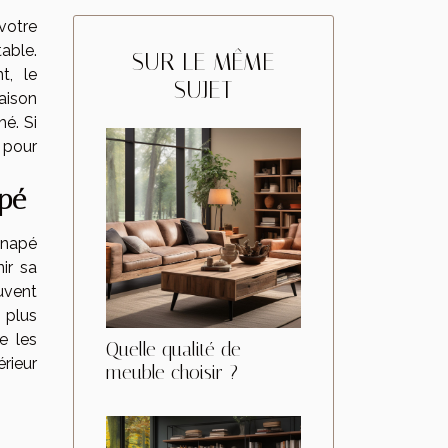
votre
able.
SUR LE MÊME
t, le
SUJET
aison
hé. Si
 pour
apé
anapé
ir sa
ouvent
 plus
e les
Quelle qualité de
érieur
meuble choisir ?