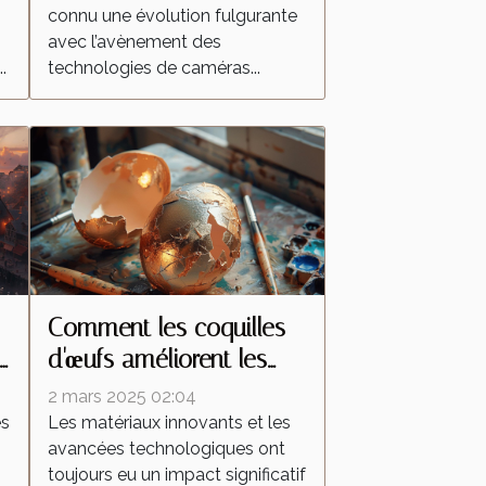
connu une évolution fulgurante
surveillance domestique
avec l’avènement des
?
.
technologies de caméras...
Comment les coquilles
d'œufs améliorent les
peintures réfléchissantes
2 mars 2025 02:04
es
Les matériaux innovants et les
avancées technologiques ont
toujours eu un impact significatif