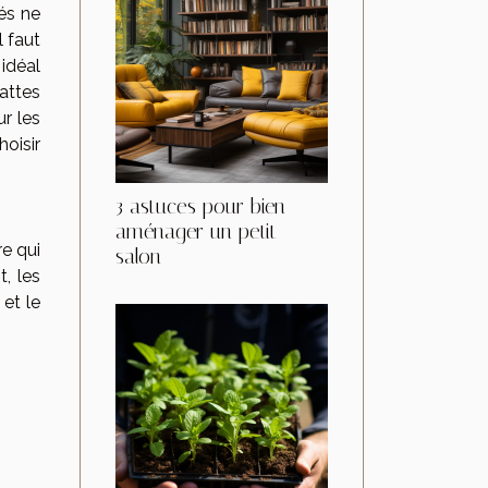
pés ne
l faut
 idéal
attes
ur les
oisir
3 astuces pour bien
aménager un petit
re qui
salon
, les
et le