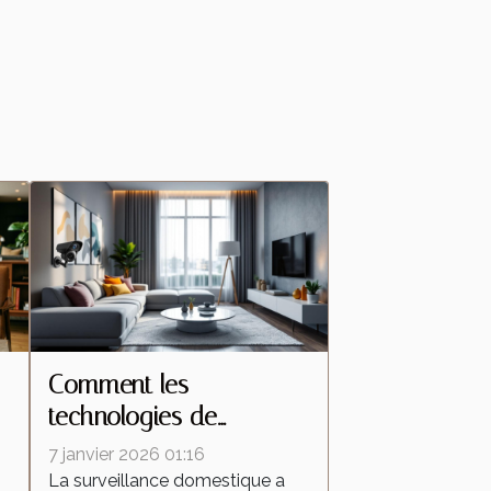
Comment les
technologies de
s
caméras espion
7 janvier 2026 01:16
transforment la
La surveillance domestique a