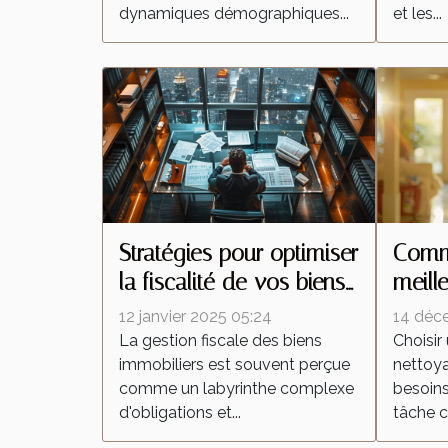
dynamiques démographiques...
et les...
Stratégies pour optimiser
Comme
la fiscalité de vos biens
meill
immobiliers
netto
12 janvier 2025 05:24
14 déc
besoi
La gestion fiscale des biens
Choisir
immobiliers est souvent perçue
nettoy
comme un labyrinthe complexe
besoins
d'obligations et...
tâche c