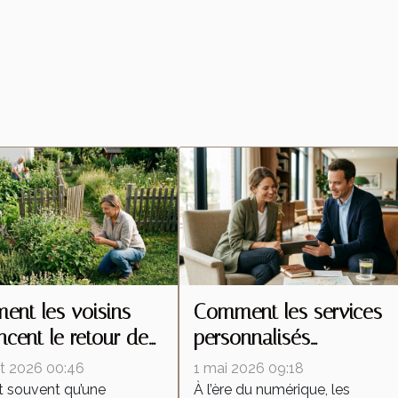
nt les voisins
Comment les services
encent le retour des
personnalisés
tes malgré une
redéfinissent les attente
let 2026 00:46
1 mai 2026 09:18
ention locale
dans l'industrie
t souvent qu’une
À l’ère du numérique, les