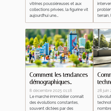
vitrines poussiéreuses et aux
interven
collections privées, la figurine vit
problèm
aujourd’hui une...
terrain, 
Comment les tendances
Comme
démographiques
techn
influencent-elles le
trans
8 décembre 2025 01:18
28 juin
marché immobilier ?
aspir
Le marché immobilier connaît
L'évolu
des évolutions constantes,
technol
souvent dictées par des
nombreu