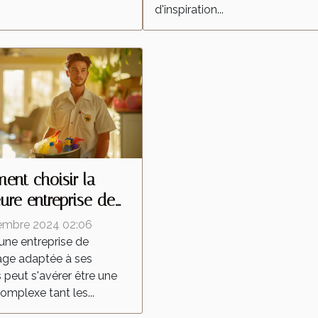
d'inspiration...
nt choisir la
eure entreprise de
yage pour vos
embre 2024 02:06
ns
 une entreprise de
age adaptée à ses
 peut s'avérer être une
omplexe tant les...