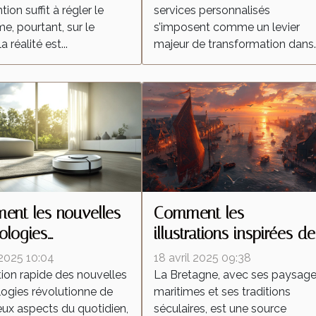
tion suffit à régler le
services personnalisés
e, pourtant, sur le
s’imposent comme un levier
la réalité est...
majeur de transformation dans..
nt les nouvelles
Comment les
ologies
illustrations inspirées de
forment-elles les
la Bretagne célèbrent la
 2025 10:04
18 avril 2025 09:38
ateurs autonomes ?
culture régionale
tion rapide des nouvelles
La Bretagne, avec ses paysag
ogies révolutionne de
maritimes et ses traditions
x aspects du quotidien,
séculaires, est une source