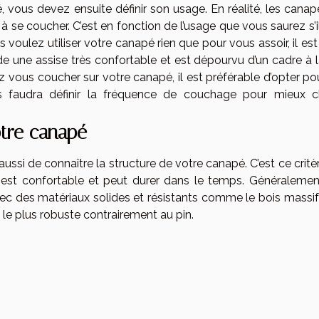
é, vous devez ensuite définir son usage. En réalité, les cana
à se coucher. C’est en fonction de l’usage que vous saurez s’i
s voulez utiliser votre canapé rien que pour vous assoir, il est
de une assise très confortable et est dépourvu d’un cadre à l
z vous coucher sur votre canapé, il est préférable d’opter po
s faudra définir la fréquence de couchage pour mieux ch
otre canapé
 aussi de connaître la structure de votre canapé. C’est ce critè
est confortable et peut durer dans le temps. Généralement
 des matériaux solides et résistants comme le bois massif 
re le plus robuste contrairement au pin.