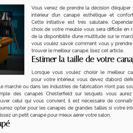
Vous venez de prendre la décision d’équiper 
intérieur d’un canapé esthétique et confort
Cette initiative est très salutaire. Cependan
choix de votre meuble vous sera difficile en r
de la disponibilité d’une multitude sur le marc
vous voulez savoir comment vous y prendre
trouver le meilleur canapé, lisez cet article.
Estimer la taille de votre can
Lorsque vous voulez choisir le meilleur c
pour votre intérieur, vous devez d’abord défin
r le marché ou dans les industries de fabrication n’ont pas s
emple des canapés Chesterfield sur lesquels vous aurez
ouver celui qui vous convient, il est nécessaire de connaîtr
ourrez opter pour les canapés de grandes tailles si votre int
sissez un petit canapé pour mieux aérer votre salon.
apé