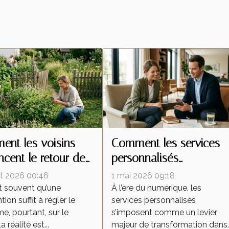
nt les voisins
Comment les services
encent le retour des
personnalisés
tes malgré une
redéfinissent les attente
let 2026 00:46
1 mai 2026 09:18
ention locale
dans l'industrie
t souvent qu’une
À l’ère du numérique, les
tion suffit à régler le
services personnalisés
e, pourtant, sur le
s’imposent comme un levier
la réalité est...
majeur de transformation dans..