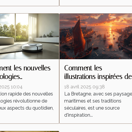
nt les nouvelles
Comment les
ologies
illustrations inspirées de
forment-elles les
la Bretagne célèbrent la
 2025 10:04
18 avril 2025 09:38
ateurs autonomes ?
culture régionale
tion rapide des nouvelles
La Bretagne, avec ses paysag
ogies révolutionne de
maritimes et ses traditions
x aspects du quotidien,
séculaires, est une source
d'inspiration...