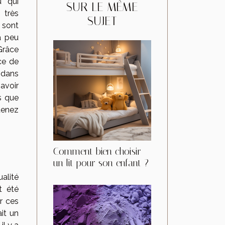
u qui
SUR LE MÊME
très
SUJET
 sont
à peu
 Grâce
ace de
 dans
avoir
s que
tenez
Comment bien choisir
un lit pour son enfant ?
alité
t été
ur ces
it un