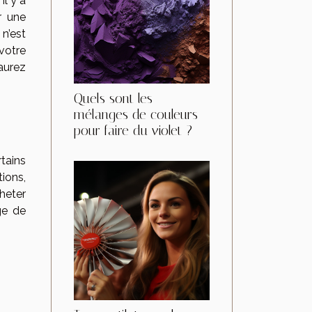
il y a
r une
n’est
votre
’aurez
Quels sont les
mélanges de couleurs
pour faire du violet ?
rtains
tions,
cheter
ge de