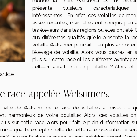
monde, la poule Welsumer est un oisea
présente plusieurs caractéristiques 
intéressantes. En effet, ces volailles de race
assez récentes, mais elles ont conquis peu 
les éleveurs dans les régions où elles ont été.
aux différentes qualités qu’elle présente, la r
volaille Welsumer pourrait bien plus apporter
l’élevage de volaille. Alors vous désirez en s
plus sur cette race et les différents avantage
celle-ci aurait pour un poulailler ? Alors, ob
rticle.
de race appelée Welsumers.
 ville de Welsum, cette race de volailles admises de qu
t harmonieux de votre poulailler. Alors, ces volailles on
plus sur cette race, alors pour fait le plein d’information s
comme qualité exceptionnelle de cette race présente qui sera