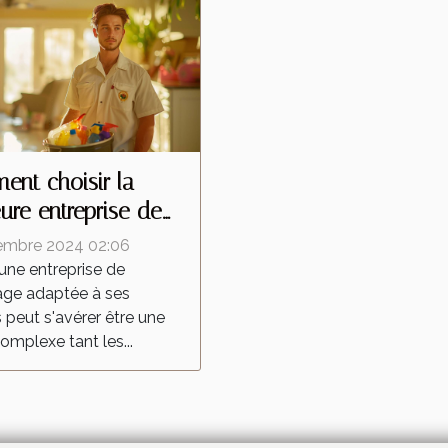
nt choisir la
eure entreprise de
yage pour vos
embre 2024 02:06
ns
 une entreprise de
age adaptée à ses
 peut s'avérer être une
omplexe tant les...