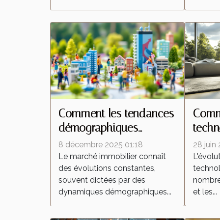
Comment les tendances
Comme
démographiques
techn
influencent-elles le
trans
8 décembre 2025 01:18
28 juin
marché immobilier ?
aspir
Le marché immobilier connaît
L'évolu
des évolutions constantes,
technol
souvent dictées par des
nombreu
dynamiques démographiques...
et les...