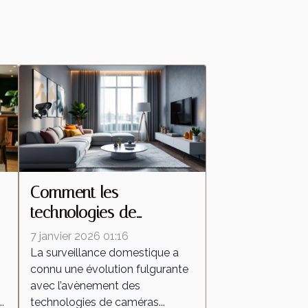
Comment les
technologies de
s
caméras espion
7 janvier 2026 01:16
transforment la
La surveillance domestique a
connu une évolution fulgurante
surveillance domestique
avec l’avènement des
?
.
technologies de caméras...