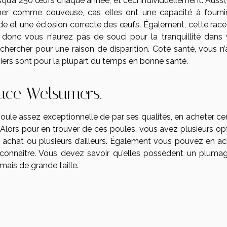
qu’à 250 œufs chaque année, et ceci individuellement. Aussi, 
mer comme couveuse, cas elles ont une capacité à fourni
e et une éclosion correcte des œufs. Également, cette race 
donc vous n’aurez pas de souci pour la tranquillité dans 
rechercher pour une raison de disparition. Coté santé, vous n
iers sont pour la plupart du temps en bonne santé.
race Welsumers.
 poule assez exceptionnelle de par ses qualités, en acheter ce
. Alors pour en trouver de ces poules, vous avez plusieurs op
 un achat ou plusieurs d’ailleurs. Également vous pouvez en a
econnaitre. Vous devez savoir qu’elles possèdent un pluma
mais de grande taille.