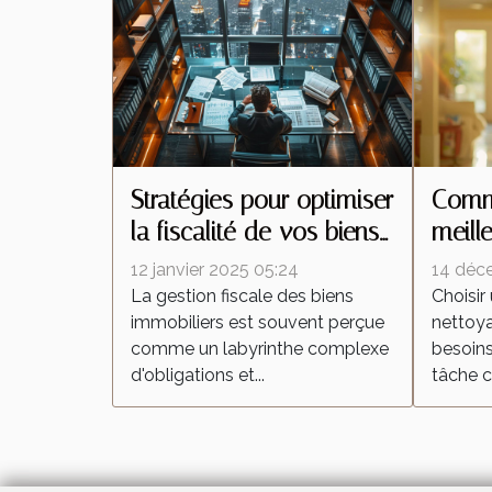
Stratégies pour optimiser
Comme
la fiscalité de vos biens
meill
immobiliers
netto
12 janvier 2025 05:24
14 déc
besoi
La gestion fiscale des biens
Choisir
immobiliers est souvent perçue
nettoy
comme un labyrinthe complexe
besoins
d'obligations et...
tâche c