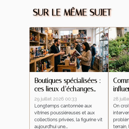
SUR LE MÊME SUJET
Boutiques spécialisées :
Comme
ces lieux d’échanges
influ
qui transforment la
insec
29 juillet 2026 00:33
28 juil
culture de la figurine
interv
Longtemps cantonnée aux
On croi
vitrines poussiéreuses et aux
interven
collections privées, la figurine vit
problèm
aujourd’hui une...
terrain, 