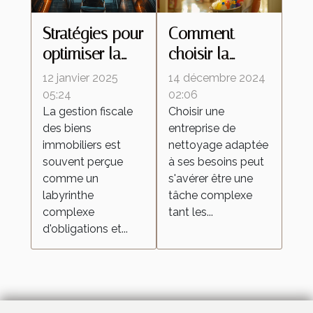
Stratégies pour
Comment
optimiser la
choisir la
fiscalité de vos
meilleure
12 janvier 2025
14 décembre 2024
biens
entreprise de
05:24
02:06
La gestion fiscale
Choisir une
immobiliers
nettoyage
des biens
entreprise de
pour vos
immobiliers est
nettoyage adaptée
besoins
souvent perçue
à ses besoins peut
comme un
s'avérer être une
labyrinthe
tâche complexe
complexe
tant les...
d'obligations et...