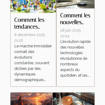
Comment les
Comment les
nouvelles
tendances
technologies
28 juin 2025
démographiques
8 décembre 2025
transforment-
10:04
influencent-elles
01:18
L'évolution rapide
elles les
Le marché immobilier
le marché
des nouvelles
aspirateurs
connaît des
technologies
immobilier ?
autonomes ?
évolutions
révolutionne de
constantes, souvent
nombreux
dictées par des
aspects du
dynamiques
quotidien, et les...
démographiques...