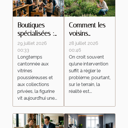
Boutiques
Comment les
spécialisées :
voisins
ces lieux
influencent le
29 juillet 2026
28 juillet 2026
d’échanges
retour des
00:33
00:46
Longtemps
On croit souvent
qui
insectes
cantonnée aux
qu’une intervention
transforment la
malgré une
vitrines
suffit à régler le
culture de la
intervention
poussiéreuses et
problème, pourtant,
figurine
locale
aux collections
sur le terrain, la
privées, la figurine
réalité est...
vit aujourd’hui une...