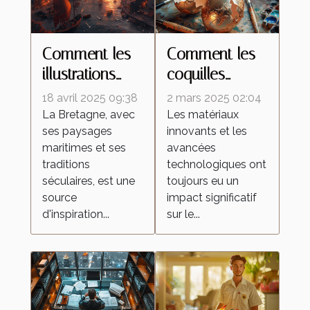
Comment les
Comment les
illustrations
coquilles
inspirées de la
d'œufs
18 avril 2025 09:38
2 mars 2025 02:04
Bretagne
améliorent les
La Bretagne, avec
Les matériaux
ses paysages
innovants et les
célèbrent la
peintures
maritimes et ses
avancées
culture
réfléchissantes
traditions
technologiques ont
régionale
séculaires, est une
toujours eu un
source
impact significatif
d'inspiration...
sur le...