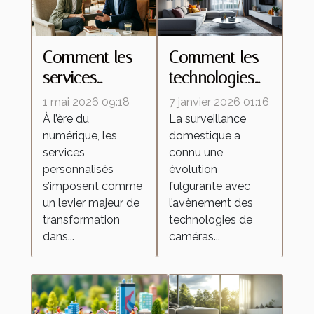
Comment les
Comment les
services
technologies
personnalisés
de caméras
1 mai 2026 09:18
7 janvier 2026 01:16
redéfinissent
espion
À l’ère du
La surveillance
numérique, les
domestique a
les attentes
transforment la
services
connu une
dans l'industrie
surveillance
personnalisés
évolution
domestique ?
s’imposent comme
fulgurante avec
un levier majeur de
l’avènement des
transformation
technologies de
dans...
caméras...