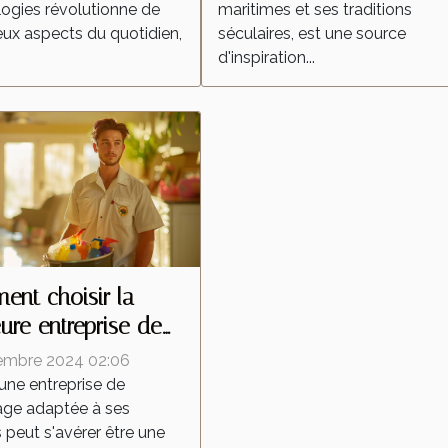
ogies révolutionne de
maritimes et ses traditions
x aspects du quotidien,
séculaires, est une source
d'inspiration...
nt choisir la
eure entreprise de
yage pour vos
embre 2024 02:06
ns
 une entreprise de
age adaptée à ses
 peut s'avérer être une