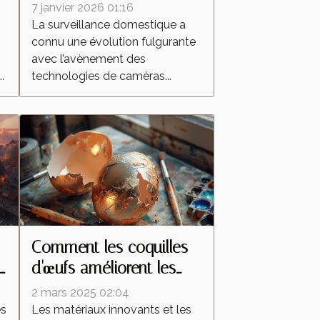
s
caméras espion
7 janvier 2026 01:16
transforment la
La surveillance domestique a
connu une évolution fulgurante
surveillance domestique
avec l’avènement des
?
.
technologies de caméras...
Comment les coquilles
d'œufs améliorent les
peintures réfléchissantes
2 mars 2025 02:04
es
Les matériaux innovants et les