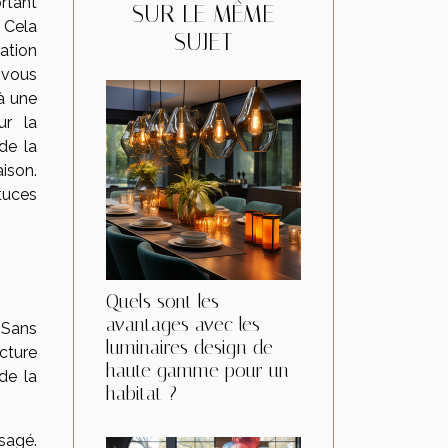
rtant
SUR LE MÊME
. Cela
SUJET
ation
 vous
à une
ur la
de la
ison.
tuces
Quels sont les
avantages avec les
. Sans
luminaires design de
ecture
haute gamme pour un
de la
habitat ?
sagé.