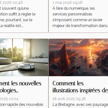
tes malgré une
redéfinissent les attente
let 2026 00:46
1 mai 2026 09:18
ention locale
dans l'industrie
t souvent qu’une
À l’ère du numérique, les
tion suffit à régler le
services personnalisés
e, pourtant, sur le
s’imposent comme un levier
la réalité est...
majeur de transformation dans..
nt les nouvelles
Comment les
ologies
illustrations inspirées de
forment-elles les
la Bretagne célèbrent la
 2025 10:04
18 avril 2025 09:38
ateurs autonomes ?
culture régionale
tion rapide des nouvelles
La Bretagne, avec ses paysag