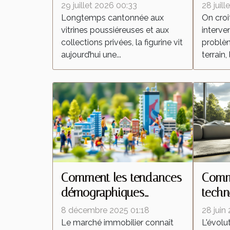
qui transforment la
insec
29 juillet 2026 00:33
28 juil
culture de la figurine
interv
Longtemps cantonnée aux
On croi
vitrines poussiéreuses et aux
interven
collections privées, la figurine vit
problèm
aujourd’hui une...
terrain, 
Comment les tendances
Comme
démographiques
techn
influencent-elles le
trans
8 décembre 2025 01:18
28 juin
marché immobilier ?
aspir
Le marché immobilier connaît
L'évolu