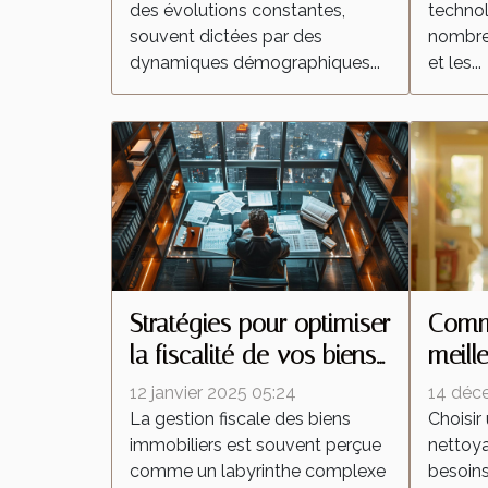
des évolutions constantes,
technol
souvent dictées par des
nombreu
dynamiques démographiques...
et les...
Stratégies pour optimiser
Comme
la fiscalité de vos biens
meill
immobiliers
netto
12 janvier 2025 05:24
14 déc
besoi
La gestion fiscale des biens
Choisir
immobiliers est souvent perçue
nettoy
comme un labyrinthe complexe
besoins