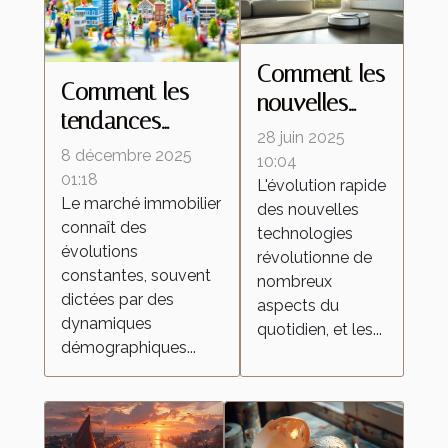
Comment les
Comment les
nouvelles
tendances
technologies
28 juin 2025
démographiques
8 décembre 2025
transforment-
10:04
influencent-elles
01:18
L'évolution rapide
elles les
Le marché immobilier
le marché
des nouvelles
aspirateurs
connaît des
technologies
immobilier ?
autonomes ?
évolutions
révolutionne de
constantes, souvent
nombreux
dictées par des
aspects du
dynamiques
quotidien, et les...
démographiques...