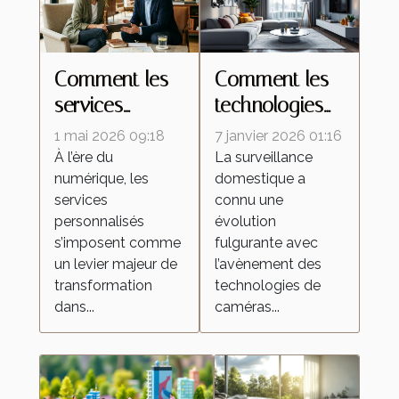
Comment les
Comment les
services
technologies
personnalisés
de caméras
1 mai 2026 09:18
7 janvier 2026 01:16
redéfinissent
espion
À l’ère du
La surveillance
numérique, les
domestique a
les attentes
transforment la
services
connu une
dans l'industrie
surveillance
personnalisés
évolution
domestique ?
s’imposent comme
fulgurante avec
un levier majeur de
l’avènement des
transformation
technologies de
dans...
caméras...