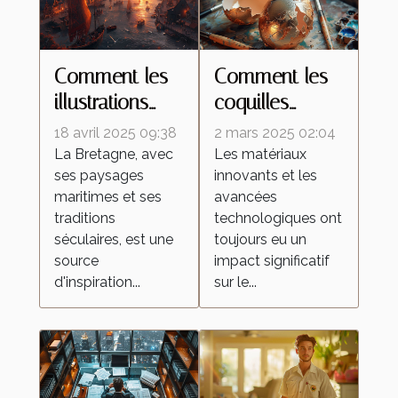
Comment les
Comment les
illustrations
coquilles
inspirées de la
d'œufs
18 avril 2025 09:38
2 mars 2025 02:04
Bretagne
améliorent les
La Bretagne, avec
Les matériaux
ses paysages
innovants et les
célèbrent la
peintures
maritimes et ses
avancées
culture
réfléchissantes
traditions
technologiques ont
régionale
séculaires, est une
toujours eu un
source
impact significatif
d'inspiration...
sur le...