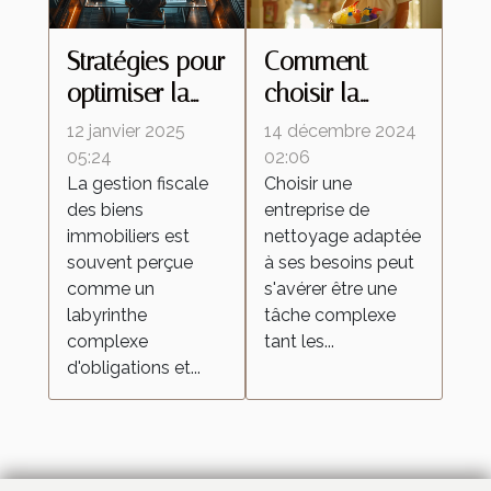
Stratégies pour
Comment
optimiser la
choisir la
fiscalité de vos
meilleure
12 janvier 2025
14 décembre 2024
biens
entreprise de
05:24
02:06
La gestion fiscale
Choisir une
immobiliers
nettoyage
des biens
entreprise de
pour vos
immobiliers est
nettoyage adaptée
besoins
souvent perçue
à ses besoins peut
comme un
s'avérer être une
labyrinthe
tâche complexe
complexe
tant les...
d'obligations et...