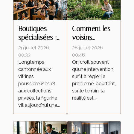
Boutiques
Comment les
spécialisées :
voisins
ces lieux
influencent le
29 juillet 2026
28 juillet 2026
d’échanges
retour des
00:33
00:46
Longtemps
On croit souvent
qui
insectes
cantonnée aux
qu’une intervention
transforment la
malgré une
vitrines
suffit à régler le
culture de la
intervention
poussiéreuses et
problème, pourtant,
figurine
locale
aux collections
sur le terrain, la
privées, la figurine
réalité est...
vit aujourd’hui une...