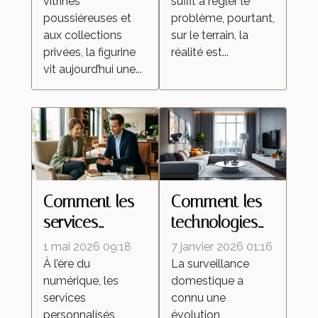
vitrines
suffit à régler le
culture de la
intervention
poussiéreuses et
problème, pourtant,
figurine
locale
aux collections
sur le terrain, la
privées, la figurine
réalité est...
vit aujourd’hui une...
Comment les
Comment les
services
technologies
personnalisés
de caméras
1 mai 2026 09:18
7 janvier 2026 01:16
redéfinissent
espion
À l’ère du
La surveillance
numérique, les
domestique a
les attentes
transforment la
services
connu une
dans l'industrie
surveillance
personnalisés
évolution