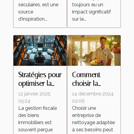
régionale
séculaires, est une
toujours eu un
source
impact significatif
d'inspiration...
sur le...
Stratégies pour
Comment
optimiser la
choisir la
fiscalité de vos
meilleure
12 janvier 2025
14 décembre 2024
biens
entreprise de
05:24
02:06
La gestion fiscale
Choisir une
immobiliers
nettoyage
des biens
entreprise de
pour vos
immobiliers est
nettoyage adaptée
besoins
souvent perçue
à ses besoins peut