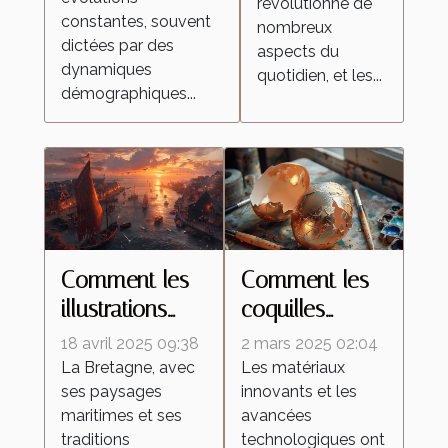
révolutionne de
constantes, souvent
nombreux
dictées par des
aspects du
dynamiques
quotidien, et les...
démographiques...
Comment les
Comment les
illustrations
coquilles
inspirées de la
d'œufs
18 avril 2025 09:38
2 mars 2025 02:04
Bretagne
améliorent les
La Bretagne, avec
Les matériaux
ses paysages
innovants et les
célèbrent la
peintures
maritimes et ses
avancées
culture
réfléchissantes
traditions
technologiques ont