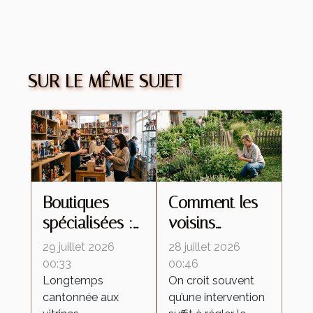
SUR LE MÊME SUJET
Boutiques
Comment les
spécialisées :
voisins
ces lieux
influencent le
29 juillet 2026
28 juillet 2026
d’échanges
retour des
00:33
00:46
Longtemps
On croit souvent
qui
insectes
cantonnée aux
qu’une intervention
transforment la
malgré une