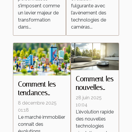
domestique ?
s’imposent comme
fulgurante avec
un levier majeur de
l’avènement des
transformation
technologies de
dans...
caméras...
Comment les
Comment les
nouvelles
tendances
technologies
28 juin 2025
démographiques
8 décembre 2025
transforment-
10:04
influencent-elles
01:18
L'évolution rapide
elles les
Le marché immobilier
le marché
des nouvelles
aspirateurs
connaît des
technologies
immobilier ?
autonomes ?
évolutions