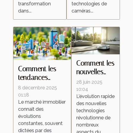
transformation
technologies de
dans...
caméras...
Comment les
Comment les
nouvelles
tendances
technologies
28 juin 2025
démographiques
8 décembre 2025
transforment-
10:04
influencent-elles
01:18
L'évolution rapide
elles les
Le marché immobilier
le marché
des nouvelles
aspirateurs
connaît des
technologies
immobilier ?
autonomes ?
évolutions
révolutionne de
constantes, souvent
nombreux
dictées par des
aspects du