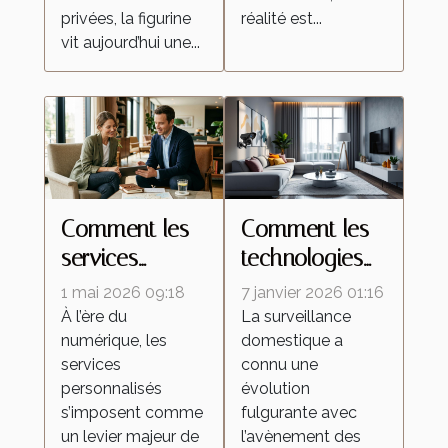
privées, la figurine
réalité est...
vit aujourd’hui une...
Comment les
Comment les
services
technologies
personnalisés
de caméras
1 mai 2026 09:18
7 janvier 2026 01:16
redéfinissent
espion
À l’ère du
La surveillance
numérique, les
domestique a
les attentes
transforment la
services
connu une
dans l'industrie
surveillance
personnalisés
évolution
domestique ?
s’imposent comme
fulgurante avec
un levier majeur de
l’avènement des