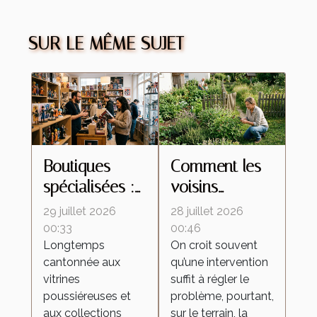
SUR LE MÊME SUJET
Boutiques
Comment les
spécialisées :
voisins
ces lieux
influencent le
29 juillet 2026
28 juillet 2026
d’échanges
retour des
00:33
00:46
Longtemps
On croit souvent
qui
insectes
cantonnée aux
qu’une intervention
transforment la
malgré une
vitrines
suffit à régler le
culture de la
intervention
poussiéreuses et
problème, pourtant,
figurine
locale
aux collections
sur le terrain, la