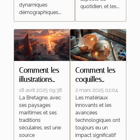
dynamiques
quotidien, et les...
démographiques...
Comment les
Comment les
illustrations
coquilles
inspirées de la
d'œufs
18 avril 2025 09:38
2 mars 2025 02:04
Bretagne
améliorent les
La Bretagne, avec
Les matériaux
ses paysages
innovants et les
célèbrent la
peintures
maritimes et ses
avancées
culture
réfléchissantes
traditions
technologiques ont
régionale
séculaires, est une
toujours eu un
source
impact significatif