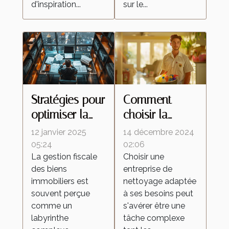
d'inspiration...
sur le...
Stratégies pour
Comment
optimiser la
choisir la
fiscalité de vos
meilleure
12 janvier 2025
14 décembre 2024
biens
entreprise de
05:24
02:06
La gestion fiscale
Choisir une
immobiliers
nettoyage
des biens
entreprise de
pour vos
immobiliers est
nettoyage adaptée
besoins
souvent perçue
à ses besoins peut
comme un
s'avérer être une
labyrinthe
tâche complexe