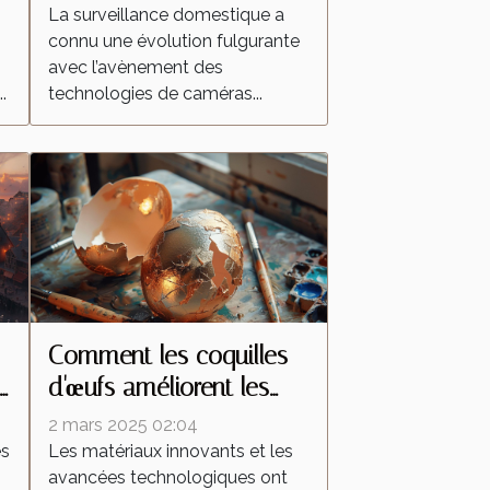
transforment la
La surveillance domestique a
connu une évolution fulgurante
surveillance domestique
avec l’avènement des
?
.
technologies de caméras...
Comment les coquilles
d'œufs améliorent les
peintures réfléchissantes
2 mars 2025 02:04
es
Les matériaux innovants et les
avancées technologiques ont