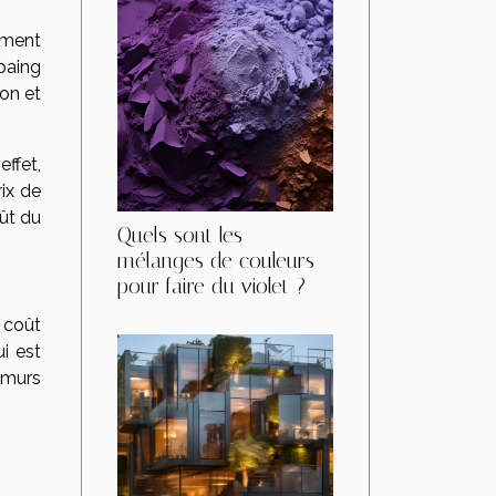
ement
paing
son et
effet,
ix de
ût du
Quels sont les
mélanges de couleurs
pour faire du violet ?
e coût
i est
s murs