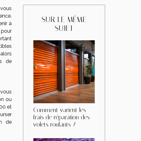
 vous
ence.
SUR LE MÊME
nir à
SUJET
 pour
rtant
ibles
 alors
us de
 vous
ion ou
00 et
Comment varient les
urser
frais de réparation des
in de
volets roulants ?