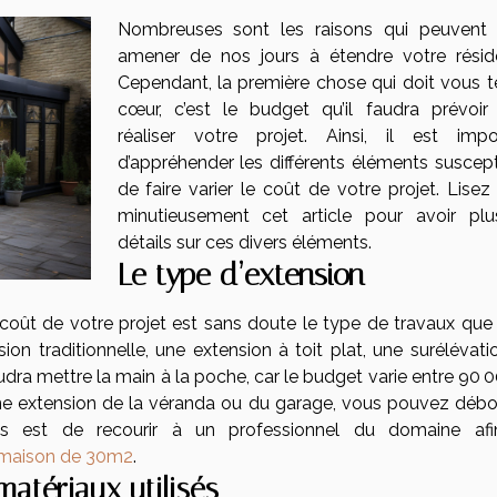
Nombreuses sont les raisons qui peuvent
amener de nos jours à étendre votre résid
Cependant, la première chose qui doit vous te
cœur, c’est le budget qu’il faudra prévoir
réaliser votre projet. Ainsi, il est impo
d’appréhender les différents éléments suscept
de faire varier le coût de votre projet. Lisez
minutieusement cet article pour avoir pl
détails sur ces divers éléments.
Le type d’extension
e coût de votre projet est sans doute le type de travaux que
sion traditionnelle, une extension à toit plat, une surélévat
ra mettre la main à la poche, car le budget varie entre 90 0
ne extension de la véranda ou du garage, vous pouvez débo
ous est de recourir à un professionnel du domaine af
 maison de 30m2
.
matériaux utilisés