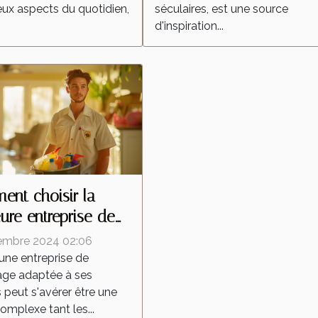
x aspects du quotidien,
séculaires, est une source
d'inspiration...
nt choisir la
eure entreprise de
yage pour vos
embre 2024 02:06
ns
 une entreprise de
age adaptée à ses
 peut s'avérer être une
omplexe tant les...