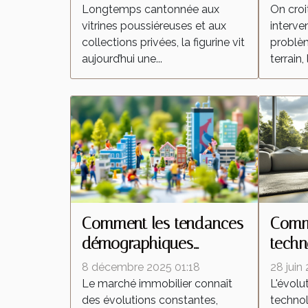
culture de la figurine
interv
Longtemps cantonnée aux
On croi
vitrines poussiéreuses et aux
interven
collections privées, la figurine vit
problèm
aujourd’hui une...
terrain, 
Comment les tendances
Comme
démographiques
techn
influencent-elles le
trans
8 décembre 2025 01:18
28 juin
marché immobilier ?
aspir
Le marché immobilier connaît
L'évolu
des évolutions constantes,
technol