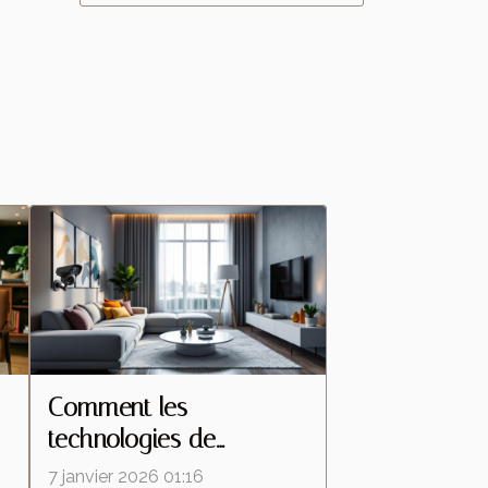
Comment les
technologies de
s
caméras espion
7 janvier 2026 01:16