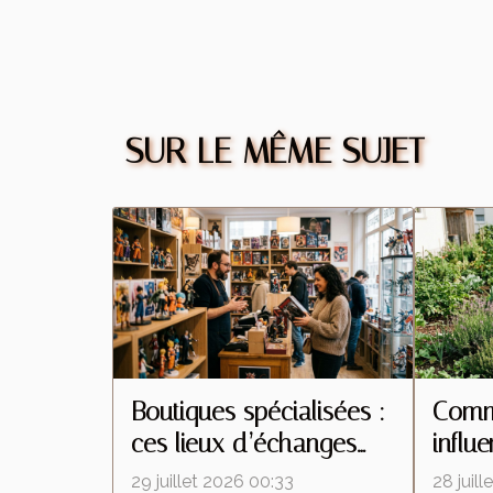
SUR LE MÊME SUJET
Boutiques spécialisées :
Comme
ces lieux d’échanges
influ
qui transforment la
insec
29 juillet 2026 00:33
28 juil