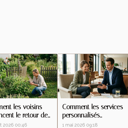
nt les voisins
Comment les services
encent le retour des
personnalisés
tes malgré une
redéfinissent les attente
let 2026 00:46
1 mai 2026 09:18