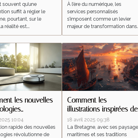
ention locale
dans l'industrie
t souvent qu’une
À l’ère du numérique, les
tion suffit à régler le
services personnalisés
e, pourtant, sur le
s’imposent comme un levier
la réalité est...
majeur de transformation dans..
nt les nouvelles
Comment les
ologies
illustrations inspirées de
forment-elles les
la Bretagne célèbrent la
 2025 10:04
18 avril 2025 09:38
ateurs autonomes ?
culture régionale
tion rapide des nouvelles
La Bretagne, avec ses paysag
ogies révolutionne de
maritimes et ses traditions