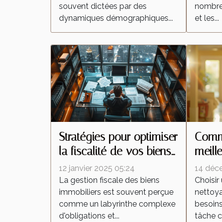
souvent dictées par des
nombreu
dynamiques démographiques...
et les...
Stratégies pour optimiser
Comme
la fiscalité de vos biens
meill
immobiliers
netto
12 janvier 2025 05:24
14 déc
besoi
La gestion fiscale des biens
Choisir
immobiliers est souvent perçue
nettoy
comme un labyrinthe complexe
besoins
d'obligations et...
tâche c