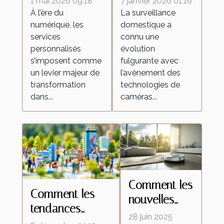
1 mai 2026 09:18
7 janvier 2026 01:16
redéfinissent
espion
À l’ère du
La surveillance
numérique, les
domestique a
les attentes
transforment la
services
connu une
dans l'industrie
surveillance
personnalisés
évolution
domestique ?
s’imposent comme
fulgurante avec
un levier majeur de
l’avènement des
transformation
technologies de
dans...
caméras...
Comment les
Comment les
nouvelles
tendances
technologies
28 juin 2025
démographiques