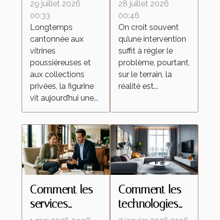
ces lieux
influencent le
29 juillet 2026
28 juillet 2026
d’échanges
retour des
00:33
00:46
Longtemps
On croit souvent
qui
insectes
cantonnée aux
qu’une intervention
transforment la
malgré une
vitrines
suffit à régler le
culture de la
intervention
poussiéreuses et
problème, pourtant,
figurine
locale
aux collections
sur le terrain, la
privées, la figurine
réalité est...
vit aujourd’hui une...
Comment les
Comment les
services
technologies
personnalisés
de caméras