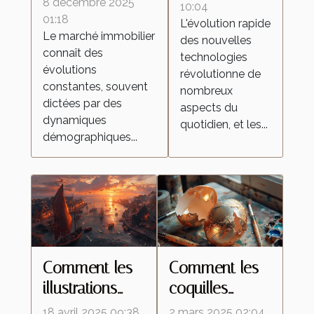
8 décembre 2025
transforment-
10:04
influencent-elles
01:18
L'évolution rapide
elles les
Le marché immobilier
le marché
des nouvelles
aspirateurs
connaît des
technologies
immobilier ?
autonomes ?
évolutions
révolutionne de
constantes, souvent
nombreux
dictées par des
aspects du
dynamiques
quotidien, et les...
démographiques...
Comment les
Comment les
illustrations
coquilles
inspirées de la
d'œufs
18 avril 2025 09:38
2 mars 2025 02:04