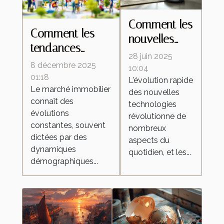
Comment les
Comment les
nouvelles
tendances
technologies
28 juin 2025
démographiques
8 décembre 2025
transforment-
10:04
influencent-elles
01:18
L'évolution rapide
elles les
Le marché immobilier
le marché
des nouvelles
aspirateurs
connaît des
technologies
immobilier ?
autonomes ?
évolutions
révolutionne de
constantes, souvent
nombreux
dictées par des
aspects du
dynamiques
quotidien, et les...
démographiques...