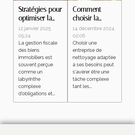
Stratégies pour
Comment
optimiser la
choisir la
fiscalité de vos
meilleure
12 janvier 2025
14 décembre 2024
biens
entreprise de
05:24
02:06
La gestion fiscale
Choisir une
immobiliers
nettoyage
des biens
entreprise de
pour vos
immobiliers est
nettoyage adaptée
besoins
souvent perçue
à ses besoins peut
comme un
s'avérer être une
labyrinthe
tâche complexe
complexe
tant les...
d'obligations et...