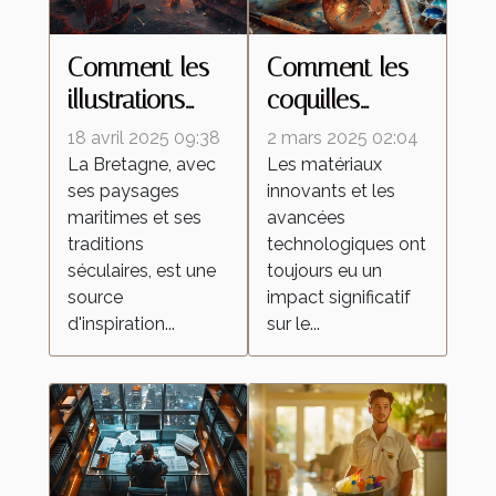
Comment les
Comment les
illustrations
coquilles
inspirées de la
d'œufs
18 avril 2025 09:38
2 mars 2025 02:04
Bretagne
améliorent les
La Bretagne, avec
Les matériaux
ses paysages
innovants et les
célèbrent la
peintures
maritimes et ses
avancées
culture
réfléchissantes
traditions
technologiques ont
régionale
séculaires, est une
toujours eu un
source
impact significatif
d'inspiration...
sur le...