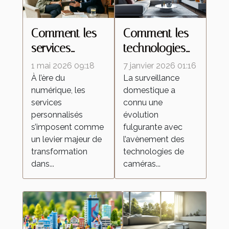
Comment les
Comment les
services
technologies
personnalisés
de caméras
1 mai 2026 09:18
7 janvier 2026 01:16
redéfinissent
espion
À l’ère du
La surveillance
numérique, les
domestique a
les attentes
transforment la
services
connu une
dans l'industrie
surveillance
personnalisés
évolution
domestique ?
s’imposent comme
fulgurante avec
un levier majeur de
l’avènement des
transformation
technologies de
dans...
caméras...