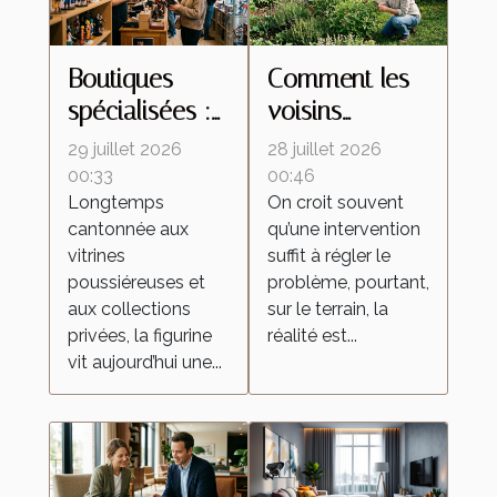
Boutiques
Comment les
spécialisées :
voisins
ces lieux
influencent le
29 juillet 2026
28 juillet 2026
d’échanges
retour des
00:33
00:46
Longtemps
On croit souvent
qui
insectes
cantonnée aux
qu’une intervention
transforment la
malgré une
vitrines
suffit à régler le
culture de la
intervention
poussiéreuses et
problème, pourtant,
figurine
locale
aux collections
sur le terrain, la
privées, la figurine
réalité est...
vit aujourd’hui une...