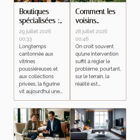
Boutiques
Comment les
spécialisées :
voisins
ces lieux
influencent le
29 juillet 2026
28 juillet 2026
d’échanges
retour des
00:33
00:46
Longtemps
On croit souvent
qui
insectes
cantonnée aux
qu’une intervention
transforment la
malgré une
vitrines
suffit à régler le
culture de la
intervention
poussiéreuses et
problème, pourtant,
figurine
locale
aux collections
sur le terrain, la
privées, la figurine
réalité est...
vit aujourd’hui une...