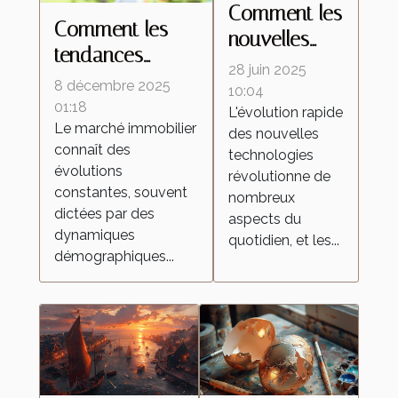
Comment les
Comment les
nouvelles
tendances
technologies
28 juin 2025
démographiques
8 décembre 2025
transforment-
10:04
influencent-elles
01:18
L'évolution rapide
elles les
Le marché immobilier
le marché
des nouvelles
aspirateurs
connaît des
technologies
immobilier ?
autonomes ?
évolutions
révolutionne de
constantes, souvent
nombreux
dictées par des
aspects du
dynamiques
quotidien, et les...
démographiques...