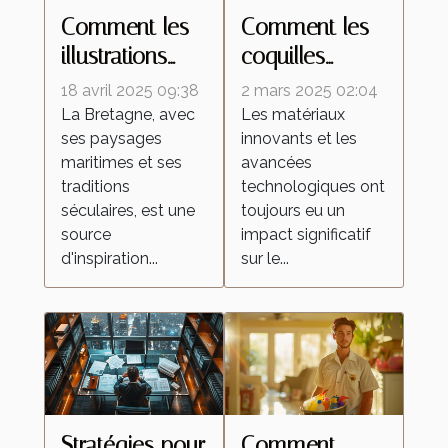
Comment les
Comment les
illustrations
coquilles
inspirées de la
d'œufs
18 avril 2025 09:38
2 mars 2025 02:04
Bretagne
améliorent les
La Bretagne, avec
Les matériaux
ses paysages
innovants et les
célèbrent la
peintures
maritimes et ses
avancées
culture
réfléchissantes
traditions
technologiques ont
régionale
séculaires, est une
toujours eu un
source
impact significatif
d'inspiration...
sur le...
Stratégies pour
Comment