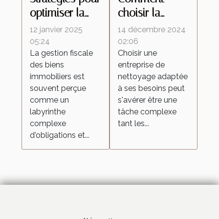
optimiser la
choisir la
fiscalité de vos
meilleure
12 janvier 2025
14 décembre 2024
biens
entreprise de
05:24
02:06
La gestion fiscale
Choisir une
immobiliers
nettoyage
des biens
entreprise de
pour vos
immobiliers est
nettoyage adaptée
besoins
souvent perçue
à ses besoins peut
comme un
s'avérer être une
labyrinthe
tâche complexe
complexe
tant les...
d'obligations et...