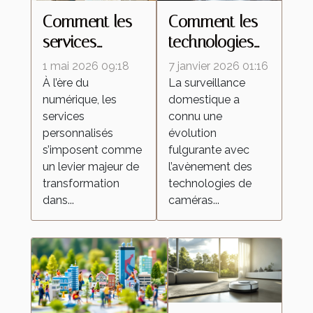
Comment les
Comment les
services
technologies
personnalisés
de caméras
1 mai 2026 09:18
7 janvier 2026 01:16
redéfinissent
espion
À l’ère du
La surveillance
numérique, les
domestique a
les attentes
transforment la
services
connu une
dans l'industrie
surveillance
personnalisés
évolution
domestique ?
s’imposent comme
fulgurante avec
un levier majeur de
l’avènement des
transformation
technologies de
dans...
caméras...