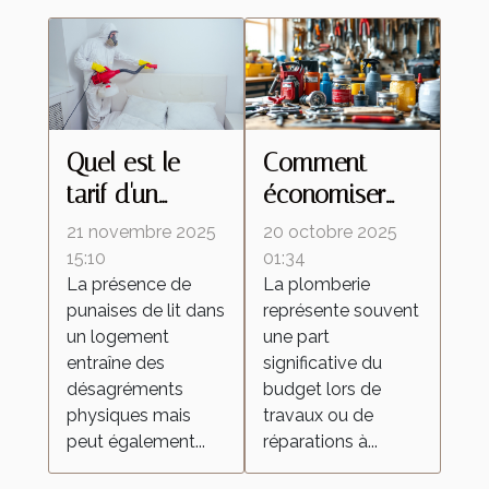
Quel est le
Comment
tarif d'un
économiser
traitement
sur les coûts
21 novembre 2025
20 octobre 2025
contre les
de plomberie
15:10
01:34
La présence de
La plomberie
punaises de lit
tout en
punaises de lit dans
représente souvent
avec un
garantissant la
un logement
une part
exterminateur
qualité ?
entraîne des
significative du
à vapeur ?
désagréments
budget lors de
physiques mais
travaux ou de
peut également...
réparations à...