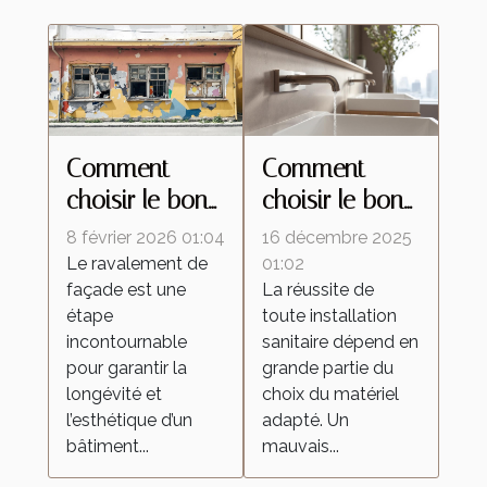
Comment
Comment
choisir le bon
choisir le bon
type de
matériel pour
8 février 2026 01:04
16 décembre 2025
ravalement
vos
Le ravalement de
01:02
façade est une
La réussite de
pour votre
installations
étape
toute installation
façade ?
sanitaires ?
incontournable
sanitaire dépend en
pour garantir la
grande partie du
longévité et
choix du matériel
l’esthétique d’un
adapté. Un
bâtiment...
mauvais...