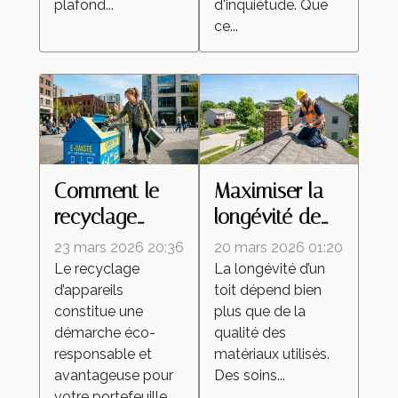
plafond...
d'inquiétude. Que
ce...
Comment le
Maximiser la
recyclage
longévité de
d'appareils
votre toit
23 mars 2026 20:36
20 mars 2026 01:20
peut
grâce à des
Le recyclage
La longévité d’un
d’appareils
toit dépend bien
dynamiser
soins
constitue une
plus que de la
votre budget ?
professionnels
démarche éco-
qualité des
responsable et
matériaux utilisés.
avantageuse pour
Des soins...
votre portefeuille....