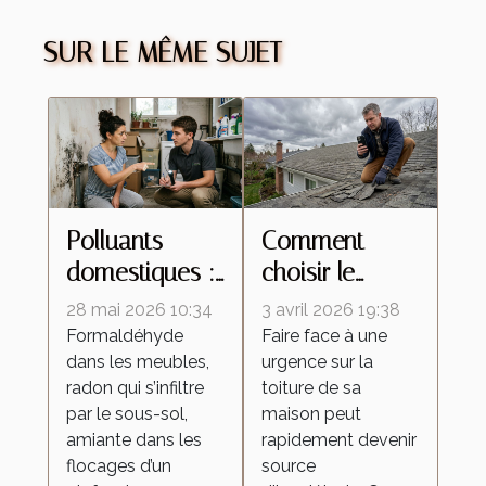
SUR LE MÊME SUJET
Polluants
Comment
domestiques :
choisir le
à quel
meilleur
28 mai 2026 10:34
3 avril 2026 19:38
moment faut-il
service de
Formaldéhyde
Faire face à une
dans les meubles,
urgence sur la
contacter un
réparation
radon qui s’infiltre
toiture de sa
professionnel ?
d'urgence pour
par le sous-sol,
maison peut
votre toiture ?
amiante dans les
rapidement devenir
flocages d’un
source