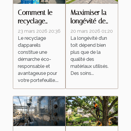
Comment le
Maximiser la
recyclage
longévité de
d'appareils
votre toit
23 mars 2026 20:36
20 mars 2026 01:20
peut
grâce à des
Le recyclage
La longévité d’un
d’appareils
toit dépend bien
dynamiser
soins
constitue une
plus que de la
votre budget ?
professionnels
démarche éco-
qualité des
responsable et
matériaux utilisés.
avantageuse pour
Des soins...
votre portefeuille....