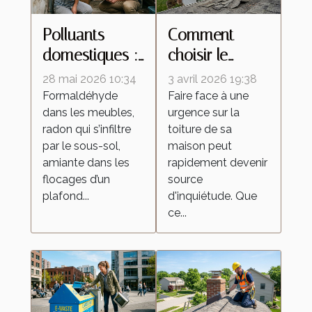
Polluants
Comment
domestiques :
choisir le
à quel
meilleur
28 mai 2026 10:34
3 avril 2026 19:38
moment faut-il
service de
Formaldéhyde
Faire face à une
dans les meubles,
urgence sur la
contacter un
réparation
radon qui s’infiltre
toiture de sa
professionnel ?
d'urgence pour
par le sous-sol,
maison peut
votre toiture ?
amiante dans les
rapidement devenir
flocages d’un
source
plafond...
d'inquiétude. Que
ce...