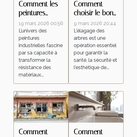
Comment les
Comment
peintures
choisir le bon
industrielles
professionnel
19 mars 2026 00:56
9 mars 2026 20:44
améliorent la
pour vos
L’univers des
L'élagage des
peintures
arbres est une
durabilité des
travaux
industrielles fascine
opération essentiel
matériaux ?
d'élagage ?
par sa capacité à
pour garantir la
transformer la
santé, la sécurité et
résistance des
l'esthétique de...
matériaux...
Comment
Comment