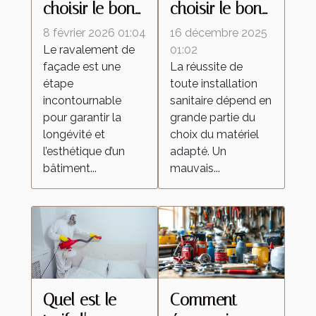
choisir le bon
choisir le bon
type de
matériel pour
8 février 2026 01:04
16 décembre 2025
ravalement
vos
Le ravalement de
01:02
façade est une
La réussite de
pour votre
installations
étape
toute installation
façade ?
sanitaires ?
incontournable
sanitaire dépend en
pour garantir la
grande partie du
longévité et
choix du matériel
l’esthétique d’un
adapté. Un
bâtiment...
mauvais...
Quel est le
Comment