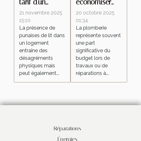
tarif d'un
économiser
traitement
sur les coûts
21 novembre 2025
20 octobre 2025
contre les
de plomberie
15:10
01:34
La présence de
La plomberie
punaises de lit
tout en
punaises de lit dans
représente souvent
avec un
garantissant la
un logement
une part
exterminateur
qualité ?
entraîne des
significative du
à vapeur ?
désagréments
budget lors de
physiques mais
travaux ou de
peut également...
réparations à...
Réparations
Énergies