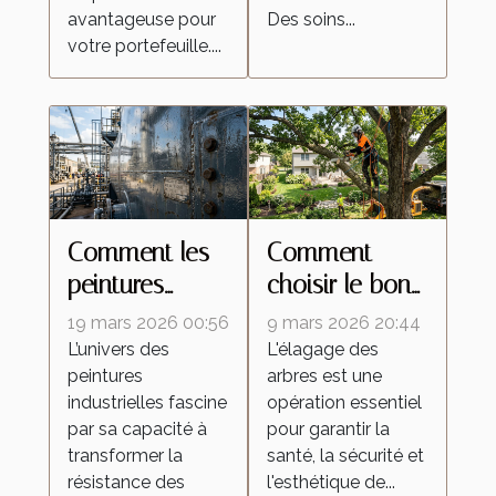
avantageuse pour
Des soins...
votre portefeuille....
Comment les
Comment
peintures
choisir le bon
industrielles
professionnel
19 mars 2026 00:56
9 mars 2026 20:44
améliorent la
pour vos
L’univers des
L'élagage des
peintures
arbres est une
durabilité des
travaux
industrielles fascine
opération essentiel
matériaux ?
d'élagage ?
par sa capacité à
pour garantir la
transformer la
santé, la sécurité et
résistance des
l'esthétique de...