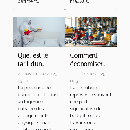
bâtiment...
mauvais...
Quel est le
Comment
tarif d'un
économiser
traitement
sur les coûts
21 novembre 2025
20 octobre 2025
contre les
de plomberie
15:10
01:34
La présence de
La plomberie
punaises de lit
tout en
punaises de lit dans
représente souvent
avec un
garantissant la
un logement
une part
exterminateur
qualité ?
entraîne des
significative du
à vapeur ?
désagréments
budget lors de
physiques mais
travaux ou de
peut également...
réparations à...