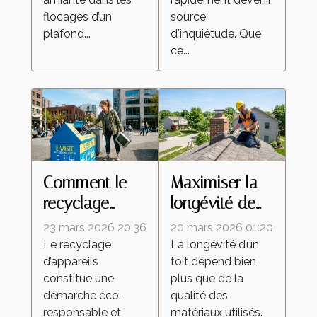
flocages d’un
source
plafond...
d'inquiétude. Que
ce...
Comment le
Maximiser la
recyclage
longévité de
d'appareils
votre toit
23 mars 2026 20:36
20 mars 2026 01:20
peut
grâce à des
Le recyclage
La longévité d’un
d’appareils
toit dépend bien
dynamiser
soins
constitue une
plus que de la
votre budget ?
professionnels
démarche éco-
qualité des
responsable et
matériaux utilisés.