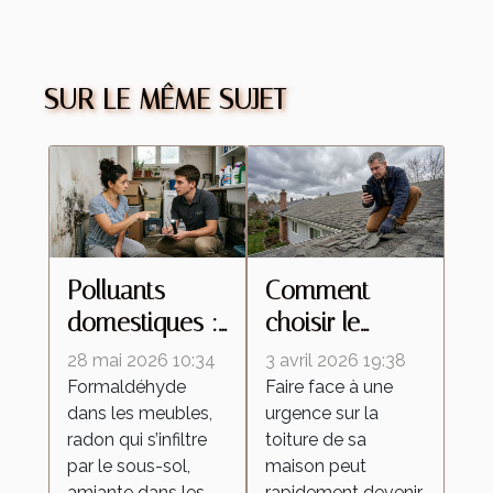
SUR LE MÊME SUJET
Polluants
Comment
domestiques :
choisir le
à quel
meilleur
28 mai 2026 10:34
3 avril 2026 19:38
moment faut-il
service de
Formaldéhyde
Faire face à une
dans les meubles,
urgence sur la
contacter un
réparation
radon qui s’infiltre
toiture de sa
professionnel ?
d'urgence pour
par le sous-sol,
maison peut
votre toiture ?
amiante dans les
rapidement devenir