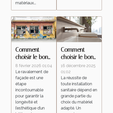
matériaux...
Comment
Comment
choisir le bon
choisir le bon
type de
matériel pour
8 février 2026 01:04
16 décembre 2025
ravalement
vos
Le ravalement de
01:02
façade est une
La réussite de
pour votre
installations
étape
toute installation
façade ?
sanitaires ?
incontournable
sanitaire dépend en
pour garantir la
grande partie du
longévité et
choix du matériel
l’esthétique d’un
adapté. Un