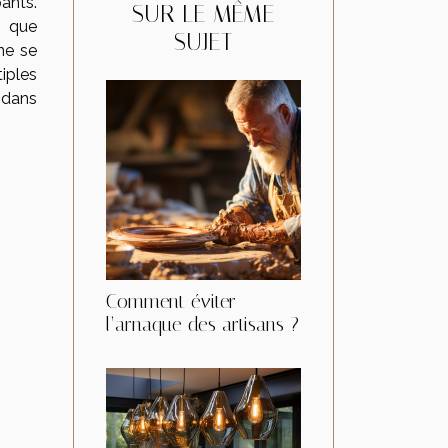
ants.
SUR LE MÊME
é que
SUJET
 ne se
iples
 dans
Comment éviter
l’arnaque des artisans ?