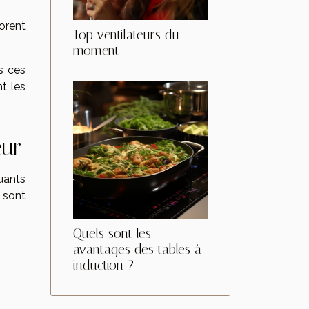
orent
Top ventilateurs du
moment
s ces
nt les
eur
uants
 sont
Quels sont les
avantages des tables à
induction ?