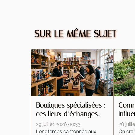
SUR LE MÊME SUJET
Boutiques spécialisées :
Comme
ces lieux d’échanges
influ
qui transforment la
insec
29 juillet 2026 00:33
28 juil
culture de la figurine
interv
Longtemps cantonnée aux
On croi