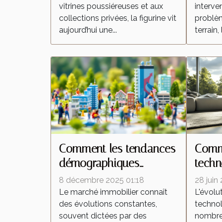
vitrines poussiéreuses et aux
interven
collections privées, la figurine vit
problèm
aujourd’hui une...
terrain, 
Comment les tendances
Comme
démographiques
techn
influencent-elles le
trans
8 décembre 2025 01:18
28 juin
marché immobilier ?
aspir
Le marché immobilier connaît
L'évolu
des évolutions constantes,
technol
souvent dictées par des
nombreu