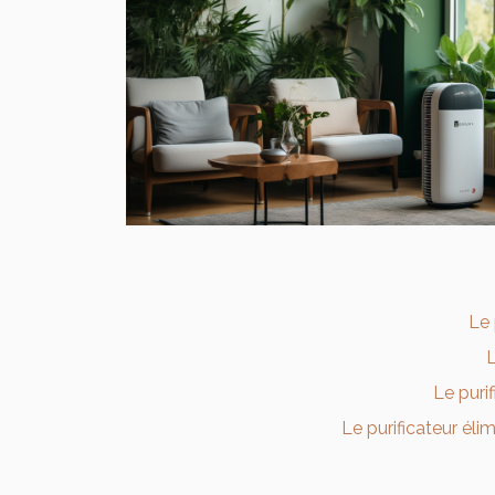
Le p
L
Le purif
Le purificateur élim