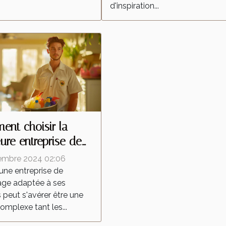
d'inspiration...
nt choisir la
eure entreprise de
yage pour vos
embre 2024 02:06
ns
 une entreprise de
age adaptée à ses
 peut s'avérer être une
omplexe tant les...