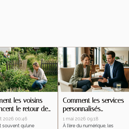
nt les voisins
Comment les services
encent le retour des
personnalisés
tes malgré une
redéfinissent les attente
let 2026 00:46
1 mai 2026 09:18
ention locale
dans l'industrie
t souvent qu’une
À l’ère du numérique, les