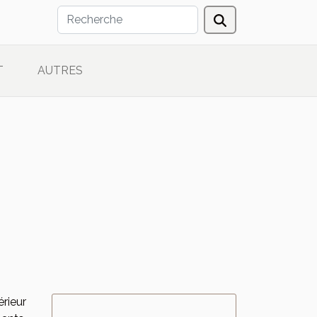
T
AUTRES
érieur