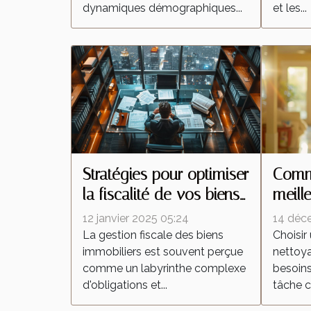
dynamiques démographiques...
et les...
Stratégies pour optimiser
Comme
la fiscalité de vos biens
meill
immobiliers
netto
12 janvier 2025 05:24
14 déc
besoi
La gestion fiscale des biens
Choisir
immobiliers est souvent perçue
nettoy
comme un labyrinthe complexe
besoins
d'obligations et...
tâche c