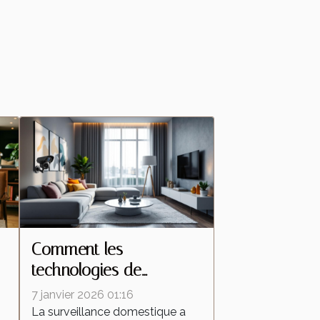
Comment les
technologies de
s
caméras espion
7 janvier 2026 01:16
transforment la
La surveillance domestique a