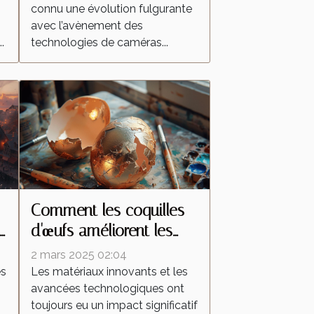
connu une évolution fulgurante
surveillance domestique
avec l’avènement des
?
.
technologies de caméras...
Comment les coquilles
d'œufs améliorent les
peintures réfléchissantes
2 mars 2025 02:04
es
Les matériaux innovants et les
avancées technologiques ont
toujours eu un impact significatif