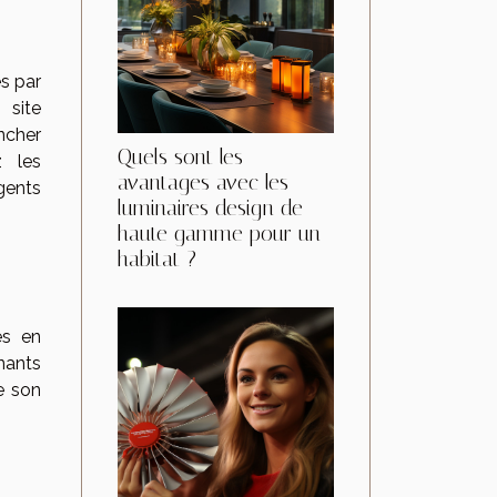
és par
ite
ncher
Quels sont les
z les
avantages avec les
gents
luminaires design de
haute gamme pour un
habitat ?
es en
nants
e son