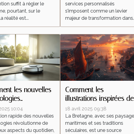
tion suffit à régler le
services personnalisés
e, pourtant, sur le
s’imposent comme un levier
la réalité est...
majeur de transformation dans..
nt les nouvelles
Comment les
ologies
illustrations inspirées de
forment-elles les
la Bretagne célèbrent la
 2025 10:04
18 avril 2025 09:38
ateurs autonomes ?
culture régionale
tion rapide des nouvelles
La Bretagne, avec ses paysag
ogies révolutionne de
maritimes et ses traditions
x aspects du quotidien,
séculaires, est une source