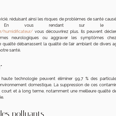
ir vicié, réduisant ainsi les risques de problèmes de santé caus
urs. En vous rendant sur le s
/humidificateur/
vous découvrirez plus. Ils peuvent décle
oblèmes neurologiques ou aggraver les symptômes che
 qualité débarrassent la qualité de l’air ambiant de divers a
otre santé.
r
de haute technologie peuvent éliminer 99,7 % des particul
e environnement domestique. La suppression de ces contami
 à court et à long terme, notamment une meilleure qualité d
e.
les polluants