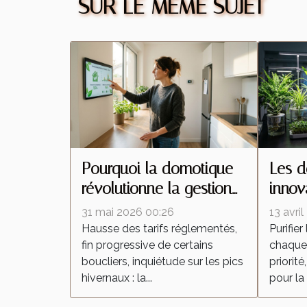
SUR LE MÊME SUJET
Pourquoi la domotique
Les d
révolutionne la gestion
innov
de l'énergie à la maison
techn
31 mai 2026 00:26
13 avri
matiè
Hausse des tarifs réglementés,
Purifier
fin progressive de certains
chaque
d'air
boucliers, inquiétude sur les pics
priorité
hivernaux : la...
pour la 