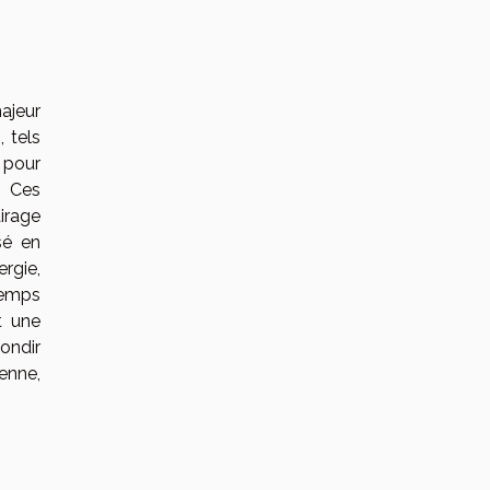
ajeur
 tels
 pour
. Ces
irage
sé en
rgie,
temps
t une
ondir
enne,