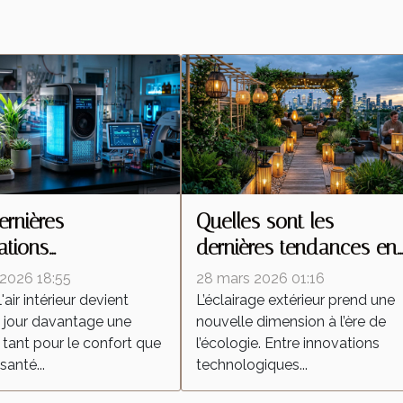
ernières
Quelles sont les
ations
dernières tendances en
ologiques en
éclairage extérieur
l 2026 18:55
28 mars 2026 01:16
re de purification
écologique ?
 l'air intérieur devient
L’éclairage extérieur prend une
 jour davantage une
nouvelle dimension à l’ère de
, tant pour le confort que
l’écologie. Entre innovations
santé...
technologiques...