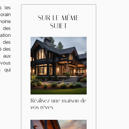
s les
orain
SUR LE MÊME
oine
SUJET
r des
ation
e des
é des
t aux
-vous
s qui
Réalisez une maison de
vos rêves