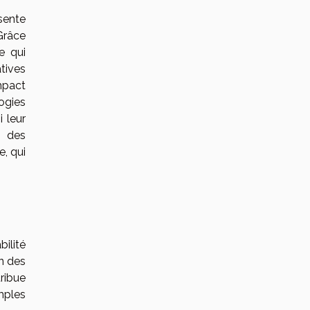
sente
Grâce
e qui
tives
mpact
ogies
 leur
t des
e, qui
ilité
on des
ribue
mples