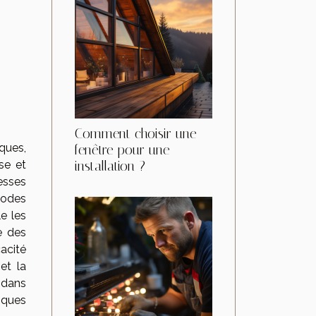
Comment choisir une
ques,
fenêtre pour une
installation ?
se et
esses
hodes
e les
e des
acité
et la
 dans
iques