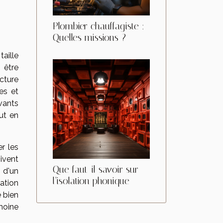
Plombier chauffagiste :
Quelles missions ?
taille
 être
cture
es et
ovants
ut en
r les
ivent
Que faut-il savoir sur
n d'un
l’isolation phonique
ation
e bien
moine