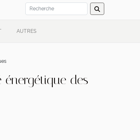
T
AUTRES
ues
é énergétique des