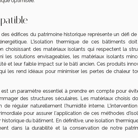
ique optimisée.
patible
e des édifices du patrimoine historique représente un défi de 
té énergétique. L'isolation thermique de ces bâtiments doit
n choisissant des matériaux isolants qui respectent la stru
mi les solutions envisageables, les matériaux isolants minc
ité et leur faible impact sur le bâti ancien. Ces produits inn
qui les rend idéaux pour minimiser les pertes de chaleur to
u est un paramètre essentiel à prendre en compte pour évite
mager des structures séculaires. Les matériaux choisis do
in de réguler naturellement l'humidité interne. L'interventio
rimordiale pour assurer l'application de ces méthodes d'isol
r historique du bâtiment. En définitive, une isolation thermiqu
ent dans la durabilité et la conservation de notre patri