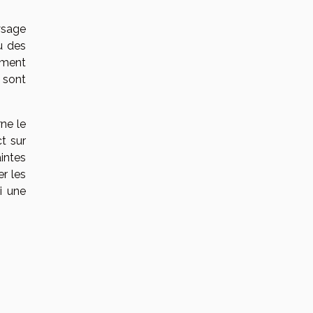
ysage
u des
ement
 sont
ne le
t sur
aintes
er les
i une