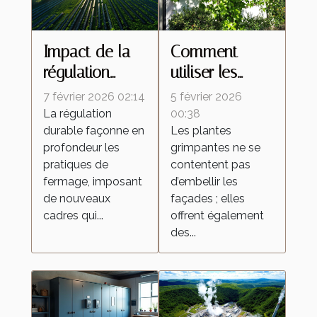
Impact de la
Comment
régulation
utiliser les
durable sur les
plantes
7 février 2026 02:14
5 février 2026
pratiques de
grimpantes
La régulation
00:38
durable façonne en
Les plantes
fermage
pour optimiser
profondeur les
grimpantes ne se
l'isolation
pratiques de
contentent pas
thermique ?
fermage, imposant
d’embellir les
de nouveaux
façades ; elles
cadres qui...
offrent également
des...