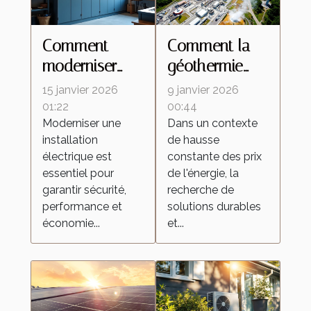
Comment
Comment la
moderniser
géothermie
votre
peut réduire
15 janvier 2026
9 janvier 2026
installation
vos coûts
01:22
00:44
Moderniser une
Dans un contexte
électrique pour
énergétiques ?
installation
de hausse
une efficacité
électrique est
constante des prix
accrue ?
essentiel pour
de l'énergie, la
garantir sécurité,
recherche de
performance et
solutions durables
économie...
et...