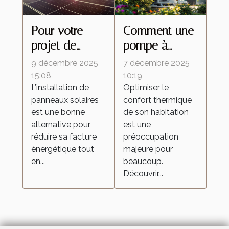
Pour votre
Comment une
projet de
pompe à
panneaux
chaleur air-air
9 décembre 2025
7 décembre 2025
solaires en
optimise-t-elle
15:08
10:19
L’installation de
Optimiser le
région PACA,
votre confort
panneaux solaires
confort thermique
contactez
thermique ?
est une bonne
de son habitation
cette
alternative pour
est une
entreprise RGE
réduire sa facture
préoccupation
!
énergétique tout
majeure pour
en...
beaucoup.
Découvrir...