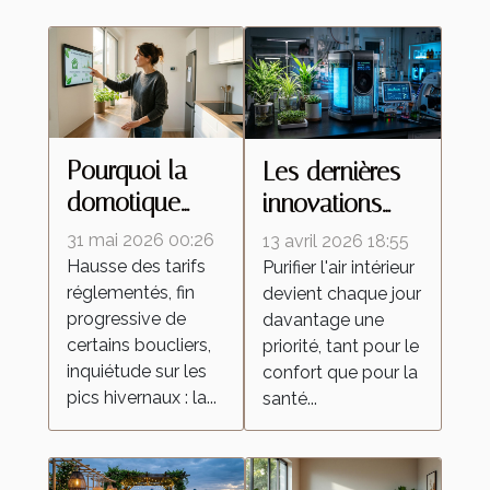
Pourquoi la
Les dernières
domotique
innovations
révolutionne la
technologiques
31 mai 2026 00:26
13 avril 2026 18:55
gestion de
en matière de
Hausse des tarifs
Purifier l'air intérieur
réglementés, fin
l'énergie à la
devient chaque jour
purification
progressive de
davantage une
maison
d'air
certains boucliers,
priorité, tant pour le
inquiétude sur les
confort que pour la
pics hivernaux : la...
santé...