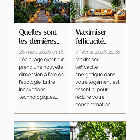
Quelles sont
Maximiser
les dernières
l'efficacité
tendances en
énergétique
28 mars 2026 01:16
7 février 2026 21:36
éclairage
dans votre
L’éclairage extérieur
Maximiser
prend une nouvelle
l'efficacité
extérieur
logement :
dimension à l’ère de
énergétique dans
écologique ?
conseils
l’écologie. Entre
votre logement est
pratiques
innovations
essentiel pour
technologiques...
réduire votre
consommation...