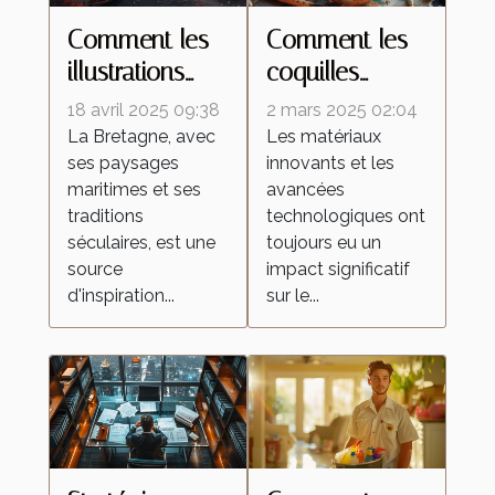
Comment les
Comment les
illustrations
coquilles
inspirées de la
d'œufs
18 avril 2025 09:38
2 mars 2025 02:04
Bretagne
améliorent les
La Bretagne, avec
Les matériaux
ses paysages
innovants et les
célèbrent la
peintures
maritimes et ses
avancées
culture
réfléchissantes
traditions
technologiques ont
régionale
séculaires, est une
toujours eu un
source
impact significatif
d'inspiration...
sur le...