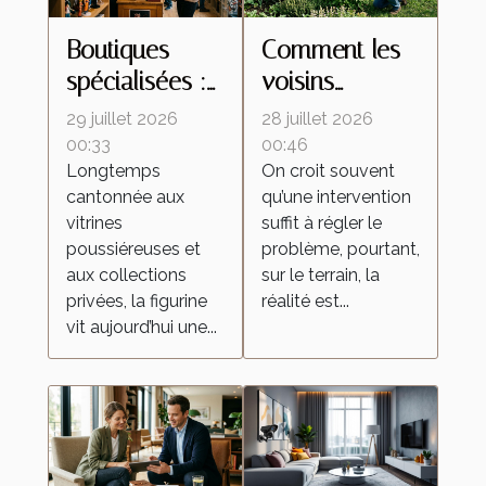
Boutiques
Comment les
spécialisées :
voisins
ces lieux
influencent le
29 juillet 2026
28 juillet 2026
d’échanges
retour des
00:33
00:46
Longtemps
On croit souvent
qui
insectes
cantonnée aux
qu’une intervention
transforment la
malgré une
vitrines
suffit à régler le
culture de la
intervention
poussiéreuses et
problème, pourtant,
figurine
locale
aux collections
sur le terrain, la
privées, la figurine
réalité est...
vit aujourd’hui une...