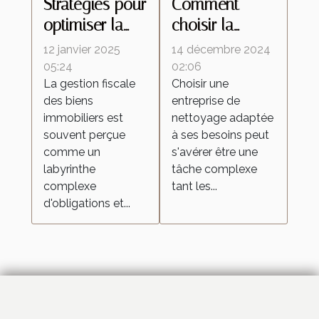
Stratégies pour
Comment
optimiser la
choisir la
fiscalité de vos
meilleure
12 janvier 2025
14 décembre 2024
biens
entreprise de
05:24
02:06
La gestion fiscale
Choisir une
immobiliers
nettoyage
des biens
entreprise de
pour vos
immobiliers est
nettoyage adaptée
besoins
souvent perçue
à ses besoins peut
comme un
s'avérer être une
labyrinthe
tâche complexe
complexe
tant les...
d'obligations et...