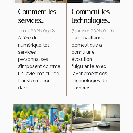
Comment les
Comment les
services
technologies
personnalisés
de caméras
1 mai 2026 09:18
7 janvier 2026 01:16
redéfinissent
espion
À l’ère du
La surveillance
numérique, les
domestique a
les attentes
transforment la
services
connu une
dans l'industrie
surveillance
personnalisés
évolution
domestique ?
s’imposent comme
fulgurante avec
un levier majeur de
l’avènement des
transformation
technologies de
dans...
caméras...