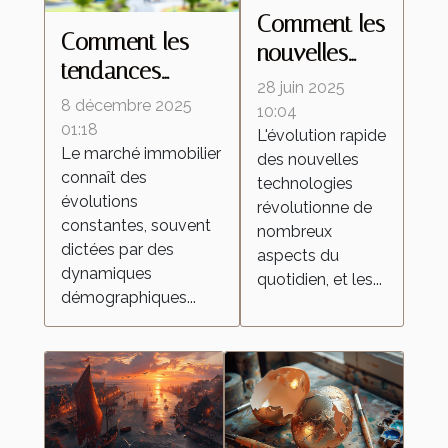
Comment les
Comment les
nouvelles
tendances
technologies
28 juin 2025
démographiques
8 décembre 2025
transforment-
10:04
influencent-elles
01:18
L'évolution rapide
elles les
Le marché immobilier
le marché
des nouvelles
aspirateurs
connaît des
technologies
immobilier ?
autonomes ?
évolutions
révolutionne de
constantes, souvent
nombreux
dictées par des
aspects du
dynamiques
quotidien, et les...
démographiques...