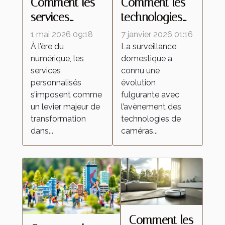
Comment les
Comment les
services
technologies
personnalisés
de caméras
1 mai 2026 09:18
7 janvier 2026 01:16
redéfinissent
espion
À l’ère du
La surveillance
numérique, les
domestique a
les attentes
transforment la
services
connu une
dans l'industrie
surveillance
personnalisés
évolution
domestique ?
s’imposent comme
fulgurante avec
un levier majeur de
l’avènement des
transformation
technologies de
dans...
caméras...
Comment les