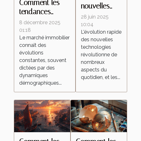
Comment les
nouvelles
tendances
technologies
28 juin 2025
démographiques
8 décembre 2025
transforment-
10:04
influencent-elles
01:18
L'évolution rapide
elles les
Le marché immobilier
le marché
des nouvelles
aspirateurs
connaît des
technologies
immobilier ?
autonomes ?
évolutions
révolutionne de
constantes, souvent
nombreux
dictées par des
aspects du
dynamiques
quotidien, et les...
démographiques...