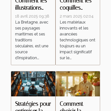
Comment les
Comment les
illustrations
coquilles
inspirées de la
d'œufs
18 avril 2025 09:38
2 mars 2025 02:04
Bretagne
améliorent les
La Bretagne, avec
Les matériaux
ses paysages
innovants et les
célèbrent la
peintures
maritimes et ses
avancées
culture
réfléchissantes
traditions
technologiques ont
régionale
séculaires, est une
toujours eu un
source
impact significatif
d'inspiration...
sur le...
Stratégies pour
Comment