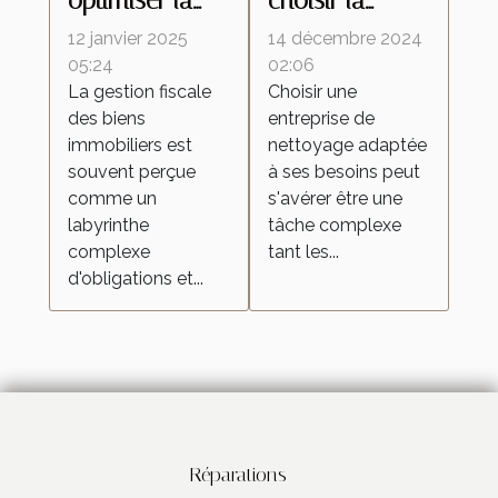
optimiser la
choisir la
fiscalité de vos
meilleure
12 janvier 2025
14 décembre 2024
biens
entreprise de
05:24
02:06
La gestion fiscale
Choisir une
immobiliers
nettoyage
des biens
entreprise de
pour vos
immobiliers est
nettoyage adaptée
besoins
souvent perçue
à ses besoins peut
comme un
s'avérer être une
labyrinthe
tâche complexe
complexe
tant les...
d'obligations et...
Réparations