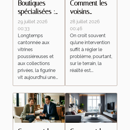
Boutiques
Comment les
spécialisées :
voisins
ces lieux
influencent le
29 juillet 2026
28 juillet 2026
d’échanges
retour des
00:33
00:46
Longtemps
On croit souvent
qui
insectes
cantonnée aux
qu’une intervention
transforment la
malgré une
vitrines
suffit à régler le
culture de la
intervention
poussiéreuses et
problème, pourtant,
figurine
locale
aux collections
sur le terrain, la
privées, la figurine
réalité est...
vit aujourd’hui une...