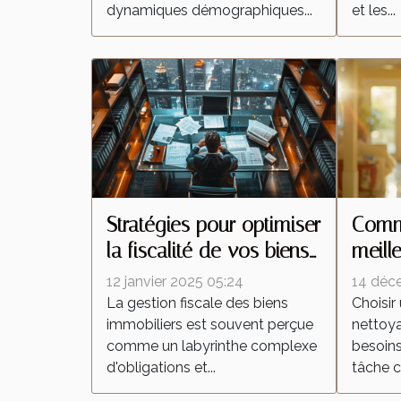
dynamiques démographiques...
et les...
Stratégies pour optimiser
Comme
la fiscalité de vos biens
meill
immobiliers
netto
12 janvier 2025 05:24
14 déc
besoi
La gestion fiscale des biens
Choisir
immobiliers est souvent perçue
nettoy
comme un labyrinthe complexe
besoins
d'obligations et...
tâche c