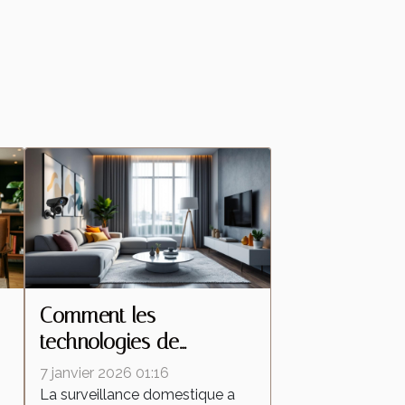
Comment les
technologies de
s
caméras espion
7 janvier 2026 01:16
transforment la
La surveillance domestique a