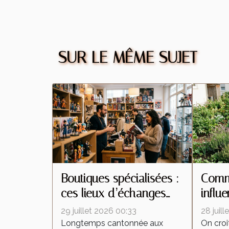
SUR LE MÊME SUJET
Boutiques spécialisées :
Comme
ces lieux d’échanges
influ
qui transforment la
insec
29 juillet 2026 00:33
28 juil
culture de la figurine
interv
Longtemps cantonnée aux
On croi