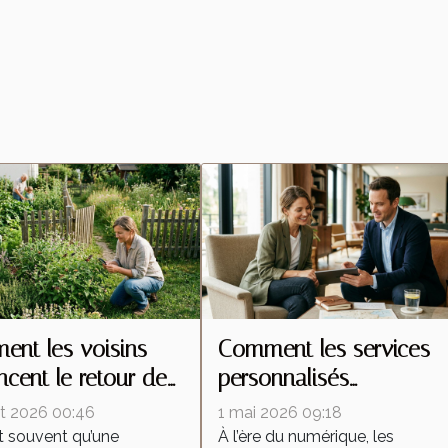
nt les voisins
Comment les services
encent le retour des
personnalisés
tes malgré une
redéfinissent les attente
let 2026 00:46
1 mai 2026 09:18
ention locale
dans l'industrie
t souvent qu’une
À l’ère du numérique, les