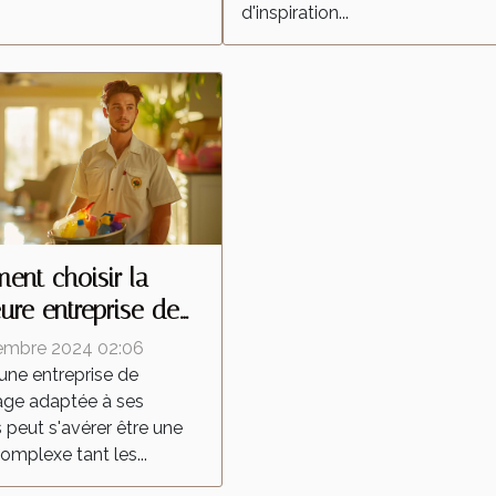
d'inspiration...
nt choisir la
eure entreprise de
yage pour vos
embre 2024 02:06
ns
 une entreprise de
age adaptée à ses
 peut s'avérer être une
omplexe tant les...