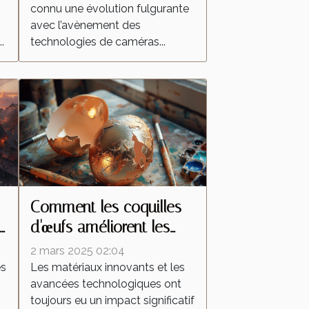
connu une évolution fulgurante
surveillance domestique
avec l’avènement des
?
.
technologies de caméras...
Comment les coquilles
d'œufs améliorent les
peintures réfléchissantes
2 mars 2025 02:04
es
Les matériaux innovants et les
avancées technologiques ont
toujours eu un impact significatif