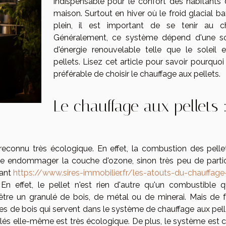
indispensable pour le confort des habitants 
maison. Surtout en hiver où le froid glacial b
plein, il est important de se tenir au c
Généralement, ce système dépend d'une s
d'énergie renouvelable telle que le soleil e
pellets. Lisez cet article pour savoir pourquoi 
préférable de choisir le chauffage aux pellets.
Le chauffage aux pellets 
econnu très écologique. En effet, la combustion des pelle
se endommager la couche d'ozone, sinon très peu de partic
vant
https://www.sires-immobilier.fr/les-atouts-du-chauffage
 En effet, le pellet n'est rien d'autre qu'un combustible q
être un granulé de bois, de métal ou de minerai. Mais de 
res de bois qui servent dans le système de chauffage aux pelle
ulés elle-même est très écologique. De plus, le système est 