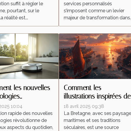
tion suffit à régler le
services personnalisés
e, pourtant, sur le
s’imposent comme un levier
la réalité est...
majeur de transformation dans..
nt les nouvelles
Comment les
ologies
illustrations inspirées de
forment-elles les
la Bretagne célèbrent la
 2025 10:04
18 avril 2025 09:38
ateurs autonomes ?
culture régionale
tion rapide des nouvelles
La Bretagne, avec ses paysag
ogies révolutionne de
maritimes et ses traditions
x aspects du quotidien,
séculaires, est une source