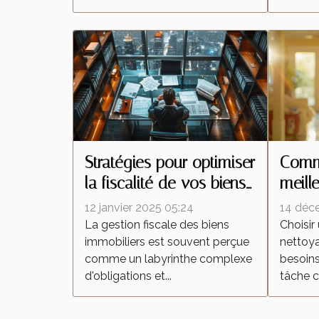
Stratégies pour optimiser
Comme
la fiscalité de vos biens
meill
immobiliers
netto
12 janvier 2025 05:24
14 déc
besoi
La gestion fiscale des biens
Choisir
immobiliers est souvent perçue
nettoy
comme un labyrinthe complexe
besoins
d'obligations et...
tâche c