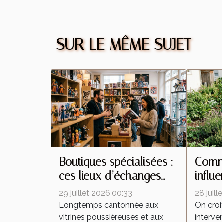
SUR LE MÊME SUJET
Boutiques spécialisées :
Comme
ces lieux d’échanges
influ
qui transforment la
insec
29 juillet 2026 00:33
28 juil
culture de la figurine
interv
Longtemps cantonnée aux
On croi
vitrines poussiéreuses et aux
interven