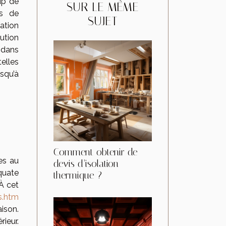
up de
SUR LE MÊME
es de
SUJET
ation
ution
 dans
telles
usqu’à
Comment obtenir de
es au
devis d’isolation
quate
thermique ?
À cet
s.htm
ison.
rieur.