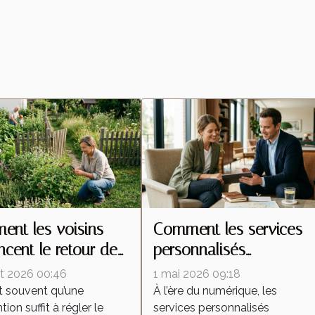
nt les voisins
Comment les services
encent le retour des
personnalisés
tes malgré une
redéfinissent les attente
let 2026 00:46
1 mai 2026 09:18
ention locale
dans l'industrie
t souvent qu’une
À l’ère du numérique, les
tion suffit à régler le
services personnalisés