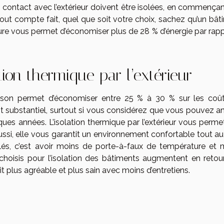
n contact avec l’extérieur doivent être isolées, en commençan
 Tout compte fait, quel que soit votre choix, sachez qu’un bâ
ure vous permet d’économiser plus de 28 % d’énergie par rapp
tion thermique par l’extérieur
aison permet d’économiser entre 25 % à 30 % sur les coû
st substantiel, surtout si vous considérez que vous pouvez am
ues années. L’isolation thermique par l’extérieur vous perme
ssi, elle vous garantit un environnement confortable tout au
lés, c’est avoir moins de porte-à-faux de température et 
choisis pour l’isolation des bâtiments augmentent en retou
oit plus agréable et plus sain avec moins d’entretiens.