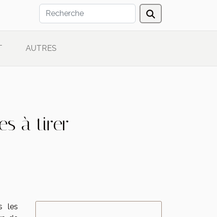
T
AUTRES
es à tirer
s les