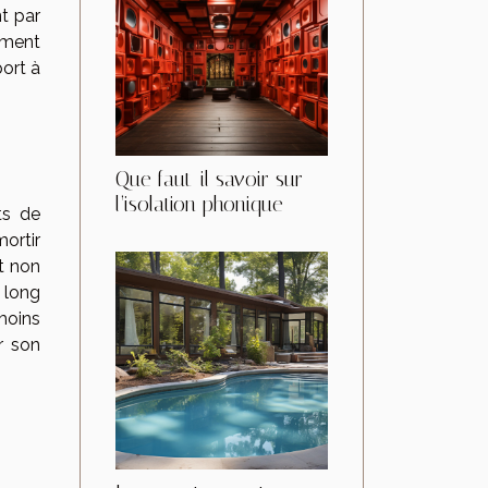
t par
timent
ort à
Que faut-il savoir sur
l’isolation phonique
ts de
ortir
t non
 long
moins
r son