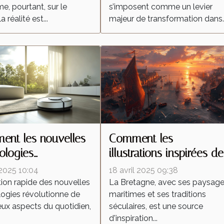
e, pourtant, sur le
s’imposent comme un levier
la réalité est...
majeur de transformation dans..
nt les nouvelles
Comment les
ologies
illustrations inspirées de
forment-elles les
la Bretagne célèbrent la
 2025 10:04
18 avril 2025 09:38
ateurs autonomes ?
culture régionale
tion rapide des nouvelles
La Bretagne, avec ses paysag
ogies révolutionne de
maritimes et ses traditions
x aspects du quotidien,
séculaires, est une source
d'inspiration...