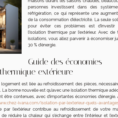
maisons durant les saisons chaudes, beauco
personnes investissent dans des systèm
réfrigération, ce qui représente une augment
de la consommation d’électricité. La seule sol
pour éviter ces problèmes est d’investir
l’isolation thermique par l’extérieur. Avec de 
isolations, vous allez parvenir à économiser j
30 % d’énergie.
Guide des économies
n thermique extérieure
logement est liée au refroidissement des pièces, nécessair
. La bonne nouvelle est qu’avec une isolation thermique adé
 être contenues, avec d’importantes économies d’énergie. 
ww.chez-ivana.com/isolation-par-lexterieur-quels-avantage
 par l’extérieur contribue au refroidissement de votre ma
de réduire la chaleur qui s’échange entre l’intérieur et l’exté