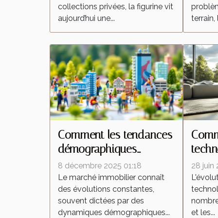
collections privées, la figurine vit
problèm
aujourd’hui une...
terrain, 
Comment les tendances
Comme
démographiques
techn
influencent-elles le
trans
8 décembre 2025 01:18
28 juin
marché immobilier ?
aspir
Le marché immobilier connaît
L'évolu
des évolutions constantes,
technol
souvent dictées par des
nombreu
dynamiques démographiques...
et les...