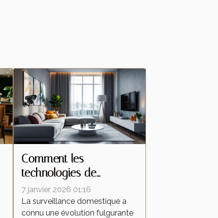
Comment les
technologies de
s
caméras espion
7 janvier 2026 01:16
transforment la
La surveillance domestique a
connu une évolution fulgurante
surveillance domestique