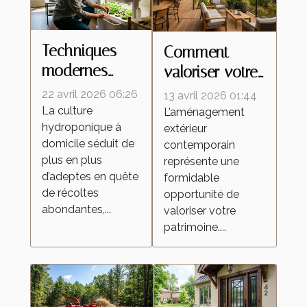
Techniques
Comment
modernes
valoriser votre
pour une
patrimoine
22 avril 2026 06:26
13 avril 2026 01:44
culture
avec des
La culture
L’aménagement
hydroponique à
hydroponique
extérieur
aménagements
domicile séduit de
contemporain
efficace à la
extérieurs
plus en plus
représente une
maison
contemporains
d’adeptes en quête
formidable
?
de récoltes
opportunité de
abondantes,...
valoriser votre
patrimoine....