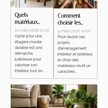
Quels
Comment
matériaux
choisir les
choisir pour
meilleurs
12 mars 2026 00:32
9 mars 2026 10:00
une étagère
matériaux pour
Opter pour une
Pour réussir ses
étagère murale
murale durable
projets
vos
durable est une
d’aménagement
?
aménagements
démarche
intérieur et extérieur,
intérieurs et
judicieuse pour
le choix des
extérieurs ?
valoriser son
matériaux revêt un
intérieur tout en...
caractère...