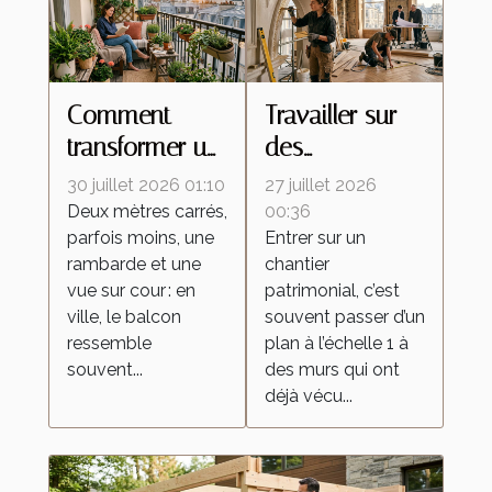
Comment
Travailler sur
transformer un
des
petit balcon en
rénovations
30 juillet 2026 01:10
27 juillet 2026
espace
d’exception :
Deux mètres carrés,
00:36
parfois moins, une
Entrer sur un
extérieur
un tremplin
rambarde et une
chantier
inspirant
pour les
vue sur cour : en
patrimonial, c’est
nouveaux
ville, le balcon
souvent passer d’un
talents
ressemble
plan à l’échelle 1 à
souvent...
des murs qui ont
déjà vécu...