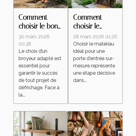
Comment
Comment
choisir le bon
choisir le
broyeur pour
meilleur
30 mars 2026
28 mars 2026 01:26
votre projet de
matériau pour
00:38
Choisir le matériau
Le choix d’un
idéal pour une
défrichage ?
votre porte
broyeur adapté est
porte d'entrée sur-
d'entrée sur-
essentiel pour
mesure représente
mesure ?
garantir le succès
une étape décisive
de tout projet de
dans...
défrichage. Face à
la...