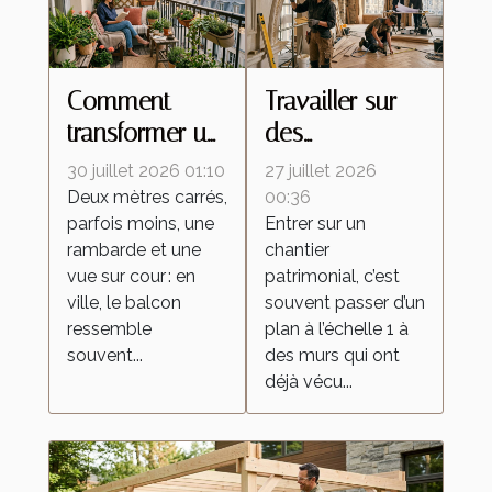
Comment
Travailler sur
transformer un
des
petit balcon en
rénovations
30 juillet 2026 01:10
27 juillet 2026
espace
d’exception :
Deux mètres carrés,
00:36
parfois moins, une
Entrer sur un
extérieur
un tremplin
rambarde et une
chantier
inspirant
pour les
vue sur cour : en
patrimonial, c’est
nouveaux
ville, le balcon
souvent passer d’un
talents
ressemble
plan à l’échelle 1 à
souvent...
des murs qui ont
déjà vécu...