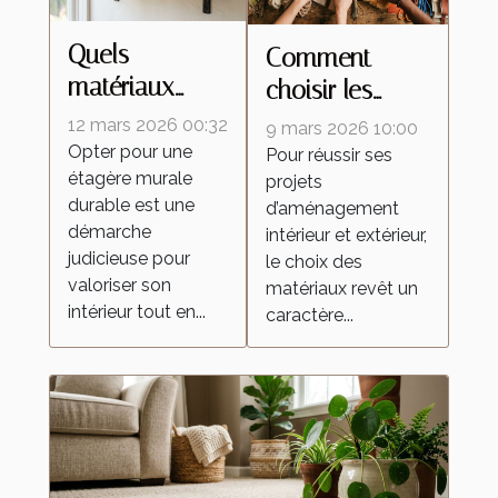
Quels
Comment
matériaux
choisir les
choisir pour
meilleurs
12 mars 2026 00:32
9 mars 2026 10:00
une étagère
matériaux pour
Opter pour une
Pour réussir ses
étagère murale
murale durable
projets
vos
durable est une
d’aménagement
?
aménagements
démarche
intérieur et extérieur,
intérieurs et
judicieuse pour
le choix des
extérieurs ?
valoriser son
matériaux revêt un
intérieur tout en...
caractère...