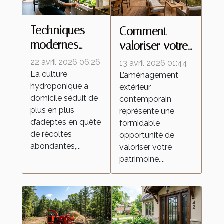
Techniques
Comment
modernes
valoriser votre
pour une
patrimoine
22 avril 2026 06:26
13 avril 2026 01:44
culture
avec des
La culture
L’aménagement
hydroponique à
hydroponique
extérieur
aménagements
domicile séduit de
contemporain
efficace à la
extérieurs
plus en plus
représente une
maison
contemporains
d’adeptes en quête
formidable
?
de récoltes
opportunité de
abondantes,...
valoriser votre
patrimoine....