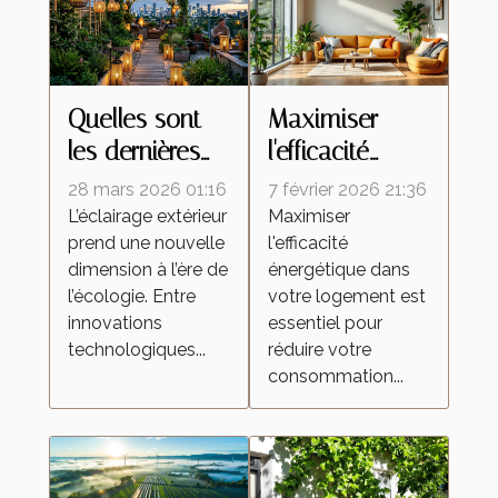
Quelles sont
Maximiser
les dernières
l'efficacité
tendances en
énergétique
28 mars 2026 01:16
7 février 2026 21:36
éclairage
dans votre
L’éclairage extérieur
Maximiser
prend une nouvelle
l'efficacité
extérieur
logement :
dimension à l’ère de
énergétique dans
écologique ?
conseils
l’écologie. Entre
votre logement est
pratiques
innovations
essentiel pour
technologiques...
réduire votre
consommation...