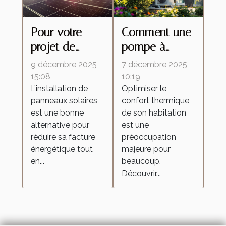
Pour votre
Comment une
projet de
pompe à
panneaux
chaleur air-air
9 décembre 2025
7 décembre 2025
solaires en
optimise-t-elle
15:08
10:19
L’installation de
Optimiser le
région PACA,
votre confort
panneaux solaires
confort thermique
contactez
thermique ?
est une bonne
de son habitation
cette
alternative pour
est une
entreprise RGE
réduire sa facture
préoccupation
!
énergétique tout
majeure pour
en...
beaucoup.
Découvrir...