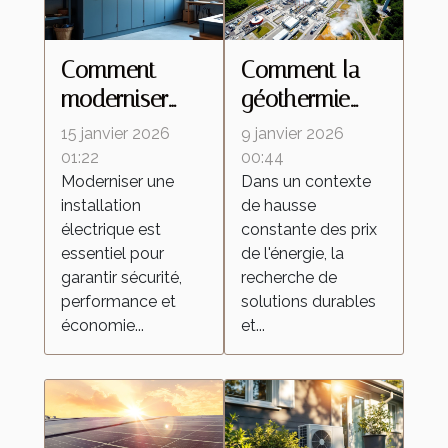
Comment
Comment la
moderniser
géothermie
votre
peut réduire
15 janvier 2026
9 janvier 2026
installation
vos coûts
01:22
00:44
Moderniser une
Dans un contexte
électrique pour
énergétiques ?
installation
de hausse
une efficacité
électrique est
constante des prix
accrue ?
essentiel pour
de l'énergie, la
garantir sécurité,
recherche de
performance et
solutions durables
économie...
et...