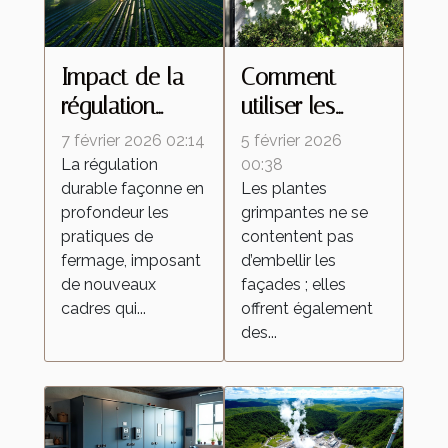
Impact de la
Comment
régulation
utiliser les
durable sur les
plantes
7 février 2026 02:14
5 février 2026
pratiques de
grimpantes
La régulation
00:38
durable façonne en
Les plantes
fermage
pour optimiser
profondeur les
grimpantes ne se
l'isolation
pratiques de
contentent pas
thermique ?
fermage, imposant
d’embellir les
de nouveaux
façades ; elles
cadres qui...
offrent également
des...