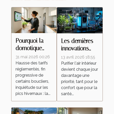
Pourquoi la
Les dernières
domotique
innovations
révolutionne la
technologiques
31 mai 2026 00:26
13 avril 2026 18:55
gestion de
en matière de
Hausse des tarifs
Purifier l'air intérieur
réglementés, fin
l'énergie à la
devient chaque jour
purification
progressive de
davantage une
maison
d'air
certains boucliers,
priorité, tant pour le
inquiétude sur les
confort que pour la
pics hivernaux : la...
santé...