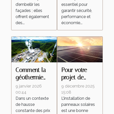
thermique ?
accrue ?
d’embellir les
essentiel pour
façades ; elles
garantir sécurité,
offrent également
performance et
des...
économie...
Comment la
Pour votre
géothermie
projet de
peut réduire
panneaux
9 janvier 2026
9 décembre 2025
vos coûts
solaires en
00:44
15:08
Dans un contexte
L’installation de
énergétiques ?
région PACA,
de hausse
panneaux solaires
contactez
constante des prix
est une bonne