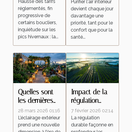
gestion de
en matière de
Hausse des tarifs
Purifier l'air intérieur
réglementés, fin
l'énergie à la
devient chaque jour
purification
progressive de
davantage une
maison
d'air
certains boucliers,
priorité, tant pour le
inquiétude sur les
confort que pour la
pics hivernaux : la...
santé...
Quelles sont
Impact de la
les dernières
régulation
tendances en
durable sur les
28 mars 2026 01:16
7 février 2026 02:14
éclairage
pratiques de
L’éclairage extérieur
La régulation
prend une nouvelle
durable façonne en
extérieur
fermage
dimension à l’ère de
profondeur les