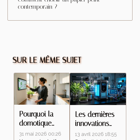
contemporain ?
SUR LE MÊME SUJET
Pourquoi la
Les dernières
domotique
innovations
révolutionne la
technologiques
31 mai 2026 00:26
13 avril 2026 18:55