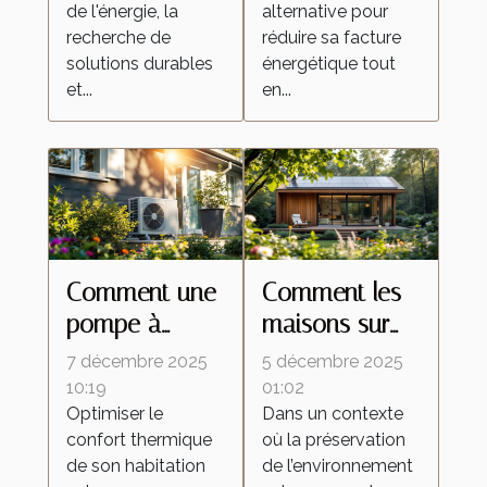
cette
de l'énergie, la
alternative pour
entreprise RGE
recherche de
réduire sa facture
!
solutions durables
énergétique tout
et...
en...
Comment une
Comment les
pompe à
maisons sur
chaleur air-air
mesure
7 décembre 2025
5 décembre 2025
optimise-t-elle
peuvent
10:19
01:02
Optimiser le
Dans un contexte
votre confort
répondre à
confort thermique
où la préservation
thermique ?
vos attentes
de son habitation
de l’environnement
écologiques ?