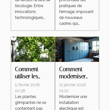
écologique ?
l’écologie. Entre
pratiques de
innovations
fermage, imposant
technologiques...
de nouveaux
cadres qui...
Comment
Comment
utiliser les
moderniser
plantes
votre
5 février 2026
15 janvier 2026
grimpantes
installation
00:38
01:22
Les plantes
Moderniser une
pour optimiser
électrique pour
grimpantes ne se
installation
l'isolation
une efficacité
contentent pas
électrique est