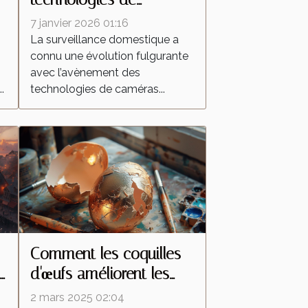
s
caméras espion
7 janvier 2026 01:16
transforment la
La surveillance domestique a
connu une évolution fulgurante
surveillance domestique
avec l’avènement des
?
.
technologies de caméras...
Comment les coquilles
d'œufs améliorent les
peintures réfléchissantes
2 mars 2025 02:04