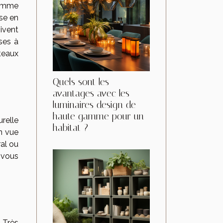
comme
se en
ivent
ses à
teaux
Quels sont les
avantages avec les
luminaires design de
haute gamme pour un
urelle
habitat ?
n vue
ral ou
 vous
 Très