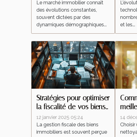
marché immobilier ?
aspir
Le marché immobilier connaît
L'évolu
des évolutions constantes,
technol
souvent dictées par des
nombreu
dynamiques démographiques...
et les...
Stratégies pour optimiser
Comme
la fiscalité de vos biens
meill
immobiliers
netto
12 janvier 2025 05:24
14 déc
besoi
La gestion fiscale des biens
Choisir
immobiliers est souvent perçue
nettoy