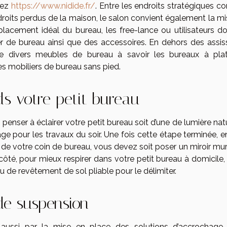
tez
https://www.nidide.fr/
. Entre les endroits stratégiques 
droits perdus de la maison, le salon convient également la mi
lacement idéal du bureau, les free-lance ou utilisateurs do
er de bureau ainsi que des accessoires. En dehors des assis
iste divers meubles de bureau à savoir les bureaux à pla
 les mobiliers de bureau sans pied.
ds votre petit bureau
penser à éclairer votre petit bureau soit d’une de lumière nat
ge pour les travaux du soir. Une fois cette étape terminée, e
se de votre coin de bureau, vous devez soit poser un miroir mu
côté, pour mieux respirer dans votre petit bureau à domicile,
ou de revêtement de sol pliable pour le délimiter.
 de suspension
aussi par la mise en place des solutions d’accrochage.