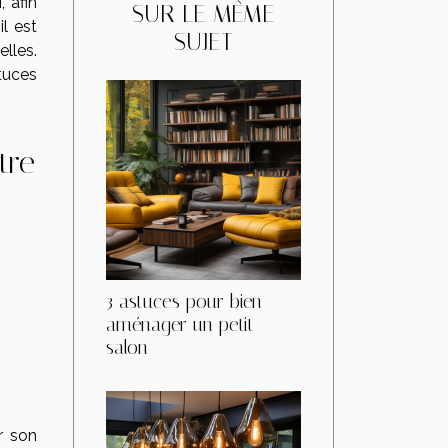
 afin
SUR LE MÊME
il est
SUJET
lles.
tuces
tre
3 astuces pour bien
aménager un petit
salon
r son