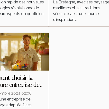
ateurs autonomes ?
culture régionale
tion rapide des nouvelles
La Bretagne, avec ses paysag
ogies révolutionne de
maritimes et ses traditions
x aspects du quotidien,
séculaires, est une source
d'inspiration...
nt choisir la
eure entreprise de
yage pour vos
embre 2024 02:06
ns
 une entreprise de
age adaptée à ses