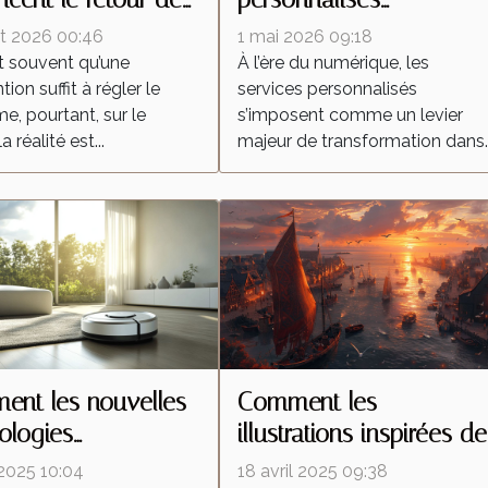
tes malgré une
redéfinissent les attente
let 2026 00:46
1 mai 2026 09:18
ention locale
dans l'industrie
t souvent qu’une
À l’ère du numérique, les
tion suffit à régler le
services personnalisés
e, pourtant, sur le
s’imposent comme un levier
la réalité est...
majeur de transformation dans..
nt les nouvelles
Comment les
ologies
illustrations inspirées de
forment-elles les
la Bretagne célèbrent la
 2025 10:04
18 avril 2025 09:38