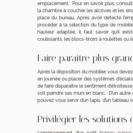
emplacement. Pour en savoir plus, consul
la chambre à coucher, les alcôves et les en
place du bureau. Après avoir détecté l’emp
procéder à la sélection du type de mobili
hauteur adaptée, il faut savoir qu’il ex
coulissants, les blocs-tiroirs à roulettes ou
Faire paraitre plus gran
Après la disposition du mobilier, vous devez 
en journée ou placer des systèmes d’éclaira
de faire disparaitre le sentiment d’étroites
soit peindre ses murs en blanc. D’un autre 
pouvez vous servir d’un tapis, d’un tableau 
Privilégier les solutions
L’aménagement d’un petit bureau passe 