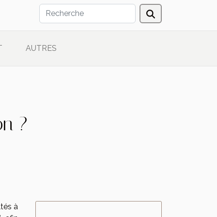
T
AUTRES
on ?
tés à