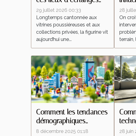
qui transforment la
insec
29 juillet 2026 00:33
28 juil
culture de la figurine
interv
Longtemps cantonnée aux
On croi
vitrines poussiéreuses et aux
interven
collections privées, la figurine vit
problèm
aujourd’hui une...
terrain, 
Comment les tendances
Comme
démographiques
techn
influencent-elles le
trans
8 décembre 2025 01:18
28 juin