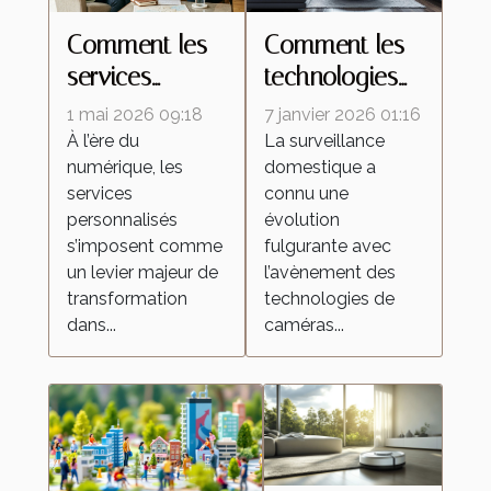
Comment les
Comment les
services
technologies
personnalisés
de caméras
1 mai 2026 09:18
7 janvier 2026 01:16
redéfinissent
espion
À l’ère du
La surveillance
numérique, les
domestique a
les attentes
transforment la
services
connu une
dans l'industrie
surveillance
personnalisés
évolution
domestique ?
s’imposent comme
fulgurante avec
un levier majeur de
l’avènement des
transformation
technologies de
dans...
caméras...