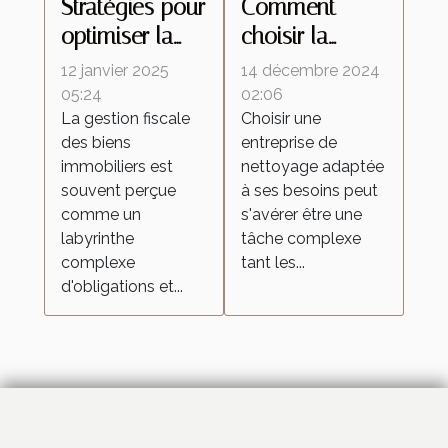
Stratégies pour
Comment
optimiser la
choisir la
fiscalité de vos
meilleure
12 janvier 2025
14 décembre 2024
biens
entreprise de
05:24
02:06
La gestion fiscale
Choisir une
immobiliers
nettoyage
des biens
entreprise de
pour vos
immobiliers est
nettoyage adaptée
besoins
souvent perçue
à ses besoins peut
comme un
s'avérer être une
labyrinthe
tâche complexe
complexe
tant les...
d'obligations et...