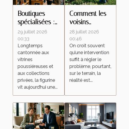
Boutiques
Comment les
spécialisées :
voisins
ces lieux
influencent le
29 juillet 2026
28 juillet 2026
d’échanges
retour des
00:33
00:46
Longtemps
On croit souvent
qui
insectes
cantonnée aux
qu’une intervention
transforment la
malgré une
vitrines
suffit à régler le
culture de la
intervention
poussiéreuses et
problème, pourtant,
figurine
locale
aux collections
sur le terrain, la
privées, la figurine
réalité est...
vit aujourd’hui une...