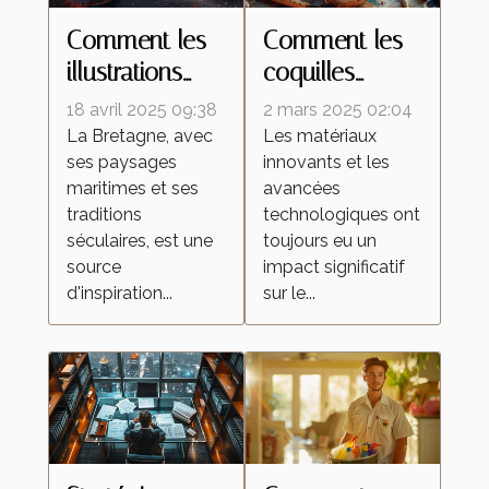
Comment les
Comment les
illustrations
coquilles
inspirées de la
d'œufs
18 avril 2025 09:38
2 mars 2025 02:04
Bretagne
améliorent les
La Bretagne, avec
Les matériaux
ses paysages
innovants et les
célèbrent la
peintures
maritimes et ses
avancées
culture
réfléchissantes
traditions
technologiques ont
régionale
séculaires, est une
toujours eu un
source
impact significatif
d'inspiration...
sur le...