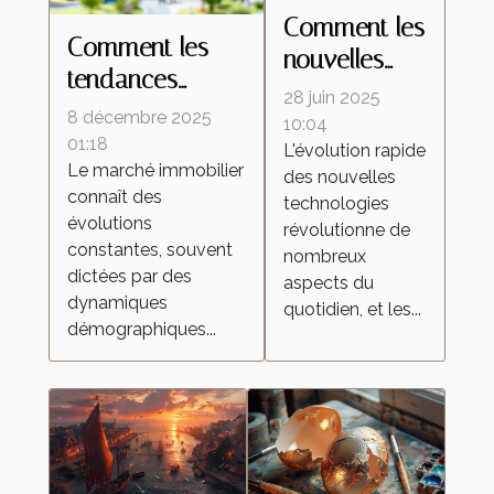
Comment les
Comment les
nouvelles
tendances
technologies
28 juin 2025
démographiques
8 décembre 2025
transforment-
10:04
influencent-elles
01:18
L'évolution rapide
elles les
Le marché immobilier
le marché
des nouvelles
aspirateurs
connaît des
technologies
immobilier ?
autonomes ?
évolutions
révolutionne de
constantes, souvent
nombreux
dictées par des
aspects du
dynamiques
quotidien, et les...
démographiques...