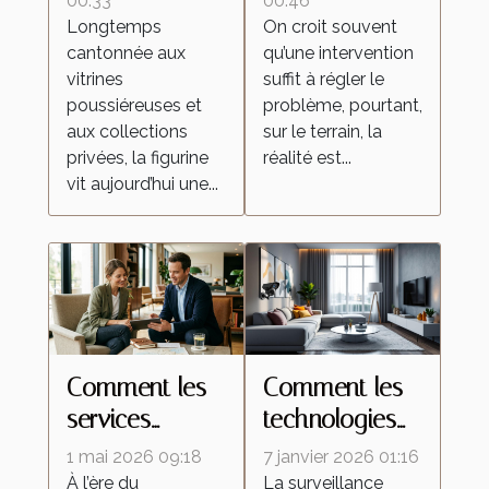
d’échanges
retour des
00:33
00:46
Longtemps
On croit souvent
qui
insectes
cantonnée aux
qu’une intervention
transforment la
malgré une
vitrines
suffit à régler le
culture de la
intervention
poussiéreuses et
problème, pourtant,
figurine
locale
aux collections
sur le terrain, la
privées, la figurine
réalité est...
vit aujourd’hui une...
Comment les
Comment les
services
technologies
personnalisés
de caméras
1 mai 2026 09:18
7 janvier 2026 01:16
redéfinissent
espion
À l’ère du
La surveillance