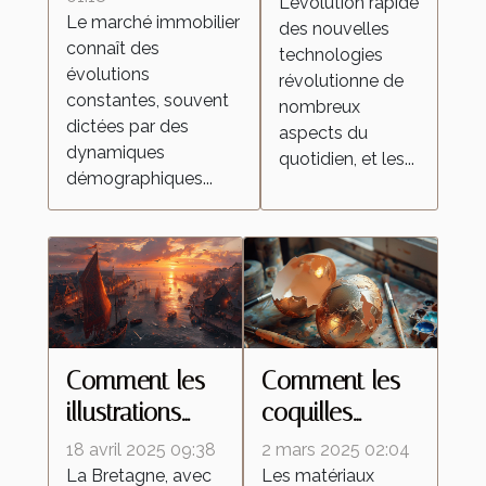
L'évolution rapide
elles les
Le marché immobilier
le marché
des nouvelles
aspirateurs
connaît des
technologies
immobilier ?
autonomes ?
évolutions
révolutionne de
constantes, souvent
nombreux
dictées par des
aspects du
dynamiques
quotidien, et les...
démographiques...
Comment les
Comment les
illustrations
coquilles
inspirées de la
d'œufs
18 avril 2025 09:38
2 mars 2025 02:04
Bretagne
améliorent les
La Bretagne, avec
Les matériaux