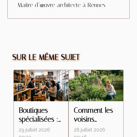
Maître d’œuvre architecte à Rennes
SUR LE MÊME SUJET
Boutiques
Comment les
spécialisées :
voisins
ces lieux
influencent le
29 juillet 2026
28 juillet 2026