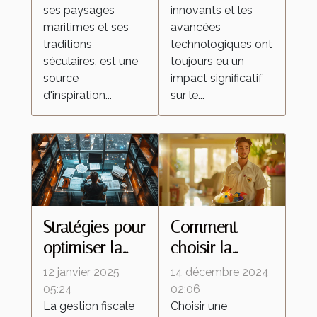
ses paysages
innovants et les
célèbrent la
peintures
maritimes et ses
avancées
culture
réfléchissantes
traditions
technologiques ont
régionale
séculaires, est une
toujours eu un
source
impact significatif
d'inspiration...
sur le...
Stratégies pour
Comment
optimiser la
choisir la
fiscalité de vos
meilleure
12 janvier 2025
14 décembre 2024
biens
entreprise de
05:24
02:06
La gestion fiscale
Choisir une
immobiliers
nettoyage