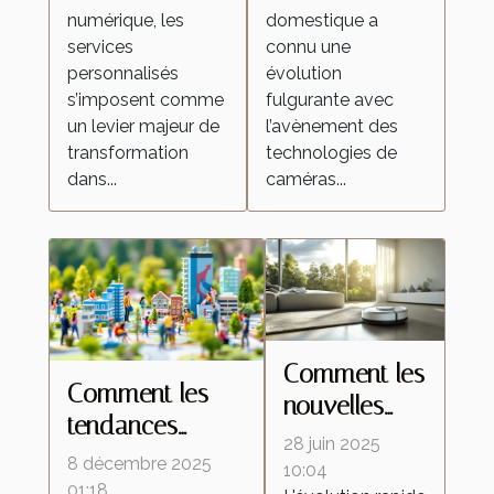
numérique, les
domestique a
les attentes
transforment la
services
connu une
dans l'industrie
surveillance
personnalisés
évolution
domestique ?
s’imposent comme
fulgurante avec
un levier majeur de
l’avènement des
transformation
technologies de
dans...
caméras...
Comment les
Comment les
nouvelles
tendances
technologies
28 juin 2025
démographiques
8 décembre 2025
transforment-
10:04
influencent-elles
01:18