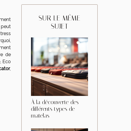
SUR LE MÊME
ement
SUJET
 peut
ress
quoi,
dement
re de
e, Eco
cator
,
À la découverte des
différents types de
matelas