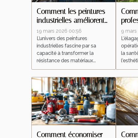
Comment les peintures
Comme
industrielles améliorent
profe
la durabilité des
trava
19 mars 2026 00:56
9 mars
matériaux ?
L’univers des peintures
L'élaga
industrielles fascine par sa
opérati
capacité à transformer la
la santé
résistance des matériaux...
l'esthét
Comment économiser
Comm