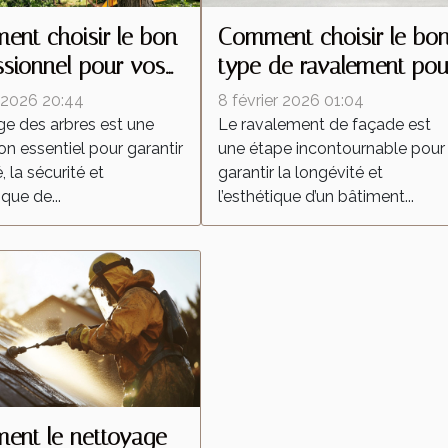
nt choisir le bon
Comment choisir le bo
ssionnel pour vos
type de ravalement pou
ux d'élagage ?
votre façade ?
 2026 20:44
8 février 2026 01:04
ge des arbres est une
Le ravalement de façade est
on essentiel pour garantir
une étape incontournable pour
, la sécurité et
garantir la longévité et
ique de...
l’esthétique d’un bâtiment...
ent le nettoyage