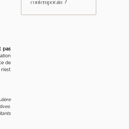
contemporain ?
t pas
ation
rce de
 n’est
ulière
ives.
tants