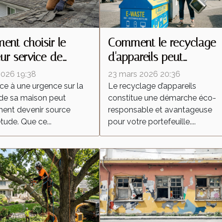
nt choisir le
Comment le recyclage
eur service de
d'appareils peut
ation d'urgence
dynamiser votre budge
 2026 19:38
23 mars 2026 20:36
votre toiture ?
?
ace à une urgence sur la
Le recyclage d’appareils
 de sa maison peut
constitue une démarche éco-
ent devenir source
responsable et avantageuse
tude. Que ce...
pour votre portefeuille....