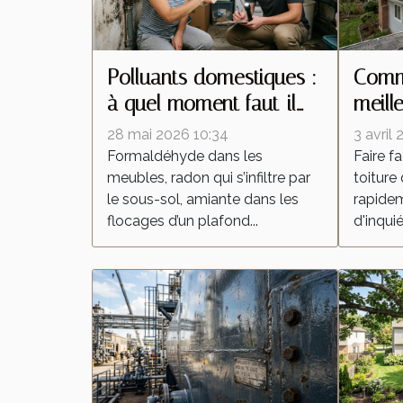
Polluants domestiques :
Comme
à quel moment faut-il
meill
contacter un
répar
28 mai 2026 10:34
3 avril
professionnel ?
pour 
Formaldéhyde dans les
Faire f
meubles, radon qui s’infiltre par
toiture
le sous-sol, amiante dans les
rapidem
flocages d’un plafond...
d'inquié