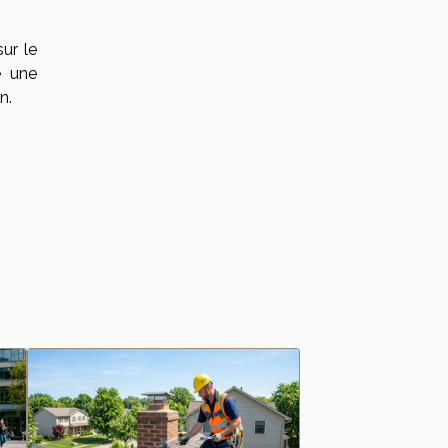
ur le
e une
n.