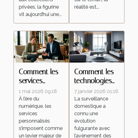
privées, la figurine
réalité est...
vit aujourd’hui une...
Comment les
Comment les
services
technologies
personnalisés
de caméras
1 mai 2026 09:18
7 janvier 2026 01:16
redéfinissent
espion
À l’ère du
La surveillance
numérique, les
domestique a
les attentes
transforment la
services
connu une
dans l'industrie
surveillance
personnalisés
évolution
domestique ?
s’imposent comme
fulgurante avec
un levier majeur de
l’avènement des