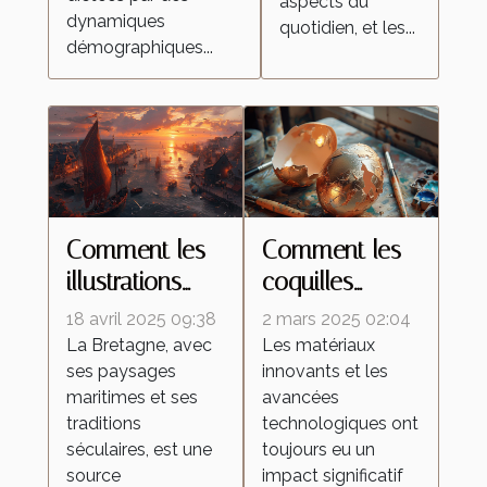
aspects du
dynamiques
quotidien, et les...
démographiques...
Comment les
Comment les
illustrations
coquilles
inspirées de la
d'œufs
18 avril 2025 09:38
2 mars 2025 02:04
Bretagne
améliorent les
La Bretagne, avec
Les matériaux
ses paysages
innovants et les
célèbrent la
peintures
maritimes et ses
avancées
culture
réfléchissantes
traditions
technologiques ont
régionale
séculaires, est une
toujours eu un
source
impact significatif