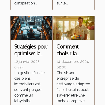
d'inspiration...
sur le...
Stratégies pour
Comment
optimiser la
choisir la
fiscalité de vos
meilleure
12 janvier 2025
14 décembre 2024
biens
entreprise de
05:24
02:06
La gestion fiscale
Choisir une
immobiliers
nettoyage
des biens
entreprise de
pour vos
immobiliers est
nettoyage adaptée
besoins
souvent perçue
à ses besoins peut
comme un
s'avérer être une
labyrinthe
tâche complexe