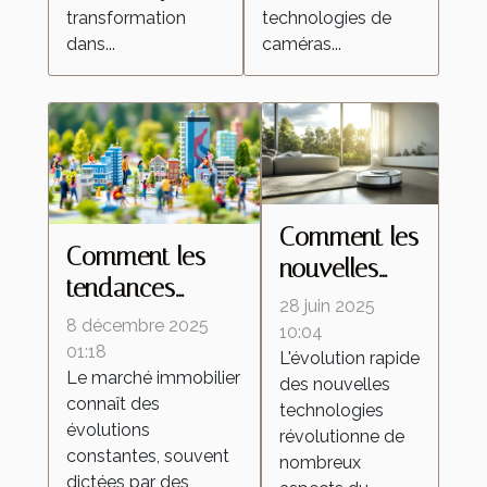
transformation
technologies de
dans...
caméras...
Comment les
Comment les
nouvelles
tendances
technologies
28 juin 2025
démographiques
8 décembre 2025
transforment-
10:04
influencent-elles
01:18
L'évolution rapide
elles les
Le marché immobilier
le marché
des nouvelles
aspirateurs
connaît des
technologies
immobilier ?
autonomes ?
évolutions
révolutionne de
constantes, souvent
nombreux
dictées par des