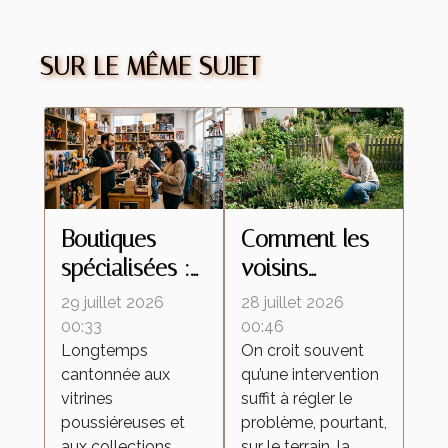
SUR LE MÊME SUJET
Boutiques
Comment les
spécialisées :
voisins
ces lieux
influencent le
29 juillet 2026
28 juillet 2026
d’échanges
retour des
00:33
00:46
Longtemps
On croit souvent
qui
insectes
cantonnée aux
qu’une intervention
transforment la
malgré une
vitrines
suffit à régler le
culture de la
intervention
poussiéreuses et
problème, pourtant,
figurine
locale
aux collections
sur le terrain, la