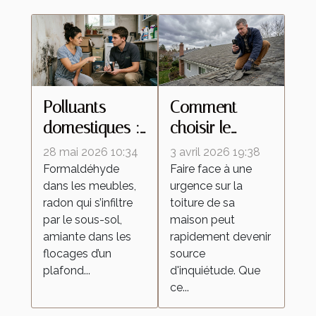
Polluants
Comment
domestiques :
choisir le
à quel
meilleur
28 mai 2026 10:34
3 avril 2026 19:38
moment faut-il
service de
Formaldéhyde
Faire face à une
dans les meubles,
urgence sur la
contacter un
réparation
radon qui s’infiltre
toiture de sa
professionnel ?
d'urgence pour
par le sous-sol,
maison peut
votre toiture ?
amiante dans les
rapidement devenir
flocages d’un
source
plafond...
d'inquiétude. Que
ce...