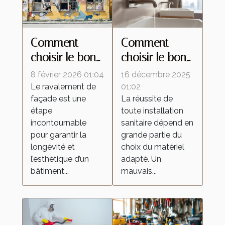
Comment
Comment
choisir le bon
choisir le bon
type de
matériel pour
8 février 2026 01:04
16 décembre 2025
ravalement
vos
Le ravalement de
01:02
façade est une
La réussite de
pour votre
installations
étape
toute installation
façade ?
sanitaires ?
incontournable
sanitaire dépend en
pour garantir la
grande partie du
longévité et
choix du matériel
l’esthétique d’un
adapté. Un
bâtiment...
mauvais...