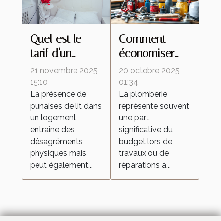
Quel est le
Comment
tarif d'un
économiser
traitement
sur les coûts
21 novembre 2025
20 octobre 2025
contre les
de plomberie
15:10
01:34
La présence de
La plomberie
punaises de lit
tout en
punaises de lit dans
représente souvent
avec un
garantissant la
un logement
une part
exterminateur
qualité ?
entraîne des
significative du
à vapeur ?
désagréments
budget lors de
physiques mais
travaux ou de
peut également...
réparations à...