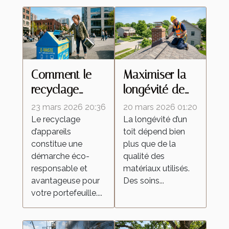
Comment le
Maximiser la
recyclage
longévité de
d'appareils
votre toit
23 mars 2026 20:36
20 mars 2026 01:20
peut
grâce à des
Le recyclage
La longévité d’un
d’appareils
toit dépend bien
dynamiser
soins
constitue une
plus que de la
votre budget ?
professionnels
démarche éco-
qualité des
responsable et
matériaux utilisés.
avantageuse pour
Des soins...
votre portefeuille....