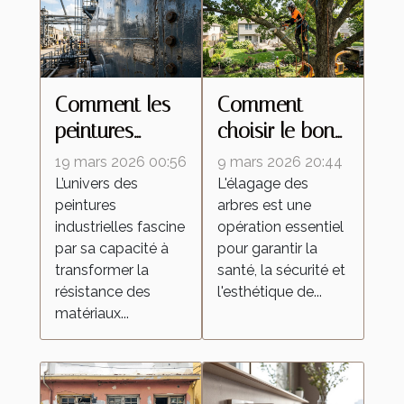
Comment les
Comment
peintures
choisir le bon
industrielles
professionnel
19 mars 2026 00:56
9 mars 2026 20:44
améliorent la
pour vos
L’univers des
L'élagage des
peintures
arbres est une
durabilité des
travaux
industrielles fascine
opération essentiel
matériaux ?
d'élagage ?
par sa capacité à
pour garantir la
transformer la
santé, la sécurité et
résistance des
l'esthétique de...
matériaux...