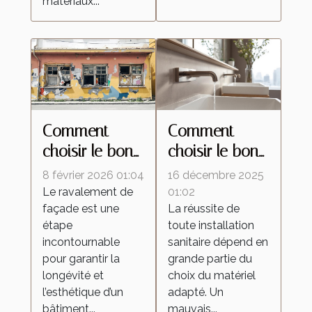
matériaux...
Comment
Comment
choisir le bon
choisir le bon
type de
matériel pour
8 février 2026 01:04
16 décembre 2025
ravalement
vos
Le ravalement de
01:02
façade est une
La réussite de
pour votre
installations
étape
toute installation
façade ?
sanitaires ?
incontournable
sanitaire dépend en
pour garantir la
grande partie du
longévité et
choix du matériel
l’esthétique d’un
adapté. Un
bâtiment...
mauvais...