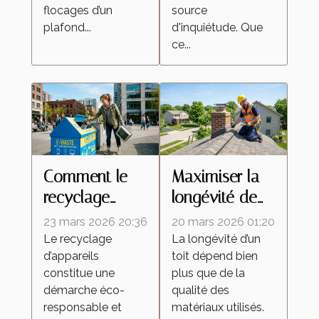
flocages d’un
source
plafond...
d'inquiétude. Que
ce...
Comment le
Maximiser la
recyclage
longévité de
d'appareils
votre toit
23 mars 2026 20:36
20 mars 2026 01:20
peut
grâce à des
Le recyclage
La longévité d’un
d’appareils
toit dépend bien
dynamiser
soins
constitue une
plus que de la
votre budget ?
professionnels
démarche éco-
qualité des
responsable et
matériaux utilisés.