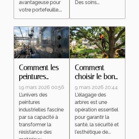
avantageuse pour
Des soins...
votre portefeuille....
Comment les
Comment
peintures
choisir le bon
industrielles
professionnel
19 mars 2026 00:56
9 mars 2026 20:44
améliorent la
pour vos
L’univers des
L'élagage des
peintures
arbres est une
durabilité des
travaux
industrielles fascine
opération essentiel
matériaux ?
d'élagage ?
par sa capacité à
pour garantir la
transformer la
santé, la sécurité et
résistance des
l'esthétique de...