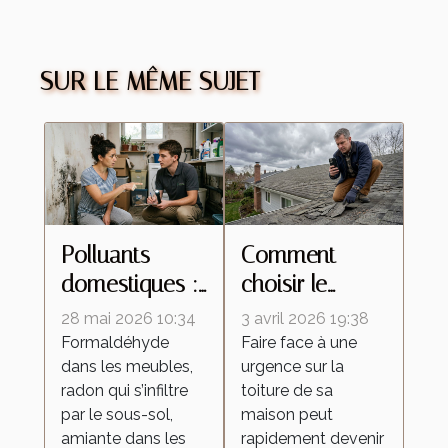
SUR LE MÊME SUJET
Polluants
Comment
domestiques :
choisir le
à quel
meilleur
28 mai 2026 10:34
3 avril 2026 19:38
moment faut-il
service de
Formaldéhyde
Faire face à une
dans les meubles,
urgence sur la
contacter un
réparation
radon qui s’infiltre
toiture de sa
professionnel ?
d'urgence pour
par le sous-sol,
maison peut
votre toiture ?
amiante dans les
rapidement devenir