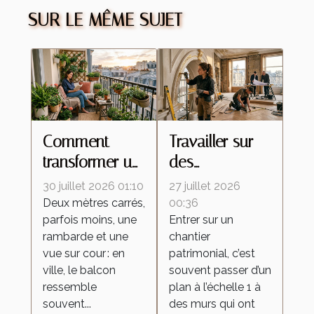
SUR LE MÊME SUJET
Comment
Travailler sur
transformer un
des
petit balcon en
rénovations
30 juillet 2026 01:10
27 juillet 2026
espace
d’exception :
Deux mètres carrés,
00:36
parfois moins, une
Entrer sur un
extérieur
un tremplin
rambarde et une
chantier
inspirant
pour les
vue sur cour : en
patrimonial, c’est
nouveaux
ville, le balcon
souvent passer d’un
talents
ressemble
plan à l’échelle 1 à
souvent...
des murs qui ont