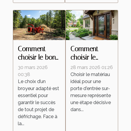
Comment
Comment
choisir le bon
choisir le
broyeur pour
meilleur
30 mars 2026
28 mars 2026 01:26
votre projet de
matériau pour
00:38
Choisir le matériau
Le choix d’un
idéal pour une
défrichage ?
votre porte
broyeur adapté est
porte d'entrée sur-
d'entrée sur-
essentiel pour
mesure représente
mesure ?
garantir le succès
une étape décisive
de tout projet de
dans...
défrichage. Face à
la...