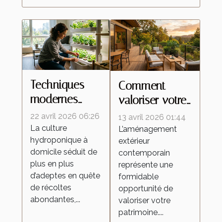
Techniques
Comment
modernes
valoriser votre
pour une
patrimoine
22 avril 2026 06:26
13 avril 2026 01:44
culture
avec des
La culture
L’aménagement
hydroponique à
hydroponique
extérieur
aménagements
domicile séduit de
contemporain
efficace à la
extérieurs
plus en plus
représente une
maison
contemporains
d’adeptes en quête
formidable
?
de récoltes
opportunité de
abondantes,...
valoriser votre
patrimoine....