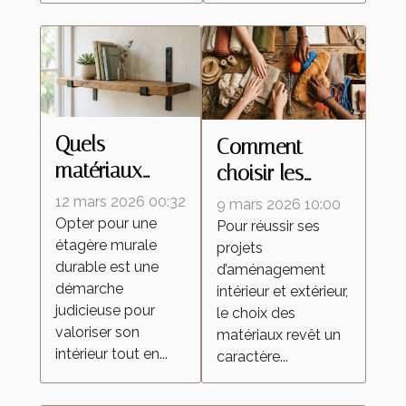
Quels
Comment
matériaux
choisir les
choisir pour
meilleurs
12 mars 2026 00:32
9 mars 2026 10:00
une étagère
matériaux pour
Opter pour une
Pour réussir ses
étagère murale
murale durable
projets
vos
durable est une
d’aménagement
?
aménagements
démarche
intérieur et extérieur,
intérieurs et
judicieuse pour
le choix des
extérieurs ?
valoriser son
matériaux revêt un
intérieur tout en...
caractère...